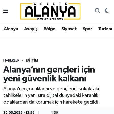
Alanya
İstanbul Nöbetçi Eczaneler
Alanya
Asayiş
Bölge
Siyaset
Spor
Turizm
Asayiş
İstanbul Hava Durumu
Bölge
İstanbul Trafik Yoğunluk Haritası
Siyaset
Süper Lig Puan Durumu ve Fikstür
HABERLER
EĞITIM
Alanya’nın gençleri için
Spor
Tüm Manşetler
yeni güvenlik kalkanı
Turizm
Son Dakika Haberleri
Alanya’nın çocuklarını ve gençlerini sokaktaki
tehlikelerin yanı sıra dijital dünyadaki karanlık
Ekonomi
Haber Arşivi
odaklardan da korumak için harekete geçildi.
Gazipaşa
30.05.2026 - 12:56
1 DK