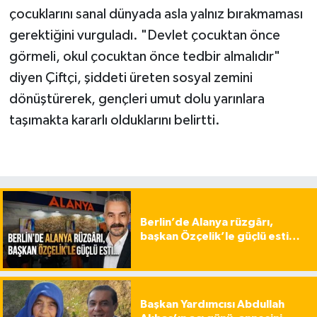
çocuklarını sanal dünyada asla yalnız bırakmaması
gerektiğini vurguladı. "Devlet çocuktan önce
görmeli, okul çocuktan önce tedbir almalıdır"
diyen Çiftçi, şiddeti üreten sosyal zemini
dönüştürerek, gençleri umut dolu yarınlara
taşımakta kararlı olduklarını belirtti.
Berlin’de Alanya rüzgârı,
başkan Özçelik’le güçlü esti…
Başkan Yardımcısı Abdullah