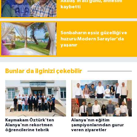
Akbaş’ın acı günü, annesini
kaybetti
Sonbaharın eşsiz güzelliği ve
huzuru Modern Saraylar’da
yaşanır
Bunlar da ilginizi çekebilir
Kaymakam Öztürk'ten
Alanya'nın eğitim
Alanya'nın rekortmen
şampiyonlarından gurur
öğrencilerine tebrik
veren ziyaretler