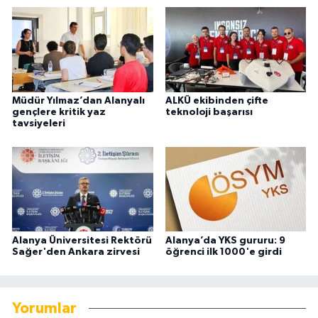
Müdür Yılmaz’dan Alanyalı
ALKÜ ekibinden çifte
gençlere kritik yaz
teknoloji başarısı
tavsiyeleri
Alanya Üniversitesi Rektörü
Alanya’da YKS gururu: 9
Sağer'den Ankara zirvesi
öğrenci ilk 1000'e girdi
Yorumlar