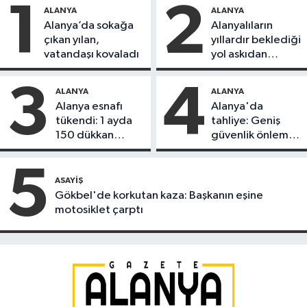
1
2
ALANYA
ALANYA
Alanya’da sokağa
Alanyalıların
çıkan yılan,
yıllardır beklediği
vatandaşı kovaladı
yol askıdan
döndü
3
4
ALANYA
ALANYA
Alanya esnafı
Alanya'da
tükendi: 1 ayda
tahliye: Geniş
150 dükkan
güvenlik önlemi
kapandı
alındı
5
ASAYIŞ
Gökbel'de korkutan kaza: Başkanın eşine
motosiklet çarptı