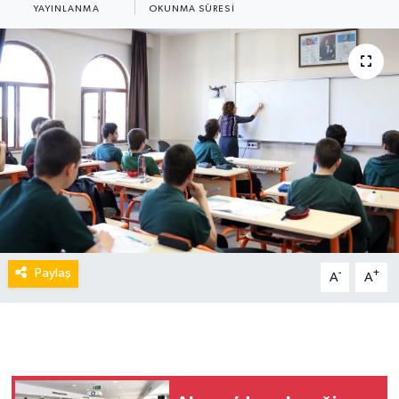
YAYINLANMA
OKUNMA SÜRESI
Paylaş
-
+
A
A