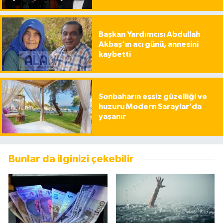
Başkan Yardımcısı Abdullah
Akbaş’ın acı günü, annesini
kaybetti
Sonbaharın eşsiz güzelliği ve
huzuru Modern Saraylar’da
yaşanır
Bunlar da ilginizi çekebilir