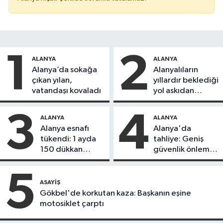
1
2
ALANYA
ALANYA
Alanya’da sokağa
Alanyalıların
çıkan yılan,
yıllardır beklediği
vatandaşı kovaladı
yol askıdan
döndü
3
4
ALANYA
ALANYA
Alanya esnafı
Alanya'da
tükendi: 1 ayda
tahliye: Geniş
150 dükkan
güvenlik önlemi
kapandı
alındı
5
ASAYIŞ
Gökbel'de korkutan kaza: Başkanın eşine
motosiklet çarptı