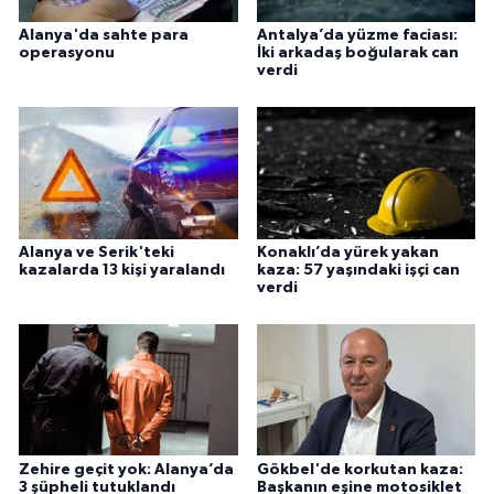
Alanya'da sahte para
Antalya’da yüzme faciası:
operasyonu
İki arkadaş boğularak can
verdi
Alanya ve Serik'teki
Konaklı’da yürek yakan
kazalarda 13 kişi yaralandı
kaza: 57 yaşındaki işçi can
verdi
Zehire geçit yok: Alanya’da
Gökbel'de korkutan kaza:
3 şüpheli tutuklandı
Başkanın eşine motosiklet