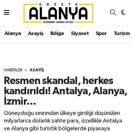
Alanya
İstanbul Nöbetçi Eczaneler
Alanya
Asayiş
Bölge
Siyaset
Spor
Turizm
Asayiş
İstanbul Hava Durumu
Bölge
İstanbul Trafik Yoğunluk Haritası
Siyaset
Süper Lig Puan Durumu ve Fikstür
HABERLER
ASAYIŞ
Resmen skandal, herkes
Spor
Tüm Manşetler
kandırıldı! Antalya, Alanya,
Turizm
Son Dakika Haberleri
İzmir…
Ekonomi
Haber Arşivi
Güneydoğu sınırından ülkeye girdiği düşünülen
milyarlarca dolarlık sahte para, özellikle Antalya
Gazipaşa
ve Alanya gibi turistik bölgelerde piyasaya