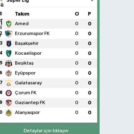
Süper Lig
#
Takım
O
P
1
Amed
0
0
2
Erzurumspor FK
0
0
3
Başakşehir
0
0
4
Kocaelispor
0
0
5
Beşiktaş
0
0
6
Eyüpspor
0
0
7
Galatasaray
0
0
8
Çorum FK
0
0
9
Gaziantep FK
0
0
0
Alanyaspor
0
0
Detaylar için tıklayın