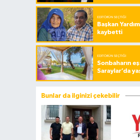
EDITÖRÜN SEÇTIĞI
Başkan Yardımc
kaybetti
EDITÖRÜN SEÇTIĞI
Sonbaharın eşs
Saraylar’da ya
Bunlar da ilginizi çekebilir