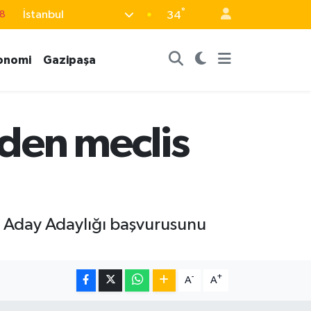
18
°
İstanbul
34
8
2
onomi
Gazipaşa
8
3
den meclis
4
i Aday Adaylığı başvurusunu
-
+
A
A