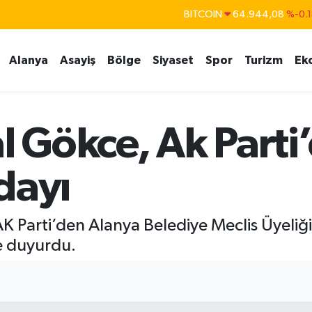
BITCOIN
64.944,08
%-0.
DOLAR
47,7436
%0.1
EURO
55,2510
%0.3
Alanya
Asayiş
Bölge
Siyaset
Spor
Turizm
Ek
STERLİN
64,4811
%0.3
GRAM ALTIN
6660.55
%0.0
Gökce, Ak Parti’
BİST100
13.779
%-1
dayı
K Parti’den Alanya Belediye Meclis Üyeliğ
le duyurdu.