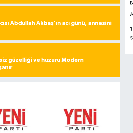
B
A
ısı Abdullah Akbaş’ın acı günü, annesini
1
S
iz güzelliği ve huzuru Modern
şanır