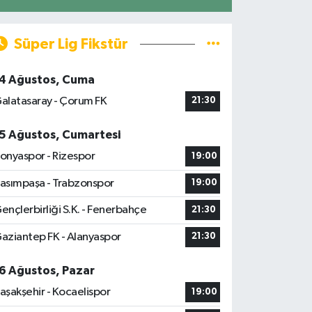
Süper Lig Fikstür
4 Ağustos, Cuma
alatasaray - Çorum FK
21:30
5 Ağustos, Cumartesi
onyaspor - Rizespor
19:00
asımpaşa - Trabzonspor
19:00
ençlerbirliği S.K. - Fenerbahçe
21:30
aziantep FK - Alanyaspor
21:30
6 Ağustos, Pazar
aşakşehir - Kocaelispor
19:00