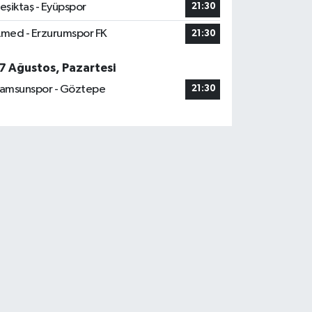
eşiktaş - Eyüpspor
21:30
med - Erzurumspor FK
21:30
7 Ağustos, Pazartesi
amsunspor - Göztepe
21:30