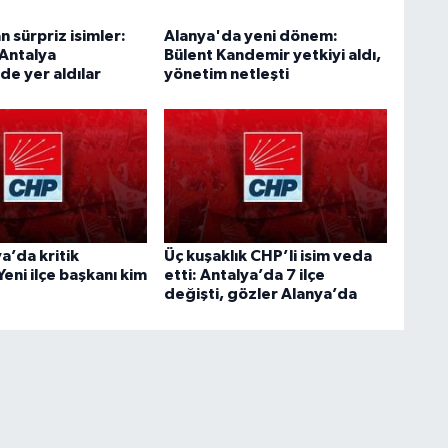
 sürpriz isimler:
Alanya'da yeni dönem:
 Antalya
Bülent Kandemir yetkiyi aldı,
de yer aldılar
yönetim netleşti
a’da kritik
Üç kuşaklık CHP’li isim veda
Yeni ilçe başkanı kim
etti: Antalya’da 7 ilçe
değişti, gözler Alanya’da