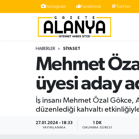
İnstagram
Facebook
Twitter
Alanya
İstanbul Nöbetçi Eczaneler
Asayiş
İstanbul Hava Durumu
HABERLER
SIYASET
Bölge
İstanbul Trafik Yoğunluk Haritası
Mehmet Özal 
Siyaset
Süper Lig Puan Durumu ve Fikstür
üyesi aday a
Spor
Tüm Manşetler
İş insanı Mehmet Özal Gökce, A
Turizm
Son Dakika Haberleri
düzenlediği kahvaltı etkinliğiy
Ekonomi
Haber Arşivi
27.01.2024 - 18:33
1 DK
YAYINLANMA
OKUNMA SÜRESI
Gazipaşa