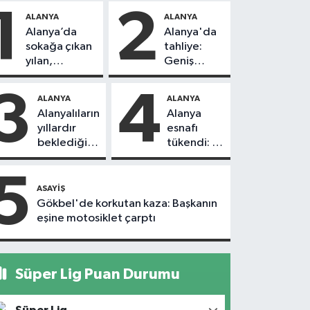
1
2
ALANYA
ALANYA
Alanya’da
Alanya'da
sokağa çıkan
tahliye:
yılan,
Geniş
vatandaşı
güvenlik
kovaladı
önlemi
3
4
ALANYA
ALANYA
alındı
Alanyalıların
Alanya
yıllardır
esnafı
beklediği
tükendi: 1
yol askıdan
ayda 150
döndü
dükkan
5
kapandı
ASAYIŞ
Gökbel'de korkutan kaza: Başkanın
eşine motosiklet çarptı
Süper Lig Puan Durumu