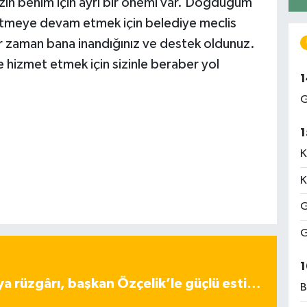
n benim için ayrı bir önemi var. Doğduğum
meye devam etmek için belediye meclis
r zaman bana inandığınız ve destek oldunuz.
hizmet etmek için sizinle beraber yol
1
G
1
K
K
G
G
1
ya rüzgârı, başkan Özçelik’le güçlü esti…
B