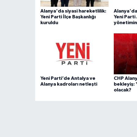
Alanya'da siyasi hareketlilik:
Alanya'dan
Yeni Parti İlçe Başkanlığı
Yeni Parti
kuruldu
yönetimin
Yeni Parti’de Antalya ve
CHP Alany
Alanya kadroları netleşti
bekleyiş: 
olacak?