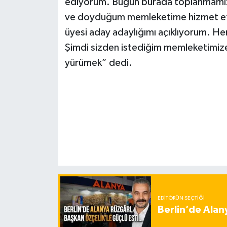
ediyorum. Bugün burada toplanmamızı
ve doyduğum memleketime hizmet et
üyesi aday adaylığımı açıklıyorum. He
Şimdi sizden istediğim memleketimize 
yürümek” dedi.
EDITÖRÜN SEÇTIĞI
Berlin’de Alan