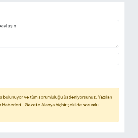
ş bulunuyor ve tüm sorumluluğu üstleniyorsunuz. Yazılan
 Haberleri - Gazete Alanya hiçbir şekilde sorumlu