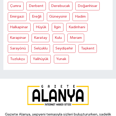
Çumra
Derbent
Derebucak
Doğanhisar
Emirgazi
Ereğli
Güneysinir
Hadim
Halkapinar
Hüyük
İlgin
Kadinhani
Karapinar
Karatay
Kulu
Meram
Sarayönü
Selçuklu
Seydişehir
Taşkent
Tuzlukçu
Yalihüyük
Yunak
Gazete Alanya, yepyeni temasıyla sizleri buluştururken, sadelik