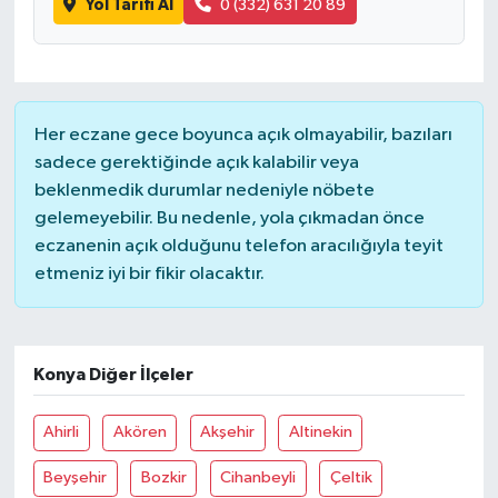
Yol Tarifi Al
0 (332) 631 20 89
Her eczane gece boyunca açık olmayabilir, bazıları
sadece gerektiğinde açık kalabilir veya
beklenmedik durumlar nedeniyle nöbete
gelemeyebilir. Bu nedenle, yola çıkmadan önce
eczanenin açık olduğunu telefon aracılığıyla teyit
etmeniz iyi bir fikir olacaktır.
Konya Diğer İlçeler
Ahirli
Akören
Akşehir
Altinekin
Beyşehir
Bozkir
Cihanbeyli
Çeltik