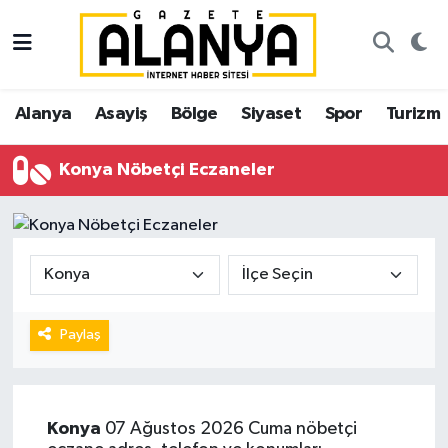
Alanya
İstanbul Nöbetçi Eczaneler
Alanya
Asayiş
Bölge
Siyaset
Spor
Turizm
Asayiş
İstanbul Hava Durumu
Konya Nöbetçi Eczaneler
Bölge
İstanbul Trafik Yoğunluk Haritası
Siyaset
Süper Lig Puan Durumu ve Fikstür
Spor
Tüm Manşetler
Turizm
Son Dakika Haberleri
Paylaş
Ekonomi
Haber Arşivi
Konya
07 Ağustos 2026 Cuma nöbetçi
Gazipaşa