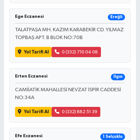
Ege Eczanesi
Ereğli
TALATPAŞA MH. KAZIM KARABEKİR CD. YILMAZ
TOPBAŞ APT. B BLOK NO:70B
Yol Tarifi Al
0 (332) 710 04 08
Erten Eczanesi
Ilgın
CAMİİATİK MAHALLESİ NEVZAT İSPİR CADDESİ
NO:34A
Yol Tarifi Al
0 (332) 882 51 39
Efe Eczanesi
1 Selçuklu