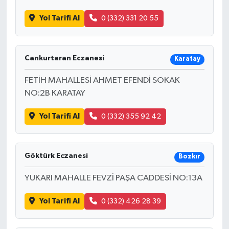
Yol Tarifi Al
0 (332) 331 20 55
Cankurtaran Eczanesi
Karatay
FETİH MAHALLESİ AHMET EFENDİ SOKAK
NO:2B KARATAY
Yol Tarifi Al
0 (332) 355 92 42
Göktürk Eczanesi
Bozkır
YUKARI MAHALLE FEVZİ PAŞA CADDESİ NO:13A
Yol Tarifi Al
0 (332) 426 28 39