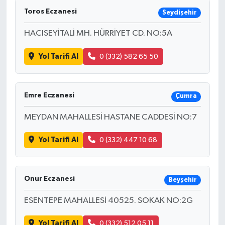
Toros Eczanesi
Seydişehir
HACISEYİTALİ MH. HÜRRİYET CD. NO:5A
Yol Tarifi Al
0 (332) 582 65 50
Emre Eczanesi
Çumra
MEYDAN MAHALLESİ HASTANE CADDESİ NO:7
Yol Tarifi Al
0 (332) 447 10 68
Onur Eczanesi
Beyşehir
ESENTEPE MAHALLESİ 40525. SOKAK NO:2G
Yol Tarifi Al
0 (332) 512 05 11