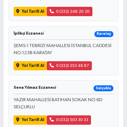
Yol Tarifi Al
0 (332) 248 20 20
İplikçi Eczanesi
Karatay
ŞEMS-İ TEBRİZİ MAHALLESİ İSTANBUL CADDESİ
NO:123B KARATAY
Yol Tarifi Al
0 (332) 353 48 87
Sena Yılmaz Eczanesi
Selçuklu
YAZIR MAHALLESİ BATIHAN SOKAK NO:6D
SELÇUKLU
Yol Tarifi Al
0 (332) 503 30 33