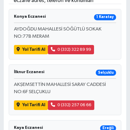
eczane adres, telefon ve konumları
Konya Eczanesi
1 Karatay
AYDOĞDU MAHALLESİ SÖĞÜTLÜ SOKAK
NO:77B MERAM
Yol Tarifi Al
0 (332) 322 89 99
İlknur Eczanesi
Selçuklu
AKŞEMSETTİN MAHALLESİ SARAY CADDESİ
NO:6F SELÇUKLU
Yol Tarifi Al
0 (332) 257 06 66
Kaya Eczanesi
Ereğli