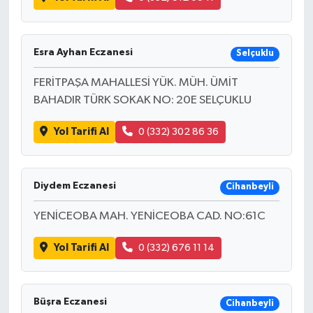
Esra Ayhan Eczanesi
Selçuklu
FERİTPAŞA MAHALLESİ YÜK. MÜH. ÜMİT
BAHADIR TÜRK SOKAK NO: 20E SELÇUKLU
Yol Tarifi Al
0 (332) 302 86 36
Diydem Eczanesi
Cihanbeyli
YENİCEOBA MAH. YENİCEOBA CAD. NO:61C
Yol Tarifi Al
0 (332) 676 11 14
Büşra Eczanesi
Cihanbeyli