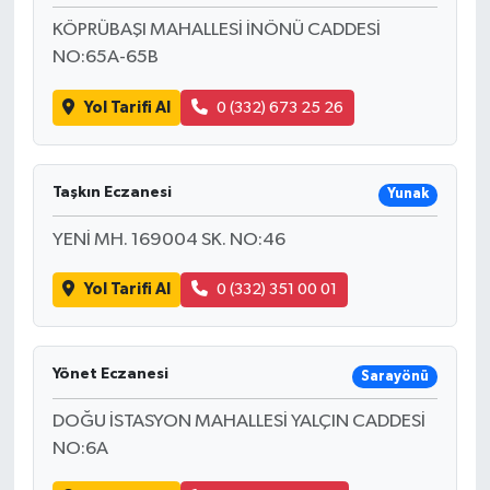
KÖPRÜBAŞI MAHALLESİ İNÖNÜ CADDESİ
NO:65A-65B
Yol Tarifi Al
0 (332) 673 25 26
Taşkın Eczanesi
Yunak
YENİ MH. 169004 SK. NO:46
Yol Tarifi Al
0 (332) 351 00 01
Yönet Eczanesi
Sarayönü
DOĞU İSTASYON MAHALLESİ YALÇIN CADDESİ
NO:6A