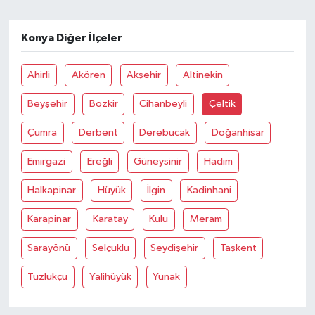
Konya Diğer İlçeler
Ahirli
Akören
Akşehir
Altinekin
Beyşehir
Bozkir
Cihanbeyli
Çeltik
Çumra
Derbent
Derebucak
Doğanhisar
Emirgazi
Ereğli
Güneysinir
Hadim
Halkapinar
Hüyük
İlgin
Kadinhani
Karapinar
Karatay
Kulu
Meram
Sarayönü
Selçuklu
Seydişehir
Taşkent
Tuzlukçu
Yalihüyük
Yunak