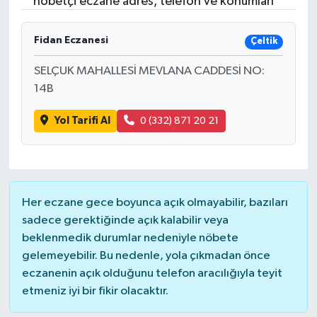
nöbetçi eczane adres, telefon ve konumları
Fidan Eczanesi
Çeltik
SELÇUK MAHALLESİ MEVLANA CADDESİ NO:
14B
Yol Tarifi Al
0 (332) 871 20 21
Her eczane gece boyunca açık olmayabilir, bazıları
sadece gerektiğinde açık kalabilir veya
beklenmedik durumlar nedeniyle nöbete
gelemeyebilir. Bu nedenle, yola çıkmadan önce
eczanenin açık olduğunu telefon aracılığıyla teyit
etmeniz iyi bir fikir olacaktır.