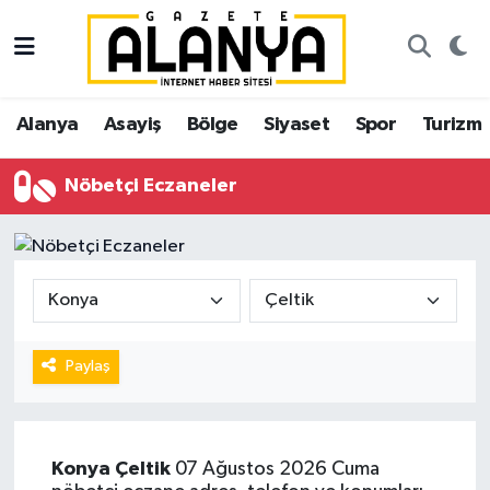
Alanya
İstanbul Nöbetçi Eczaneler
Alanya
Asayiş
Bölge
Siyaset
Spor
Turizm
Asayiş
İstanbul Hava Durumu
Nöbetçi Eczaneler
Bölge
İstanbul Trafik Yoğunluk Haritası
Siyaset
Süper Lig Puan Durumu ve Fikstür
Spor
Tüm Manşetler
Turizm
Son Dakika Haberleri
Paylaş
Ekonomi
Haber Arşivi
Konya
Çeltik
07 Ağustos 2026 Cuma
Gazipaşa