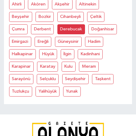
Ahirli
Akören
Akşehir
Altinekin
Beyşehir
Bozkir
Cihanbeyli
Çeltik
Çumra
Derbent
Derebucak
Doğanhisar
Emirgazi
Ereğli
Güneysinir
Hadim
Halkapinar
Hüyük
İlgin
Kadinhani
Karapinar
Karatay
Kulu
Meram
Sarayönü
Selçuklu
Seydişehir
Taşkent
Tuzlukçu
Yalihüyük
Yunak