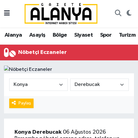
Alanya
İstanbul Nöbetçi Eczaneler
Alanya
Asayiş
Bölge
Siyaset
Spor
Turizm
Asayiş
İstanbul Hava Durumu
Nöbetçi Eczaneler
Bölge
İstanbul Trafik Yoğunluk Haritası
Siyaset
Süper Lig Puan Durumu ve Fikstür
Spor
Tüm Manşetler
Turizm
Son Dakika Haberleri
Paylaş
Ekonomi
Haber Arşivi
Konya
Derebucak
06 Ağustos 2026
Gazipaşa