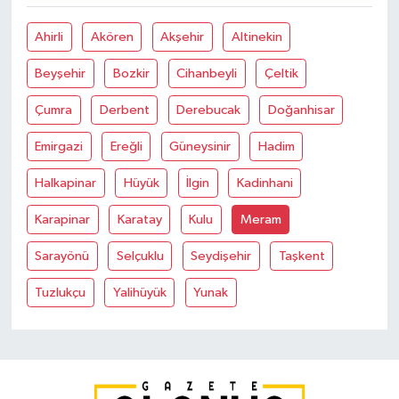
Ahirli
Akören
Akşehir
Altinekin
Beyşehir
Bozkir
Cihanbeyli
Çeltik
Çumra
Derbent
Derebucak
Doğanhisar
Emirgazi
Ereğli
Güneysinir
Hadim
Halkapinar
Hüyük
İlgin
Kadinhani
Karapinar
Karatay
Kulu
Meram
Sarayönü
Selçuklu
Seydişehir
Taşkent
Tuzlukçu
Yalihüyük
Yunak