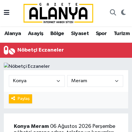
Alanya
İstanbul Nöbetçi Eczaneler
Alanya
Asayiş
Bölge
Siyaset
Spor
Turizm
Asayiş
İstanbul Hava Durumu
Nöbetçi Eczaneler
Bölge
İstanbul Trafik Yoğunluk Haritası
Siyaset
Süper Lig Puan Durumu ve Fikstür
Spor
Tüm Manşetler
Turizm
Son Dakika Haberleri
Paylaş
Ekonomi
Haber Arşivi
Konya
Meram
06 Ağustos 2026 Perşembe
Gazipaşa