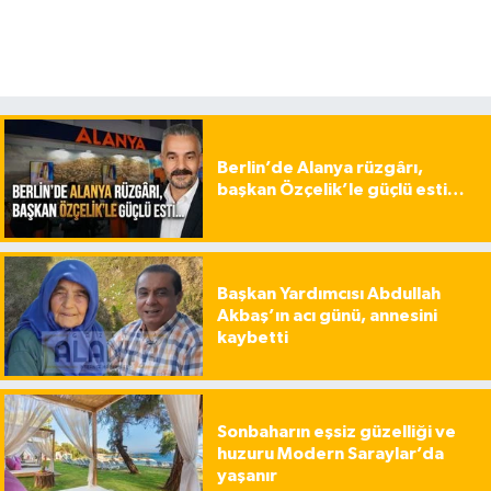
Berlin’de Alanya rüzgârı,
başkan Özçelik’le güçlü esti…
Başkan Yardımcısı Abdullah
Akbaş’ın acı günü, annesini
kaybetti
Sonbaharın eşsiz güzelliği ve
huzuru Modern Saraylar’da
yaşanır