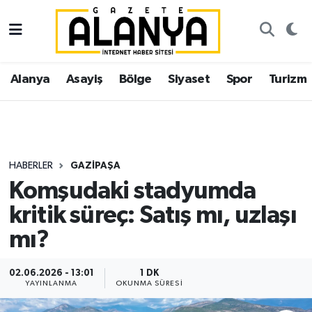
Alanya
İstanbul Nöbetçi Eczaneler
Alanya
Asayiş
Bölge
Siyaset
Spor
Turizm
Asayiş
İstanbul Hava Durumu
Bölge
İstanbul Trafik Yoğunluk Haritası
Siyaset
Süper Lig Puan Durumu ve Fikstür
HABERLER
GAZIPAŞA
Komşudaki stadyumda
Spor
Tüm Manşetler
kritik süreç: Satış mı, uzlaşı
Turizm
Son Dakika Haberleri
mı?
Ekonomi
Haber Arşivi
02.06.2026 - 13:01
1 DK
YAYINLANMA
OKUNMA SÜRESI
Gazipaşa