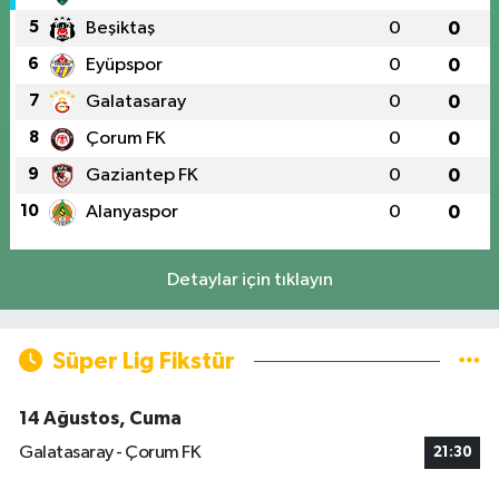
5
Beşiktaş
0
0
6
Eyüpspor
0
0
7
Galatasaray
0
0
8
Çorum FK
0
0
9
Gaziantep FK
0
0
10
Alanyaspor
0
0
Detaylar için tıklayın
Süper Lig Fikstür
14 Ağustos, Cuma
Galatasaray - Çorum FK
21:30