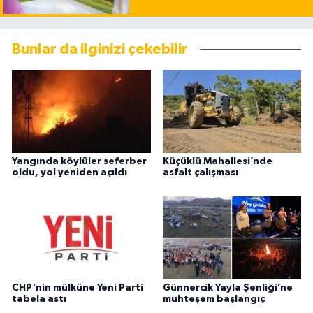
Bunlar da ilginizi çekebilir
Yangında köylüler seferber
Küçüklü Mahallesi’nde
oldu, yol yeniden açıldı
asfalt çalışması
CHP'nin mülküne Yeni Parti
Günnercik Yayla Şenliği’ne
tabela astı
muhteşem başlangıç