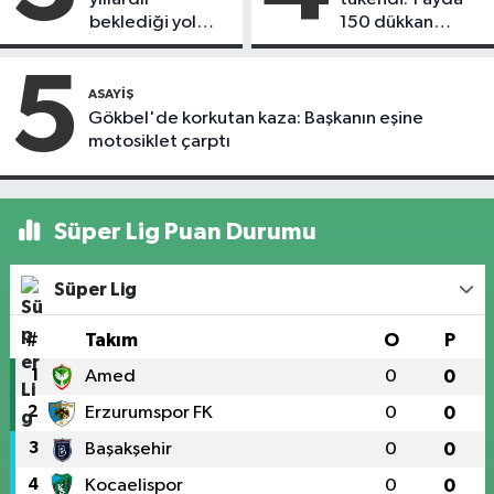
beklediği yol
150 dükkan
askıdan döndü
kapandı
5
ASAYIŞ
Gökbel'de korkutan kaza: Başkanın eşine
motosiklet çarptı
Süper Lig Puan Durumu
Süper Lig
#
Takım
O
P
1
Amed
0
0
2
Erzurumspor FK
0
0
3
Başakşehir
0
0
4
Kocaelispor
0
0