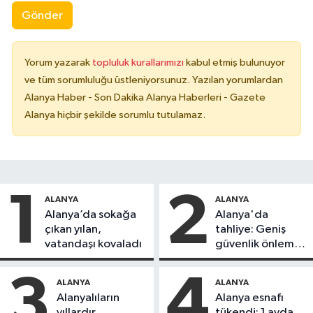
Gönder
Yorum yazarak
topluluk kurallarımızı
kabul etmiş bulunuyor
ve tüm sorumluluğu üstleniyorsunuz. Yazılan yorumlardan
Alanya Haber - Son Dakika Alanya Haberleri - Gazete
Alanya hiçbir şekilde sorumlu tutulamaz.
1
2
ALANYA
ALANYA
Alanya’da sokağa
Alanya'da
çıkan yılan,
tahliye: Geniş
vatandaşı kovaladı
güvenlik önlemi
alındı
3
4
ALANYA
ALANYA
Alanyalıların
Alanya esnafı
yıllardır
tükendi: 1 ayda