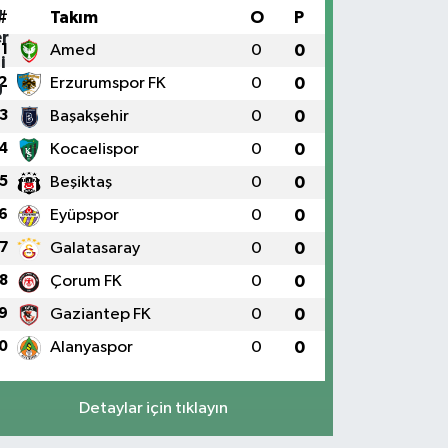
#
Takım
O
P
1
Amed
0
0
2
Erzurumspor FK
0
0
3
Başakşehir
0
0
4
Kocaelispor
0
0
5
Beşiktaş
0
0
6
Eyüpspor
0
0
7
Galatasaray
0
0
8
Çorum FK
0
0
9
Gaziantep FK
0
0
0
Alanyaspor
0
0
Detaylar için tıklayın