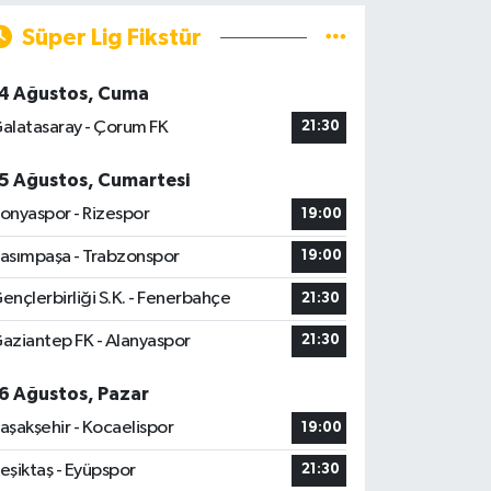
Süper Lig Fikstür
4 Ağustos, Cuma
alatasaray - Çorum FK
21:30
5 Ağustos, Cumartesi
onyaspor - Rizespor
19:00
asımpaşa - Trabzonspor
19:00
ençlerbirliği S.K. - Fenerbahçe
21:30
aziantep FK - Alanyaspor
21:30
6 Ağustos, Pazar
aşakşehir - Kocaelispor
19:00
eşiktaş - Eyüpspor
21:30