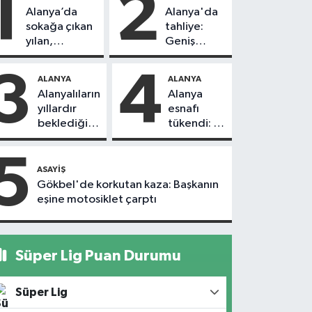
1
2
Alanya’da
Alanya'da
sokağa çıkan
tahliye:
yılan,
Geniş
vatandaşı
güvenlik
kovaladı
önlemi
3
4
ALANYA
ALANYA
alındı
Alanyalıların
Alanya
yıllardır
esnafı
beklediği
tükendi: 1
yol askıdan
ayda 150
döndü
dükkan
5
kapandı
ASAYIŞ
Gökbel'de korkutan kaza: Başkanın
eşine motosiklet çarptı
Süper Lig Puan Durumu
Süper Lig