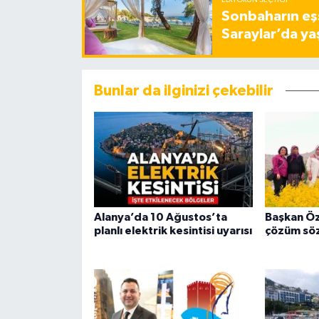
EDITÖRÜN SEÇTIĞI
Sonbaharın eşs
Saraylar’da ya
Bunlar da ilginizi çekebilir
Alanya’da 10 Ağustos’ta
Başkan Öz
planlı elektrik kesintisi uyarısı
çözüm sö