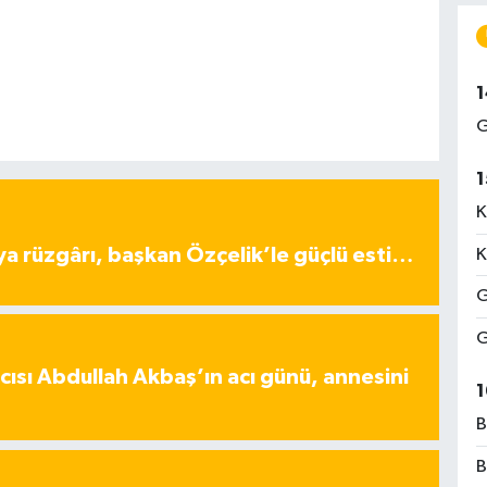
1
G
1
K
ya rüzgârı, başkan Özçelik’le güçlü esti…
K
G
G
ısı Abdullah Akbaş’ın acı günü, annesini
1
B
B