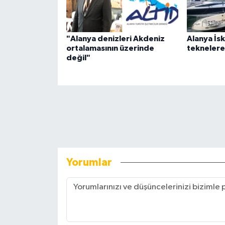
"Alanya denizleri Akdeniz
Alanya İsk
ortalamasının üzerinde
teknelere 
değil"
Yorumlar