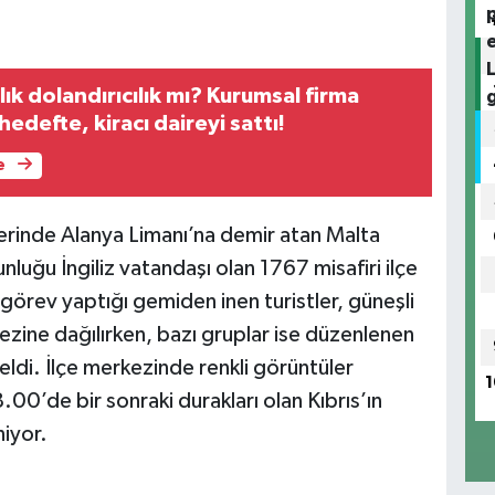
lık dolandırıcılık mı? Kurumsal firma
defte, kiracı daireyi sattı!
e
erinde Alanya Limanı’na demir atan Malta
luğu İngiliz vatandaşı olan 1767 misafiri ilçe
örev yaptığı gemiden inen turistler, güneşli
kezine dağılırken, bazı gruplar ise düzenlenen
ldi. İlçe merkezinde renkli görüntüler
1
.00’de bir sonraki durakları olan Kıbrıs’ın
iyor.