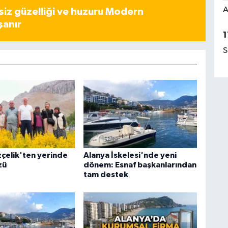
A
iz güzelliği ve huzuru Modern
şanır
1
S
çelik'ten yerinde
Alanya İskelesi'nde yeni
zü
dönem: Esnaf başkanlarından
tam destek