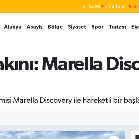
DOLAR
47,7436
%0.
EURO
55,2510
%0.
Alanya
Asayiş
Bölge
Siyaset
Spor
Turizm
Ek
STERLİN
64,4811
%0.
GRAM ALTIN
6660.55
%
BİST100
13.779
%-
t akını: Marella Di
si Marella Discovery ile hareketli bir başl