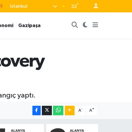
°
İstanbul
32
18
32
onomi
Gazipaşa
38
0
14
scovery
angıç yaptı.
-
+
A
A
ALANYA
ALANYA