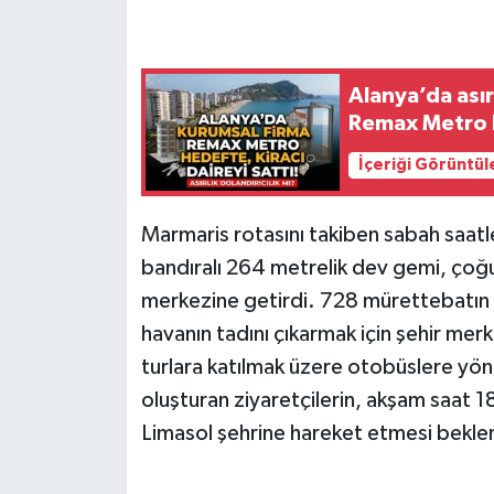
Alanya’da asır
Remax Metro he
İçeriği Görüntül
Marmaris rotasını takiben sabah saatl
bandıralı 264 metrelik dev gemi, çoğun
merkezine getirdi. 728 mürettebatın g
havanın tadını çıkarmak için şehir mer
turlara katılmak üzere otobüslere yöne
oluşturan ziyaretçilerin, akşam saat 18
Limasol şehrine hareket etmesi beklen