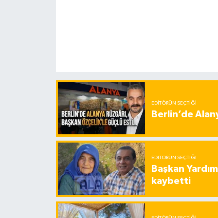
EDITÖRÜN SEÇTIĞI
Berlin’de Alan
EDITÖRÜN SEÇTIĞI
Başkan Yardımc
kaybetti