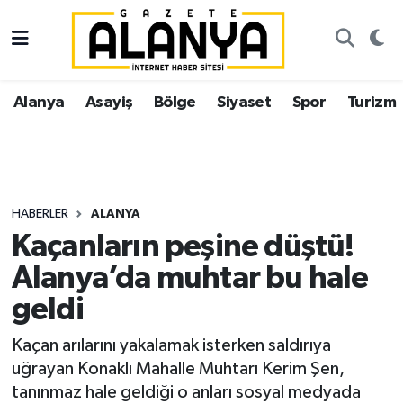
Alanya
İstanbul Nöbetçi Eczaneler
Alanya
Asayiş
Bölge
Siyaset
Spor
Turizm
Asayiş
İstanbul Hava Durumu
Bölge
İstanbul Trafik Yoğunluk Haritası
Siyaset
Süper Lig Puan Durumu ve Fikstür
HABERLER
ALANYA
Kaçanların peşine düştü!
Spor
Tüm Manşetler
Alanya’da muhtar bu hale
Turizm
Son Dakika Haberleri
geldi
Ekonomi
Haber Arşivi
Kaçan arılarını yakalamak isterken saldırıya
uğrayan Konaklı Mahalle Muhtarı Kerim Şen,
Gazipaşa
tanınmaz hale geldiği o anları sosyal medyada