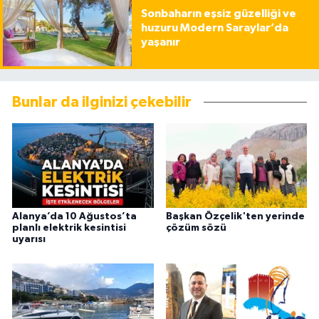
Sonbaharın eşsiz güzelliği ve
huzuru Modern Saraylar’da
yaşanır
Bunlar da ilginizi çekebilir
Alanya’da 10 Ağustos’ta
Başkan Özçelik'ten yerinde
planlı elektrik kesintisi
çözüm sözü
uyarısı