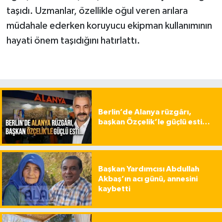
taşıdı. Uzmanlar, özellikle oğul veren arılara
müdahale ederken koruyucu ekipman kullanımının
hayati önem taşıdığını hatırlattı.
Berlin’de Alanya rüzgârı,
başkan Özçelik’le güçlü esti…
Başkan Yardımcısı Abdullah
Akbaş’ın acı günü, annesini
kaybetti