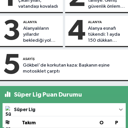
çıkan yılan,
tahliye: Geniş
vatandaşı kovaladı
güvenlik önlemi
alındı
3
4
ALANYA
ALANYA
Alanyalıların
Alanya esnafı
yıllardır
tükendi: 1 ayda
beklediği yol
150 dükkan
askıdan döndü
kapandı
5
ASAYIŞ
Gökbel'de korkutan kaza: Başkanın eşine
motosiklet çarptı
Süper Lig Puan Durumu
Süper Lig
#
Takım
O
P