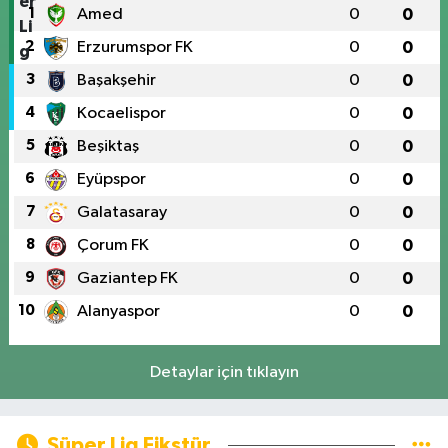
1
Amed
0
0
2
Erzurumspor FK
0
0
3
Başakşehir
0
0
4
Kocaelispor
0
0
5
Beşiktaş
0
0
6
Eyüpspor
0
0
7
Galatasaray
0
0
8
Çorum FK
0
0
9
Gaziantep FK
0
0
10
Alanyaspor
0
0
Detaylar için tıklayın
Süper Lig Fikstür