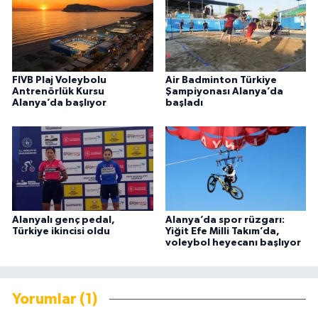
FIVB Plaj Voleybolu
Air Badminton Türkiye
Antrenörlük Kursu
Şampiyonası Alanya’da
Alanya’da başlıyor
başladı
Alanyalı genç pedal,
Alanya’da spor rüzgarı:
Türkiye ikincisi oldu
Yiğit Efe Milli Takım’da,
voleybol heyecanı başlıyor
Yorumlar (1)