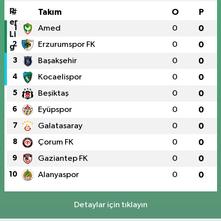
#
Takım
O
P
1
Amed
0
0
2
Erzurumspor FK
0
0
3
Başakşehir
0
0
4
Kocaelispor
0
0
5
Beşiktaş
0
0
6
Eyüpspor
0
0
7
Galatasaray
0
0
8
Çorum FK
0
0
9
Gaziantep FK
0
0
10
Alanyaspor
0
0
Detaylar için tıklayın