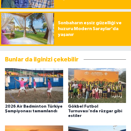
Sonbaharın eşsiz güzelliği ve
huzuru Modern Saraylar’da
yaşanır
Bunlar da ilginizi çekebilir
2026 Air Badminton Türkiye
Gökbel Futbol
Şampiyonası tamamlandı
Turnuvası'nda rüzgar gibi
estiler