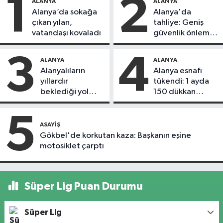
1
2
ALANYA
ALANYA
Alanya’da sokağa
Alanya'da
çıkan yılan,
tahliye: Geniş
vatandaşı kovaladı
güvenlik önlemi
alındı
3
4
ALANYA
ALANYA
Alanyalıların
Alanya esnafı
yıllardır
tükendi: 1 ayda
beklediği yol
150 dükkan
askıdan döndü
kapandı
5
ASAYIŞ
Gökbel'de korkutan kaza: Başkanın eşine
motosiklet çarptı
Süper Lig Puan Durumu
Süper Lig