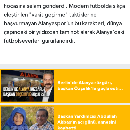
hocasına selam gönderdi. Modern futbolda sıkça
eleştirilen "vakit geçirme" taktiklerine
başvurmayan Alanyaspor’un bu karakteri, dünya
çapındaki bir yıldızdan tam not alarak Alanya’daki
futbolseverleri gururlandırdı.
Berlin’de Alanya rüzgârı,
başkan Özçelik’le güçlü esti…
Başkan Yardımcısı Abdullah
Akbaş’ın acı günü, annesini
kaybetti