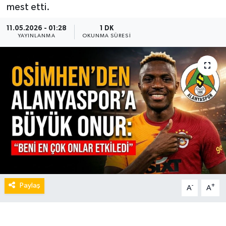
mest etti.
11.05.2026 - 01:28
1 DK
YAYINLANMA
OKUNMA SÜRESI
Paylaş
-
+
A
A