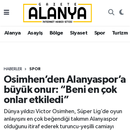
Alanya
İstanbul Nöbetçi Eczaneler
Alanya
Asayiş
Bölge
Siyaset
Spor
Turizm
Asayiş
İstanbul Hava Durumu
Bölge
İstanbul Trafik Yoğunluk Haritası
Siyaset
Süper Lig Puan Durumu ve Fikstür
HABERLER
SPOR
Osimhen’den Alanyaspor’a
Spor
Tüm Manşetler
büyük onur: “Beni en çok
Turizm
Son Dakika Haberleri
onlar etkiledi”
Ekonomi
Haber Arşivi
Dünya yıldızı Victor Osimhen, Süper Lig’de oyun
anlayışını en çok beğendiği takımın Alanyaspor
Gazipaşa
olduğunu itiraf ederek turuncu-yeşilli camiayı