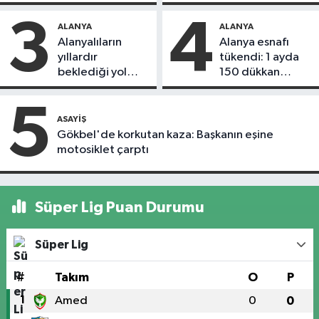
alındı
3
4
ALANYA
ALANYA
Alanyalıların
Alanya esnafı
yıllardır
tükendi: 1 ayda
beklediği yol
150 dükkan
askıdan döndü
kapandı
5
ASAYIŞ
Gökbel'de korkutan kaza: Başkanın eşine
motosiklet çarptı
Süper Lig Puan Durumu
Süper Lig
#
Takım
O
P
1
Amed
0
0