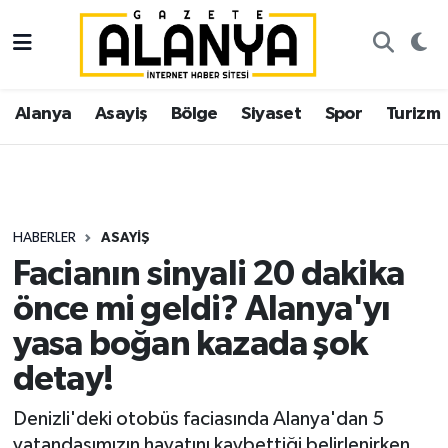
Alanya
İstanbul Nöbetçi Eczaneler
Alanya
Asayiş
Bölge
Siyaset
Spor
Turizm
Asayiş
İstanbul Hava Durumu
Bölge
İstanbul Trafik Yoğunluk Haritası
Siyaset
Süper Lig Puan Durumu ve Fikstür
HABERLER
ASAYIŞ
Facianın sinyali 20 dakika
Spor
Tüm Manşetler
önce mi geldi? Alanya'yı
Turizm
Son Dakika Haberleri
yasa boğan kazada şok
detay!
Ekonomi
Haber Arşivi
Denizli'deki otobüs faciasında Alanya'dan 5
Gazipaşa
vatandaşımızın hayatını kaybettiği belirlenirken,