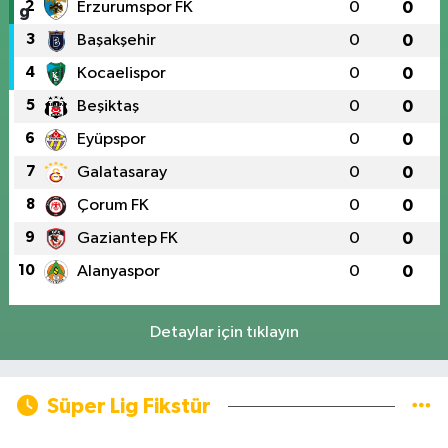
2
Erzurumspor FK
0
0
3
Başakşehir
0
0
4
Kocaelispor
0
0
5
Beşiktaş
0
0
6
Eyüpspor
0
0
7
Galatasaray
0
0
8
Çorum FK
0
0
9
Gaziantep FK
0
0
10
Alanyaspor
0
0
Detaylar için tıklayın
Süper Lig Fikstür