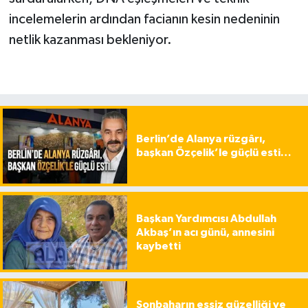
incelemelerin ardından facianın kesin nedeninin
netlik kazanması bekleniyor.
Berlin’de Alanya rüzgârı,
başkan Özçelik’le güçlü esti…
Başkan Yardımcısı Abdullah
Akbaş’ın acı günü, annesini
kaybetti
Sonbaharın eşsiz güzelliği ve