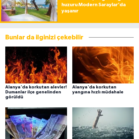
huzuru Modern Saraylar’da
yaşanır
Bunlar da ilginizi çekebilir
Alanya'da korkutan alevler!
Alanya'da korkutan
Dumanlar ilçe genelinden
yangına hızlı müdahale
görüldü