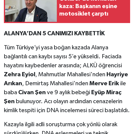
kaza: Başkanın eşine
motosiklet çarptı
ALANYA’DAN 5 CANIMIZI KAYBETTİK
Tüm Türkiye’yi yasa boğan kazada Alanya
bağlantılı can kaybı sayısı 5’e yükseldi. Faciada
hayatını kaybedenler arasında; ALKÜ öğrencisi
Zehra Eyiol
, Mahmutlar Mahallesi'nden
Hayriye
Arıkan
, Demirtaş Mahallesi'nden
Merve Erik
ile
baba
Civan Şen
ve 9 aylık bebeği
Eyüp Miraç
Şen
bulunuyor. Acı olayın ardından cenazelerin
kimlik tespiti için DNA incelemesi süreci başlatıldı.
Kazayla ilgili adli soruşturma çok yönlü olarak
sürdürülürken, DNA eşleşmeleri ve teknik