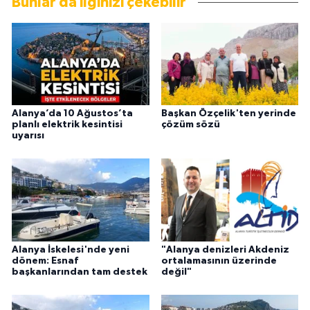
Bunlar da ilginizi çekebilir
Alanya’da 10 Ağustos’ta
Başkan Özçelik'ten yerinde
planlı elektrik kesintisi
çözüm sözü
uyarısı
Alanya İskelesi'nde yeni
"Alanya denizleri Akdeniz
dönem: Esnaf
ortalamasının üzerinde
başkanlarından tam destek
değil"