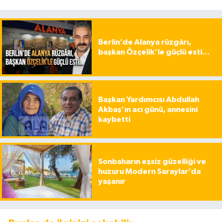
Berlin’de Alanya rüzgârı,
başkan Özçelik’le güçlü esti…
Başkan Yardımcısı Abdullah
Akbaş’ın acı günü, annesini
kaybetti
Sonbaharın eşsiz güzelliği ve
huzuru Modern Saraylar’da
yaşanır