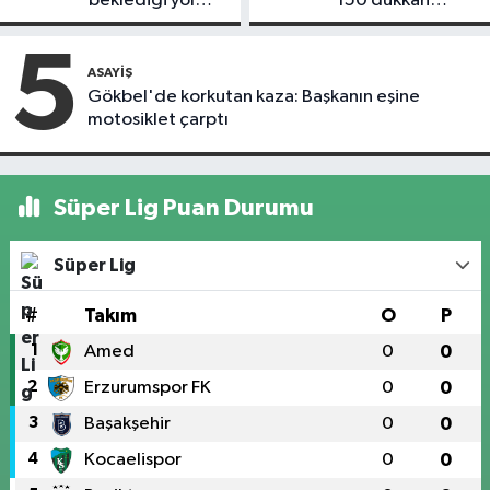
beklediği yol
150 dükkan
askıdan döndü
kapandı
5
ASAYIŞ
Gökbel'de korkutan kaza: Başkanın eşine
motosiklet çarptı
Süper Lig Puan Durumu
Süper Lig
#
Takım
O
P
1
Amed
0
0
2
Erzurumspor FK
0
0
3
Başakşehir
0
0
4
Kocaelispor
0
0