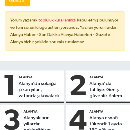
Gönder
Yorum yazarak
topluluk kurallarımızı
kabul etmiş bulunuyor
ve tüm sorumluluğu üstleniyorsunuz. Yazılan yorumlardan
Alanya Haber - Son Dakika Alanya Haberleri - Gazete
Alanya hiçbir şekilde sorumlu tutulamaz.
1
2
ALANYA
ALANYA
Alanya’da sokağa
Alanya'da
çıkan yılan,
tahliye: Geniş
vatandaşı kovaladı
güvenlik önlemi
alındı
3
4
ALANYA
ALANYA
Alanyalıların
Alanya esnafı
yıllardır
tükendi: 1 ayda