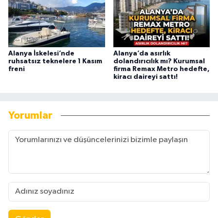
Alanya İskelesi’nde
Alanya’da asırlık
ruhsatsız teknelere 1 Kasım
dolandırıcılık mı? Kurumsal
freni
firma Remax Metro hedefte,
kiracı daireyi sattı!
Yorumlar