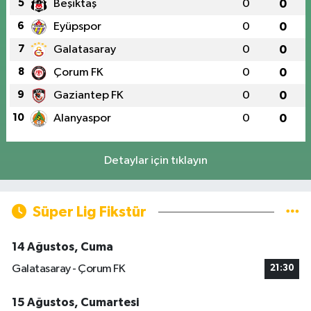
5
Beşiktaş
0
0
6
Eyüpspor
0
0
7
Galatasaray
0
0
8
Çorum FK
0
0
9
Gaziantep FK
0
0
10
Alanyaspor
0
0
Detaylar için tıklayın
Süper Lig Fikstür
14 Ağustos, Cuma
Galatasaray - Çorum FK
21:30
15 Ağustos, Cumartesi