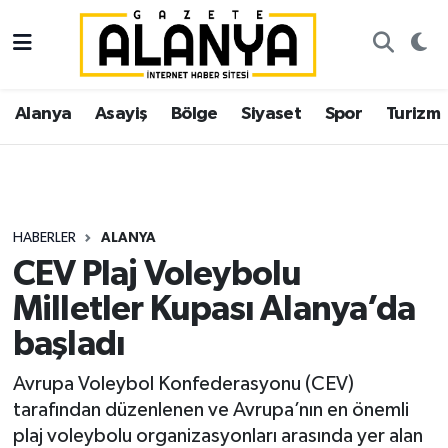
Alanya
İstanbul Nöbetçi Eczaneler
Alanya
Asayiş
Bölge
Siyaset
Spor
Turizm
Asayiş
İstanbul Hava Durumu
Bölge
İstanbul Trafik Yoğunluk Haritası
Siyaset
Süper Lig Puan Durumu ve Fikstür
HABERLER
ALANYA
CEV Plaj Voleybolu
Spor
Tüm Manşetler
Milletler Kupası Alanya’da
Turizm
Son Dakika Haberleri
başladı
Ekonomi
Haber Arşivi
Avrupa Voleybol Konfederasyonu (CEV)
tarafından düzenlenen ve Avrupa’nın en önemli
Gazipaşa
plaj voleybolu organizasyonları arasında yer alan