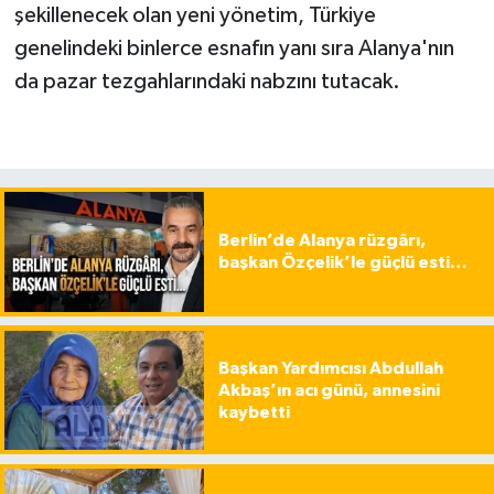
şekillenecek olan yeni yönetim, Türkiye
genelindeki binlerce esnafın yanı sıra Alanya'nın
da pazar tezgahlarındaki nabzını tutacak.
Berlin’de Alanya rüzgârı,
başkan Özçelik’le güçlü esti…
Başkan Yardımcısı Abdullah
Akbaş’ın acı günü, annesini
kaybetti