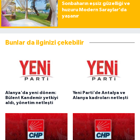
Sonbaharın eşsiz güzelliği ve
huzuru Modern Saraylar’da
yaşanır
Bunlar da ilginizi çekebilir
Alanya'da yeni dönem:
Yeni Parti’de Antalya ve
Bülent Kandemir yetkiyi
Alanya kadroları netleşti
aldı, yönetim netleşti