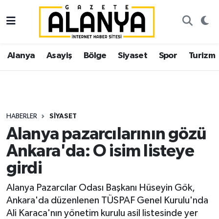
Alanya
İstanbul Nöbetçi Eczaneler
Alanya
Asayiş
Bölge
Siyaset
Spor
Turizm
Asayiş
İstanbul Hava Durumu
Bölge
İstanbul Trafik Yoğunluk Haritası
Siyaset
Süper Lig Puan Durumu ve Fikstür
HABERLER
SIYASET
Alanya pazarcılarının gözü
Spor
Tüm Manşetler
Ankara'da: O isim listeye
Turizm
Son Dakika Haberleri
girdi
Ekonomi
Haber Arşivi
Alanya Pazarcılar Odası Başkanı Hüseyin Gök,
Ankara'da düzenlenen TÜSPAF Genel Kurulu'nda
Gazipaşa
Ali Karaca'nın yönetim kurulu asil listesinde yer