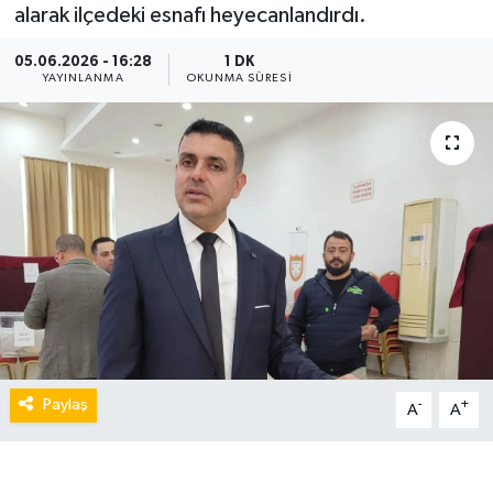
alarak ilçedeki esnafı heyecanlandırdı.
05.06.2026 - 16:28
1 DK
YAYINLANMA
OKUNMA SÜRESI
Paylaş
-
+
A
A