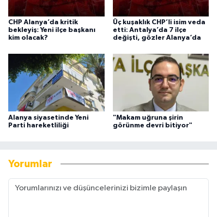
CHP Alanya’da kritik
Üç kuşaklık CHP’li isim veda
bekleyiş: Yeni ilçe başkanı
etti: Antalya’da 7 ilçe
kim olacak?
değişti, gözler Alanya’da
Alanya siyasetinde Yeni
"Makam uğruna şirin
Parti hareketliliği
görünme devri bitiyor"
Yorumlar