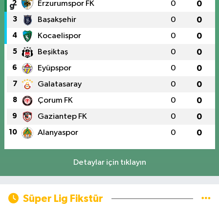
2
Erzurumspor FK
0
0
3
Başakşehir
0
0
4
Kocaelispor
0
0
5
Beşiktaş
0
0
6
Eyüpspor
0
0
7
Galatasaray
0
0
8
Çorum FK
0
0
9
Gaziantep FK
0
0
10
Alanyaspor
0
0
Detaylar için tıklayın
Süper Lig Fikstür