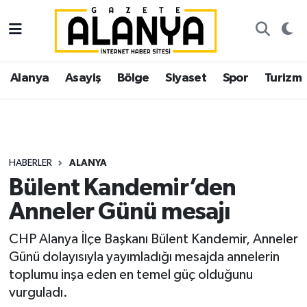
Alanya
İstanbul Nöbetçi Eczaneler
Alanya
Asayiş
Bölge
Siyaset
Spor
Turizm
Asayiş
İstanbul Hava Durumu
Bölge
İstanbul Trafik Yoğunluk Haritası
Siyaset
Süper Lig Puan Durumu ve Fikstür
HABERLER
ALANYA
Bülent Kandemir’den
Spor
Tüm Manşetler
Anneler Günü mesajı
Turizm
Son Dakika Haberleri
CHP Alanya İlçe Başkanı Bülent Kandemir, Anneler
Günü dolayısıyla yayımladığı mesajda annelerin
Ekonomi
Haber Arşivi
toplumu inşa eden en temel güç olduğunu
vurguladı.
Gazipaşa