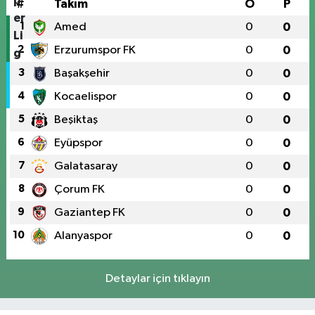
#
Takım
O
P
1
Amed
0
0
2
Erzurumspor FK
0
0
3
Başakşehir
0
0
4
Kocaelispor
0
0
5
Beşiktaş
0
0
6
Eyüpspor
0
0
7
Galatasaray
0
0
8
Çorum FK
0
0
9
Gaziantep FK
0
0
10
Alanyaspor
0
0
Detaylar için tıklayın