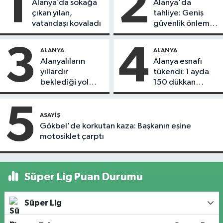
1
2
Alanya’da sokağa
Alanya'da
çıkan yılan,
tahliye: Geniş
vatandaşı kovaladı
güvenlik önlemi
alındı
3
4
ALANYA
ALANYA
Alanyalıların
Alanya esnafı
yıllardır
tükendi: 1 ayda
beklediği yol
150 dükkan
askıdan döndü
kapandı
5
ASAYIŞ
Gökbel'de korkutan kaza: Başkanın eşine
motosiklet çarptı
Süper Lig Puan Durumu
Süper Lig