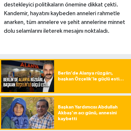
destekleyici politikaların önemine dikkat çekti.
Kandemir, hayatını kaybeden anneleri rahmetle
anarken, tüm annelere ve şehit annelerine minnet
dolu selamlarını ileterek mesajını noktaladı.
Berlin’de Alanya rüzgârı,
başkan Özçelik’le güçlü esti…
Başkan Yardımcısı Abdullah
Akbaş’ın acı günü, annesini
kaybetti