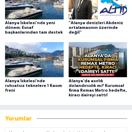
Alanya İskelesi'nde yeni
"Alanya denizleri Akdeniz
dönem: Esnaf
ortalamasının üzerinde
başkanlarından tam destek
değil"
Alanya İskelesi’nde
Alanya’da asırlık
ruhsatsız teknelere 1 Kasım
dolandırıcılık mı? Kurumsal
freni
firma Remax Metro hedefte,
kiracı daireyi sattı!
Yorumlar