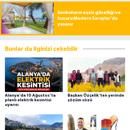
Sonbaharın eşsiz güzelliği ve
huzuru Modern Saraylar’da
yaşanır
Bunlar da ilginizi çekebilir
Alanya’da 10 Ağustos’ta
Başkan Özçelik'ten yerinde
planlı elektrik kesintisi
çözüm sözü
uyarısı