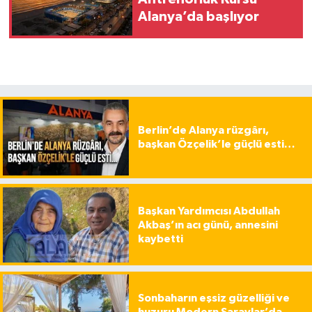
Alanya’da başlıyor
Berlin’de Alanya rüzgârı,
başkan Özçelik’le güçlü esti…
Başkan Yardımcısı Abdullah
Akbaş’ın acı günü, annesini
kaybetti
Sonbaharın eşsiz güzelliği ve