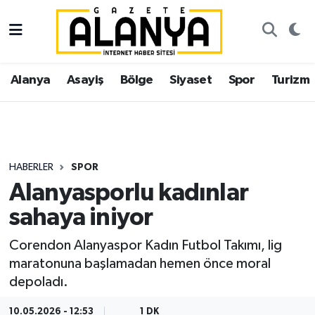
Alanya
İstanbul Nöbetçi Eczaneler
Alanya
Asayiş
Bölge
Siyaset
Spor
Turizm
Asayiş
İstanbul Hava Durumu
Bölge
İstanbul Trafik Yoğunluk Haritası
Siyaset
Süper Lig Puan Durumu ve Fikstür
HABERLER
SPOR
Alanyasporlu kadınlar
Spor
Tüm Manşetler
sahaya iniyor
Turizm
Son Dakika Haberleri
Corendon Alanyaspor Kadın Futbol Takımı, lig
maratonuna başlamadan hemen önce moral
Ekonomi
Haber Arşivi
depoladı.
Gazipaşa
10.05.2026 - 12:53
1 DK