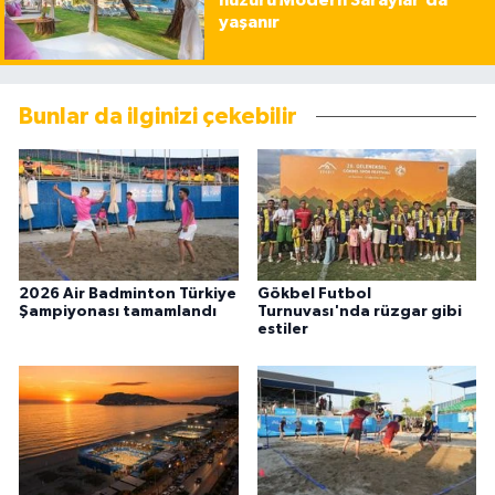
huzuru Modern Saraylar’da
yaşanır
Bunlar da ilginizi çekebilir
2026 Air Badminton Türkiye
Gökbel Futbol
Şampiyonası tamamlandı
Turnuvası'nda rüzgar gibi
estiler