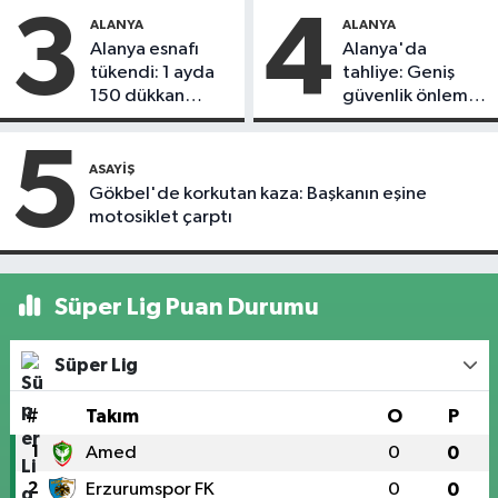
3
4
ALANYA
ALANYA
Alanya esnafı
Alanya'da
tükendi: 1 ayda
tahliye: Geniş
150 dükkan
güvenlik önlemi
kapandı
alındı
5
ASAYIŞ
Gökbel'de korkutan kaza: Başkanın eşine
motosiklet çarptı
Süper Lig Puan Durumu
Süper Lig
#
Takım
O
P
1
Amed
0
0
2
Erzurumspor FK
0
0