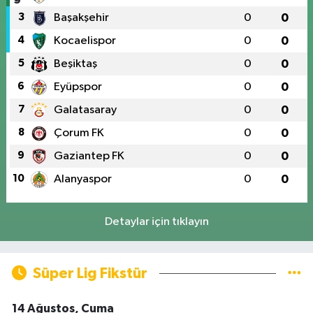
3
Başakşehir
0
0
4
Kocaelispor
0
0
5
Beşiktaş
0
0
6
Eyüpspor
0
0
7
Galatasaray
0
0
8
Çorum FK
0
0
9
Gaziantep FK
0
0
10
Alanyaspor
0
0
Detaylar için tıklayın
Süper Lig Fikstür
14 Ağustos, Cuma