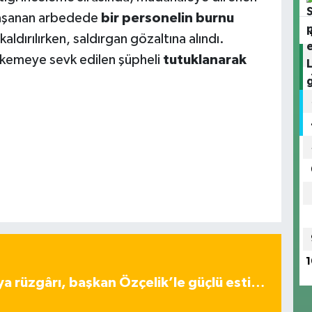
 Yaşanan arbedede
bir personelin burnu
ldırılırken, saldırgan gözaltına alındı.
hkemeye sevk edilen şüpheli
tutuklanarak
1
ya rüzgârı, başkan Özçelik’le güçlü esti…