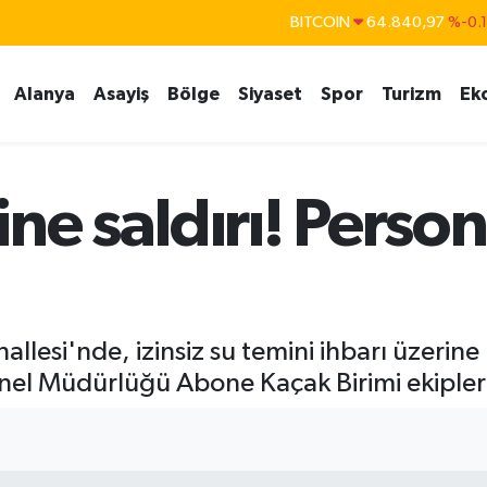
BITCOIN
64.840,97
%-0.
DOLAR
47,7436
%0.
Alanya
Asayiş
Bölge
Siyaset
Spor
Turizm
Ek
EURO
55,2510
%0.
STERLİN
64,4811
%0.
GRAM ALTIN
6660.55
%
ne saldırı! Perso
BİST100
13.779
%-
hallesi'nde, izinsiz su temini ihbarı üzeri
el Müdürlüğü Abone Kaçak Birimi ekipleri 