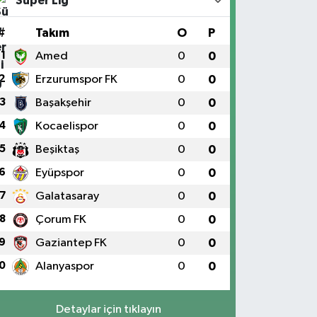
Süper Lig
#
Takım
O
P
1
Amed
0
0
2
Erzurumspor FK
0
0
3
Başakşehir
0
0
4
Kocaelispor
0
0
5
Beşiktaş
0
0
6
Eyüpspor
0
0
7
Galatasaray
0
0
8
Çorum FK
0
0
9
Gaziantep FK
0
0
0
Alanyaspor
0
0
Detaylar için tıklayın