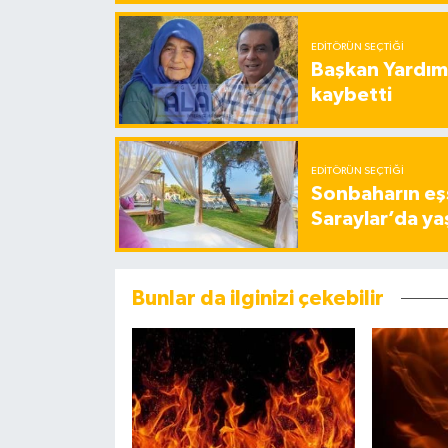
EDITÖRÜN SEÇTIĞI
Başkan Yardımc
kaybetti
EDITÖRÜN SEÇTIĞI
Sonbaharın eşs
Saraylar’da ya
Bunlar da ilginizi çekebilir