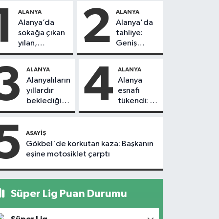
1
2
ALANYA
ALANYA
Alanya’da
Alanya'da
sokağa çıkan
tahliye:
yılan,
Geniş
vatandaşı
güvenlik
kovaladı
önlemi
3
4
ALANYA
ALANYA
alındı
Alanyalıların
Alanya
yıllardır
esnafı
beklediği
tükendi: 1
yol askıdan
ayda 150
döndü
dükkan
5
kapandı
ASAYIŞ
Gökbel'de korkutan kaza: Başkanın
eşine motosiklet çarptı
Süper Lig Puan Durumu