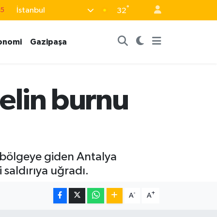
°
İstanbul
15
32
18
onomi
Gazipaşa
32
38
0
nelin burnu
14
ne bölgeye giden Antalya
saldırıya uğradı.
-
+
A
A