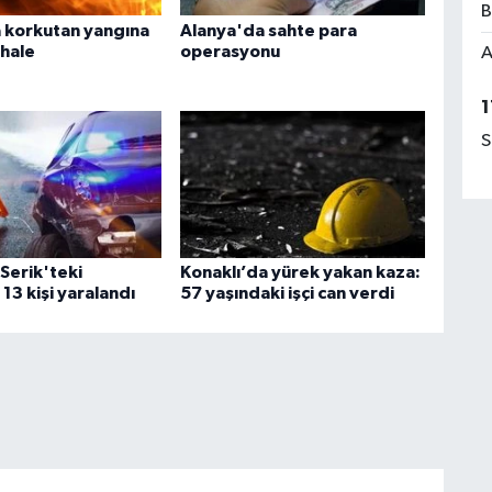
B
 korkutan yangına
Alanya'da sahte para
ahale
operasyonu
A
1
S
Serik'teki
Konaklı’da yürek yakan kaza:
13 kişi yaralandı
57 yaşındaki işçi can verdi