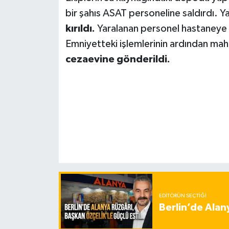
bir şahıs ASAT personeline saldırdı.
kırıldı.
Yaralanan personel hastaneye ka
Emniyetteki işlemlerinin ardından ma
cezaevine gönderildi.
EDITÖRÜN SEÇTIĞI
Berlin’de Alan