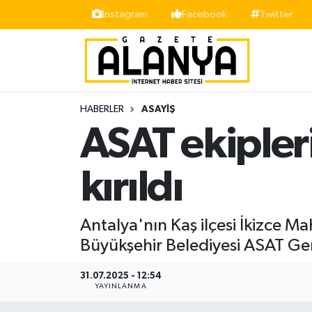
İnstagram
Facebook
Twitter
Alanya
İstanbul Nöbetçi Eczaneler
Asayiş
İstanbul Hava Durumu
HABERLER
ASAYIŞ
Bölge
İstanbul Trafik Yoğunluk Haritası
ASAT ekipleri
Siyaset
Süper Lig Puan Durumu ve Fikstür
kırıldı
Spor
Tüm Manşetler
Antalya'nın Kaş ilçesi İkizce Ma
Turizm
Son Dakika Haberleri
Büyükşehir Belediyesi ASAT Gen
Ekonomi
Haber Arşivi
31.07.2025 - 12:54
YAYINLANMA
Gazipaşa