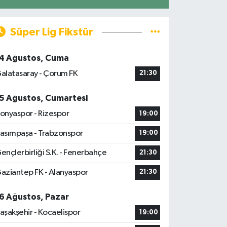
Süper Lig Fikstür
4 Ağustos, Cuma
alatasaray - Çorum FK
21:30
5 Ağustos, Cumartesi
onyaspor - Rizespor
19:00
asımpaşa - Trabzonspor
19:00
ençlerbirliği S.K. - Fenerbahçe
21:30
aziantep FK - Alanyaspor
21:30
6 Ağustos, Pazar
aşakşehir - Kocaelispor
19:00