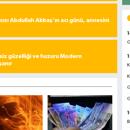
ısı Abdullah Akbaş’ın acı günü, annesini
1
G
iz güzelliği ve huzuru Modern
1
şanır
K
K
G
G
1
B