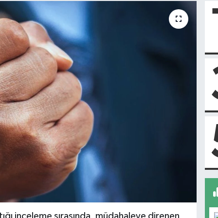
tığı inceleme sırasında, müdahaleye direnen