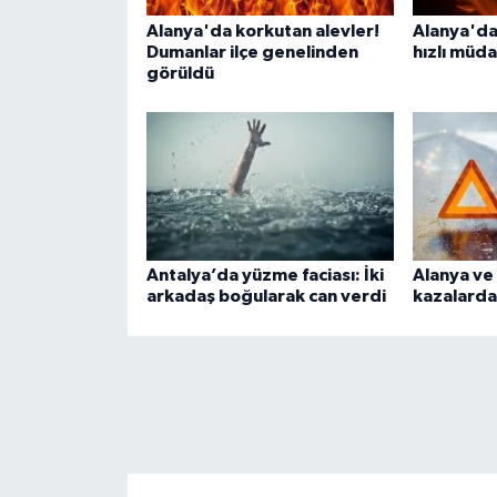
Alanya'da korkutan alevler!
Alanya'da
Dumanlar ilçe genelinden
hızlı müd
görüldü
Antalya’da yüzme faciası: İki
Alanya ve 
arkadaş boğularak can verdi
kazalarda 