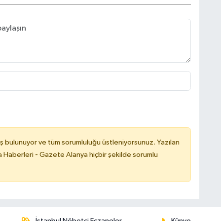
ş bulunuyor ve tüm sorumluluğu üstleniyorsunuz. Yazılan
 Haberleri - Gazete Alanya hiçbir şekilde sorumlu
İstanbul Nöbetçi Eczaneler
Künye