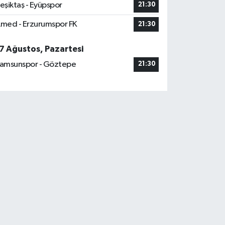
eşiktaş - Eyüpspor
21:30
med - Erzurumspor FK
21:30
7 Ağustos, Pazartesi
amsunspor - Göztepe
21:30