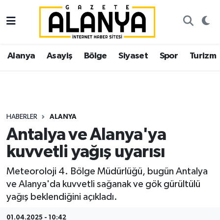
Alanya
İstanbul Nöbetçi Eczaneler
Alanya
Asayiş
Bölge
Siyaset
Spor
Turizm
Asayiş
İstanbul Hava Durumu
Bölge
İstanbul Trafik Yoğunluk Haritası
Siyaset
Süper Lig Puan Durumu ve Fikstür
HABERLER
ALANYA
Antalya ve Alanya'ya
Spor
Tüm Manşetler
kuvvetli yağış uyarısı
Turizm
Son Dakika Haberleri
Meteoroloji 4. Bölge Müdürlüğü, bugün Antalya
ve Alanya'da kuvvetli sağanak ve gök gürültülü
Ekonomi
Haber Arşivi
yağış beklendiğini açıkladı.
Gazipaşa
01.04.2025 - 10:42