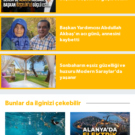
Başkan Yardımcısı Abdullah
Akbaş’ın acı günü, annesini
kaybetti
Sonbaharın eşsiz güzelliği ve
huzuru Modern Saraylar’da
yaşanır
Bunlar da ilginizi çekebilir