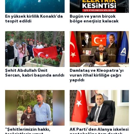
En yüksek kirlilik Konaklı’da
Bugün ve yarın birçok
tespit edildi
bölge enerjisiz kalacak
Şehit Abdullah Ümit
Damlataş ve Kleopatra'yı
Sercan, kabri başında anıldı
vuran ithal kirliliğe çağrı
yapıldı
"Şehitlerimizin hakkı,
AK Parti'den Alanya iskelesi