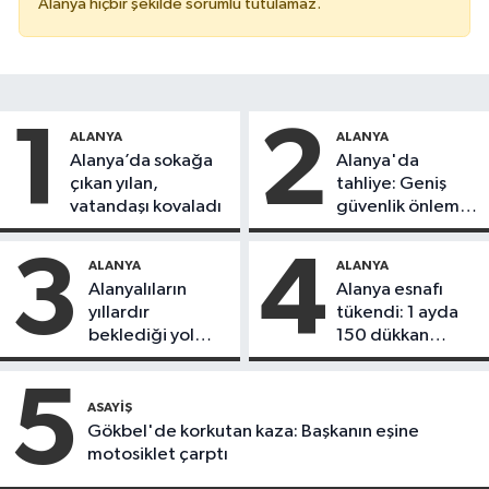
Alanya hiçbir şekilde sorumlu tutulamaz.
1
2
ALANYA
ALANYA
Alanya’da sokağa
Alanya'da
çıkan yılan,
tahliye: Geniş
vatandaşı kovaladı
güvenlik önlemi
alındı
3
4
ALANYA
ALANYA
Alanyalıların
Alanya esnafı
yıllardır
tükendi: 1 ayda
beklediği yol
150 dükkan
askıdan döndü
kapandı
5
ASAYIŞ
Gökbel'de korkutan kaza: Başkanın eşine
motosiklet çarptı