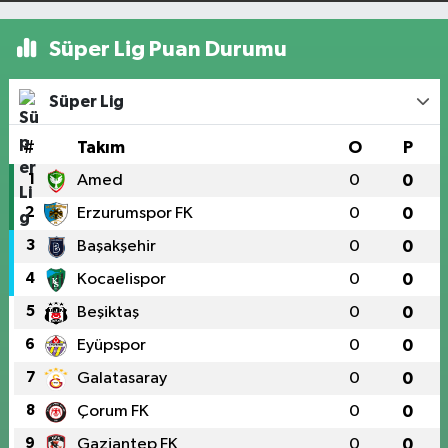
Süper Lig Puan Durumu
Süper Lig
#
Takım
O
P
1
Amed
0
0
2
Erzurumspor FK
0
0
3
Başakşehir
0
0
4
Kocaelispor
0
0
5
Beşiktaş
0
0
6
Eyüpspor
0
0
7
Galatasaray
0
0
8
Çorum FK
0
0
9
Gaziantep FK
0
0