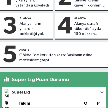
çıkan yılan,
tahliye: Geniş
vatandaşı kovaladı
güvenlik önlemi
alındı
3
4
ALANYA
ALANYA
Alanyalıların
Alanya esnafı
yıllardır
tükendi: 1 ayda
beklediği yol
150 dükkan
askıdan döndü
kapandı
5
ASAYIŞ
Gökbel'de korkutan kaza: Başkanın eşine
motosiklet çarptı
Süper Lig Puan Durumu
Süper Lig
#
Takım
O
P