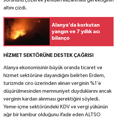
sorununu çözerek yeniden kazanması gerektiğinin
altını çizdi.
Alanya’da korkutan
yangın ve 7 yıllık acı
bilanço
HİZMET SEKTÖRÜNE DESTEK ÇAĞRISI
Alanya ekonomisinin büyük oranda ticaret ve
hizmet sektörüne dayandığını belirten Erdem,
turizmde ciro üzerinden alınan verginin %1’e
düşürülmesinden memnuniyet duyduklarını ancak
verginin kardan alınması gerektiğini söyledi.
Yeme-içme sektöründeki KDV ve vergi yükünün
ağır bir kambur olduğunu ifade eden ALTSO