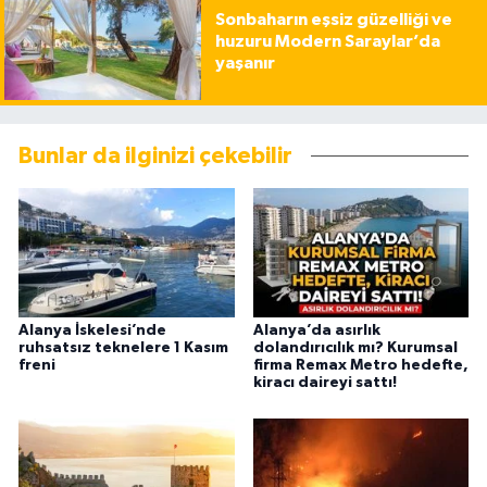
Sonbaharın eşsiz güzelliği ve
huzuru Modern Saraylar’da
yaşanır
Bunlar da ilginizi çekebilir
Alanya İskelesi’nde
Alanya’da asırlık
ruhsatsız teknelere 1 Kasım
dolandırıcılık mı? Kurumsal
freni
firma Remax Metro hedefte,
kiracı daireyi sattı!