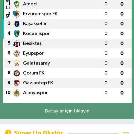
1
Amed
0
0
2
Erzurumspor FK
0
0
3
Başakşehir
0
0
4
Kocaelispor
0
0
5
Beşiktaş
0
0
6
Eyüpspor
0
0
7
Galatasaray
0
0
8
Çorum FK
0
0
9
Gaziantep FK
0
0
10
Alanyaspor
0
0
Detaylar için tıklayın
Süper Lig Fikstür