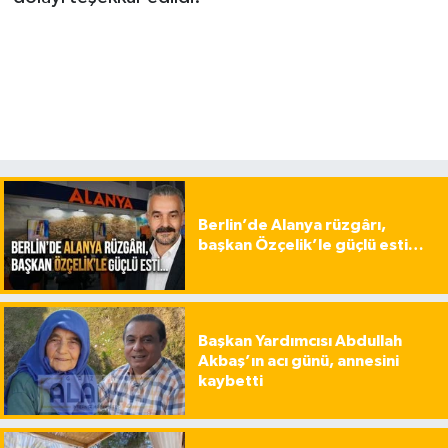
Berlin’de Alanya rüzgârı,
başkan Özçelik’le güçlü esti…
Başkan Yardımcısı Abdullah
Akbaş’ın acı günü, annesini
kaybetti