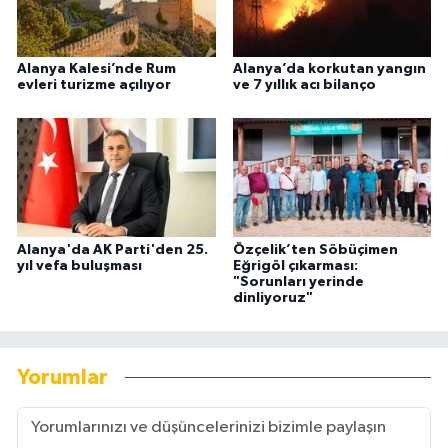
Alanya Kalesi’nde Rum
Alanya’da korkutan yangın
evleri turizme açılıyor
ve 7 yıllık acı bilanço
Alanya'da AK Parti'den 25.
Özçelik’ten Söbüçimen
yıl vefa buluşması
Eğrigöl çıkarması:
"Sorunları yerinde
dinliyoruz"
Yorumlar