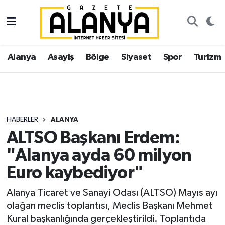
Alanya
İstanbul Nöbetçi Eczaneler
Alanya
Asayiş
Bölge
Siyaset
Spor
Turizm
Asayiş
İstanbul Hava Durumu
Bölge
İstanbul Trafik Yoğunluk Haritası
Siyaset
Süper Lig Puan Durumu ve Fikstür
HABERLER
ALANYA
ALTSO Başkanı Erdem:
Spor
Tüm Manşetler
"Alanya ayda 60 milyon
Turizm
Son Dakika Haberleri
Euro kaybediyor"
Ekonomi
Haber Arşivi
Alanya Ticaret ve Sanayi Odası (ALTSO) Mayıs ayı
olağan meclis toplantısı, Meclis Başkanı Mehmet
Gazipaşa
Kural başkanlığında gerçekleştirildi. Toplantıda