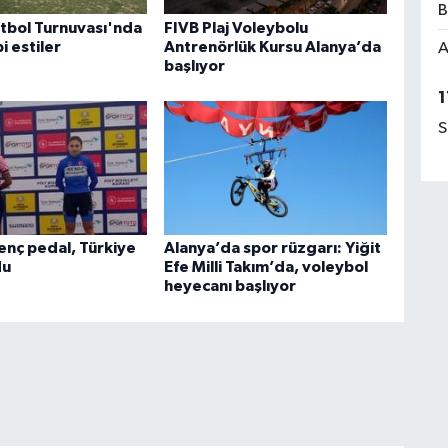
B
tbol Turnuvası'nda
FIVB Plaj Voleybolu
i estiler
Antrenörlük Kursu Alanya’da
A
başlıyor
1
S
enç pedal, Türkiye
Alanya’da spor rüzgarı: Yiğit
du
Efe Milli Takım’da, voleybol
heyecanı başlıyor