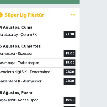
Süper Lig Fikstür
4 Ağustos, Cuma
alatasaray - Çorum FK
21:30
5 Ağustos, Cumartesi
onyaspor - Rizespor
19:00
asımpaşa - Trabzonspor
19:00
ençlerbirliği S.K. - Fenerbahçe
21:30
aziantep FK - Alanyaspor
21:30
6 Ağustos, Pazar
aşakşehir - Kocaelispor
19:00