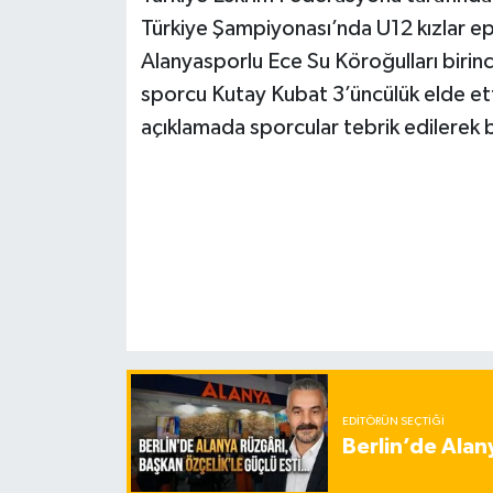
Türkiye Şampiyonası’nda U12 kızlar 
Alanyasporlu Ece Su Köroğulları birinc
sporcu Kutay Kubat 3’üncülük elde e
açıklamada sporcular tebrik edilerek b
EDITÖRÜN SEÇTIĞI
Berlin’de Alan