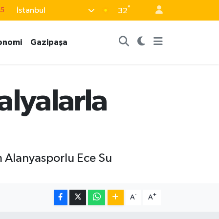
15
°
İstanbul
32
18
32
onomi
Gazipaşa
38
0
alyalarla
14
 Alanyasporlu Ece Su
-
+
A
A