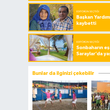
EDITÖRÜN SEÇTIĞI
Başkan Yardımc
kaybetti
EDITÖRÜN SEÇTIĞI
Sonbaharın eşs
Saraylar’da ya
Bunlar da ilginizi çekebilir