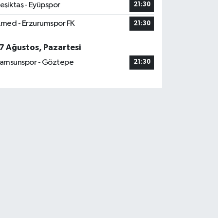
eşiktaş - Eyüpspor
21:30
med - Erzurumspor FK
21:30
7 Ağustos, Pazartesi
amsunspor - Göztepe
21:30