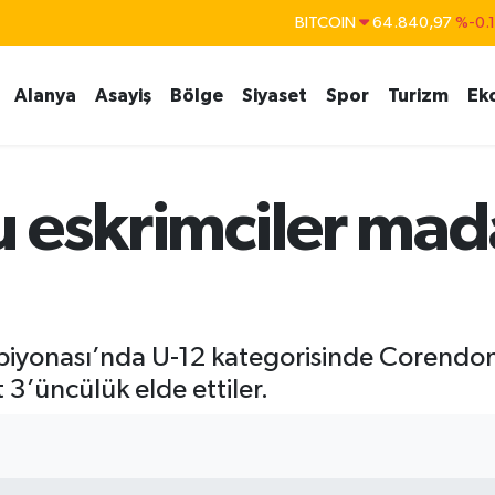
BITCOIN
64.840,97
%-0.
DOLAR
47,7436
%0.
EURO
55,2510
%0.
Alanya
Asayiş
Bölge
Siyaset
Spor
Turizm
Ek
STERLİN
64,4811
%0.
GRAM ALTIN
6660.55
%
 eskrimciler mad
BİST100
13.779
%-
iyonası’nda U-12 kategorisinde Corendon
 3’üncülük elde ettiler.