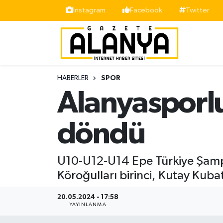
İnstagram
Facebook
Twitter
Alanya
İstanbul Nöbetçi Eczaneler
Asayiş
İstanbul Hava Durumu
HABERLER
SPOR
Bölge
İstanbul Trafik Yoğunluk Haritası
Alanyasporlu
Siyaset
Süper Lig Puan Durumu ve Fikstür
döndü
Spor
Tüm Manşetler
U10-U12-U14 Epe Türkiye Şamp
Turizm
Son Dakika Haberleri
Köroğulları birinci, Kutay Kubat
Ekonomi
Haber Arşivi
20.05.2024 - 17:58
YAYINLANMA
Gazipaşa