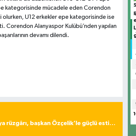
epe kategorisinde mücadele eden Corendon
i olurken, U12 erkekler epe kategorisinde ise
tti. Corendon Alanyaspor Kulübü’nden yapılan
aşarılarının devamı dilendi.
1
ya rüzgârı, başkan Özçelik’le güçlü esti…