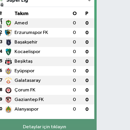
Süper Lig
#
Takım
O
P
1
Amed
0
0
2
Erzurumspor FK
0
0
3
Başakşehir
0
0
4
Kocaelispor
0
0
5
Beşiktaş
0
0
6
Eyüpspor
0
0
7
Galatasaray
0
0
8
Çorum FK
0
0
9
Gaziantep FK
0
0
0
Alanyaspor
0
0
Detaylar için tıklayın