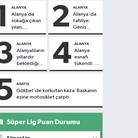
1
2
ALANYA
ALANYA
Alanya’da
Alanya'da
sokağa çıkan
tahliye:
yılan,
Geniş
vatandaşı
güvenlik
kovaladı
önlemi
3
4
ALANYA
ALANYA
alındı
Alanyalıların
Alanya
yıllardır
esnafı
beklediği
tükendi: 1
yol askıdan
ayda 150
döndü
dükkan
5
kapandı
ASAYIŞ
Gökbel'de korkutan kaza: Başkanın
eşine motosiklet çarptı
Süper Lig Puan Durumu