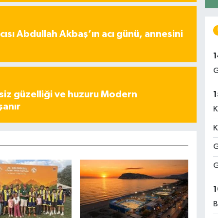
ısı Abdullah Akbaş’ın acı günü, annesini
1
G
iz güzelliği ve huzuru Modern
1
şanır
K
K
G
G
1
B