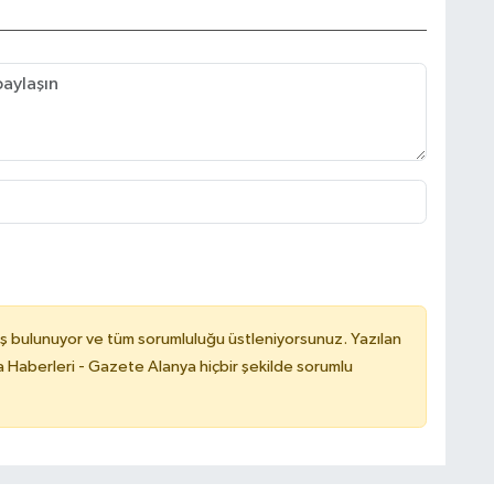
ş bulunuyor ve tüm sorumluluğu üstleniyorsunuz. Yazılan
 Haberleri - Gazete Alanya hiçbir şekilde sorumlu