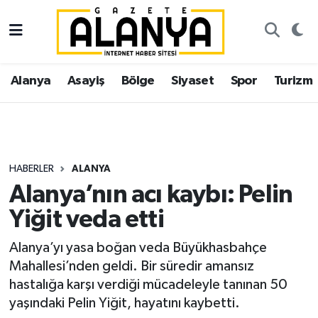
Alanya
İstanbul Nöbetçi Eczaneler
Alanya
Asayiş
Bölge
Siyaset
Spor
Turizm
Asayiş
İstanbul Hava Durumu
Bölge
İstanbul Trafik Yoğunluk Haritası
Siyaset
Süper Lig Puan Durumu ve Fikstür
HABERLER
ALANYA
Alanya’nın acı kaybı: Pelin
Spor
Tüm Manşetler
Yiğit veda etti
Turizm
Son Dakika Haberleri
Alanya’yı yasa boğan veda Büyükhasbahçe
Mahallesi’nden geldi. Bir süredir amansız
Ekonomi
Haber Arşivi
hastalığa karşı verdiği mücadeleyle tanınan 50
yaşındaki Pelin Yiğit, hayatını kaybetti.
Gazipaşa