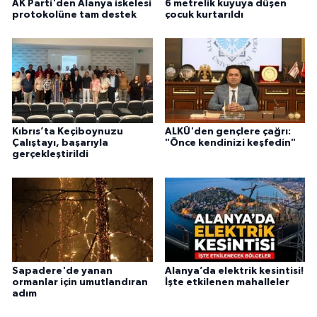
AK Parti'den Alanya iskelesi
6 metrelik kuyuya düşen
protokolüne tam destek
çocuk kurtarıldı
Kıbrıs’ta Keçiboynuzu
ALKÜ'den gençlere çağrı:
Çalıştayı, başarıyla
"Önce kendinizi keşfedin"
gerçekleştirildi
Sapadere'de yanan
Alanya’da elektrik kesintisi!
ormanlar için umutlandıran
İşte etkilenen mahalleler
adım