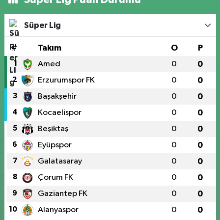
Süper Lig
#
Takım
O
P
1
Amed
0
0
2
Erzurumspor FK
0
0
3
Başakşehir
0
0
4
Kocaelispor
0
0
5
Beşiktaş
0
0
6
Eyüpspor
0
0
7
Galatasaray
0
0
8
Çorum FK
0
0
9
Gaziantep FK
0
0
10
Alanyaspor
0
0