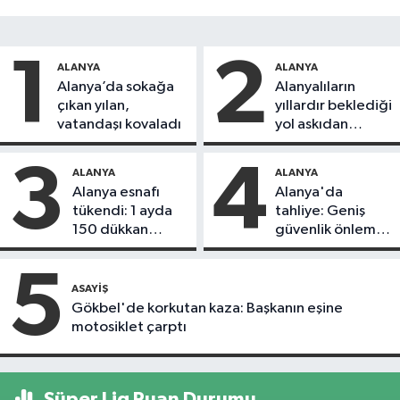
1
2
ALANYA
ALANYA
Alanya’da sokağa
Alanyalıların
çıkan yılan,
yıllardır beklediği
vatandaşı kovaladı
yol askıdan
döndü
3
4
ALANYA
ALANYA
Alanya esnafı
Alanya'da
tükendi: 1 ayda
tahliye: Geniş
150 dükkan
güvenlik önlemi
kapandı
alındı
5
ASAYIŞ
Gökbel'de korkutan kaza: Başkanın eşine
motosiklet çarptı
Süper Lig Puan Durumu