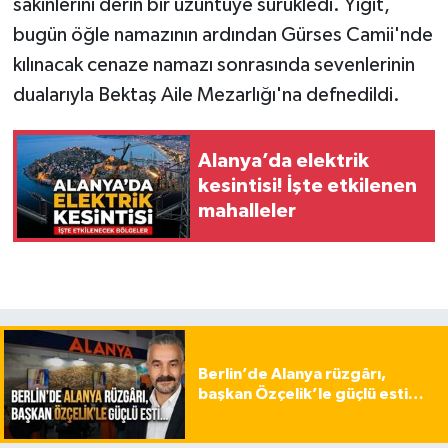
sakinlerini derin bir üzüntüye sürükledi. Yiğit,
bugün öğle namazının ardından Gürses Camii'nde
kılınacak cenaze namazı sonrasında sevenlerinin
dualarıyla Bektaş Aile Mezarlığı'na defnedildi.
Alanya’da elektrik
kesintisi! İşte etkilenen
mahalleler
Berlin’de Alanya rüzgârı,
başkan Özçelik’le güçlü esti…