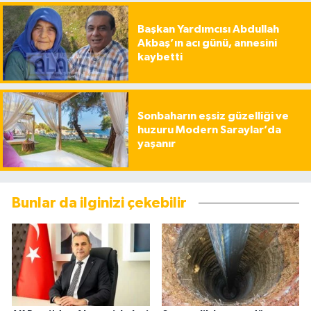
Başkan Yardımcısı Abdullah
Akbaş’ın acı günü, annesini
kaybetti
Sonbaharın eşsiz güzelliği ve
huzuru Modern Saraylar’da
yaşanır
Bunlar da ilginizi çekebilir