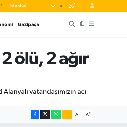
11
°
İstanbul
26
18
32
onomi
Gazipaşa
38
03
2 ölü, 2 ağır
14
ki Alanyalı vatandaşımızın acı
-
+
A
A