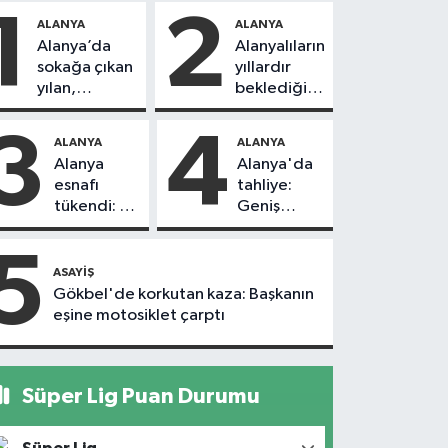
1
2
ALANYA
ALANYA
Alanya’da
Alanyalıların
sokağa çıkan
yıllardır
yılan,
beklediği
vatandaşı
yol askıdan
kovaladı
döndü
3
4
ALANYA
ALANYA
Alanya
Alanya'da
esnafı
tahliye:
tükendi: 1
Geniş
ayda 150
güvenlik
dükkan
önlemi
5
kapandı
alındı
ASAYIŞ
Gökbel'de korkutan kaza: Başkanın
eşine motosiklet çarptı
Süper Lig Puan Durumu