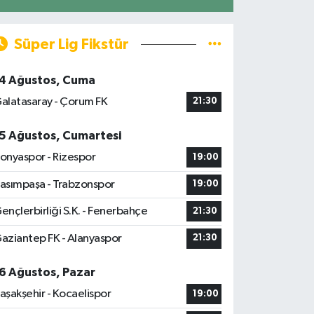
Süper Lig Fikstür
4 Ağustos, Cuma
alatasaray - Çorum FK
21:30
5 Ağustos, Cumartesi
onyaspor - Rizespor
19:00
asımpaşa - Trabzonspor
19:00
ençlerbirliği S.K. - Fenerbahçe
21:30
aziantep FK - Alanyaspor
21:30
6 Ağustos, Pazar
aşakşehir - Kocaelispor
19:00