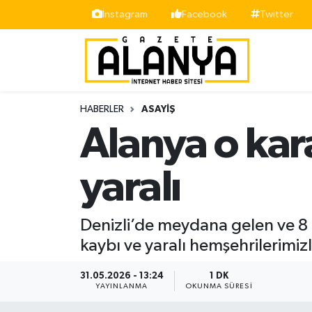
İnstagram
Facebook
Twitter
Alanya
İstanbul Nöbetçi Eczaneler
Asayiş
İstanbul Hava Durumu
HABERLER
ASAYIŞ
Bölge
İstanbul Trafik Yoğunluk Haritası
Alanya o kara
Siyaset
Süper Lig Puan Durumu ve Fikstür
yaralı
Spor
Tüm Manşetler
Denizli’de meydana gelen ve 8 k
Turizm
Son Dakika Haberleri
kaybı ve yaralı hemşehrilerimiz
Ekonomi
Haber Arşivi
31.05.2026 - 13:24
1 DK
YAYINLANMA
OKUNMA SÜRESI
Gazipaşa