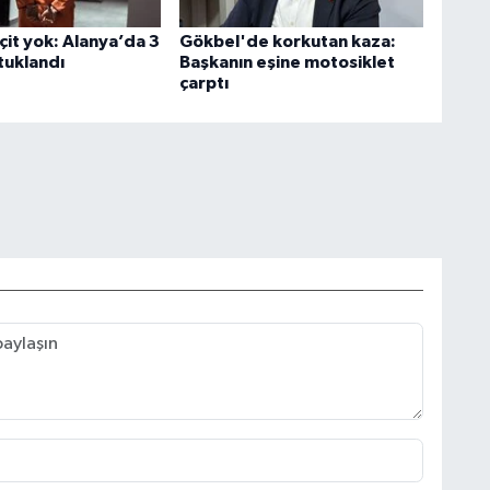
çit yok: Alanya’da 3
Gökbel'de korkutan kaza:
tuklandı
Başkanın eşine motosiklet
çarptı