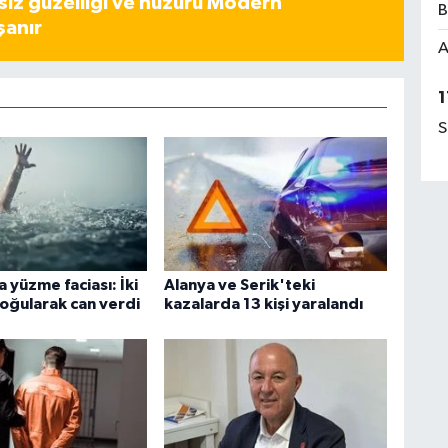
iz güzelliği ve huzuru Modern
B
şanır
A
1
S
 yüzme faciası: İki
Alanya ve Serik'teki
oğularak can verdi
kazalarda 13 kişi yaralandı