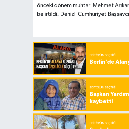
önceki dönem muhtarı Mehmet Arıkan’ı
belirtildi. Denizli Cumhuriyet Başsavcıl
EDITÖRÜN SEÇTIĞI
Berlin’de Alan
EDITÖRÜN SEÇTIĞI
Başkan Yardımc
kaybetti
EDITÖRÜN SEÇTIĞI