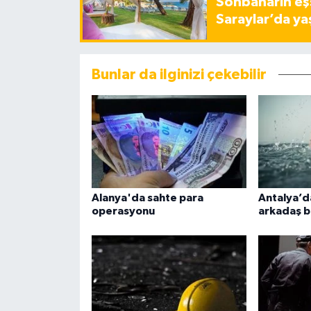
Sonbaharın eşs
Saraylar’da ya
Bunlar da ilginizi çekebilir
Alanya'da sahte para
Antalya’da
operasyonu
arkadaş b