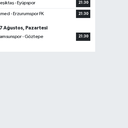
eşiktaş - Eyüpspor
21:30
med - Erzurumspor FK
21:30
7 Ağustos, Pazartesi
amsunspor - Göztepe
21:30