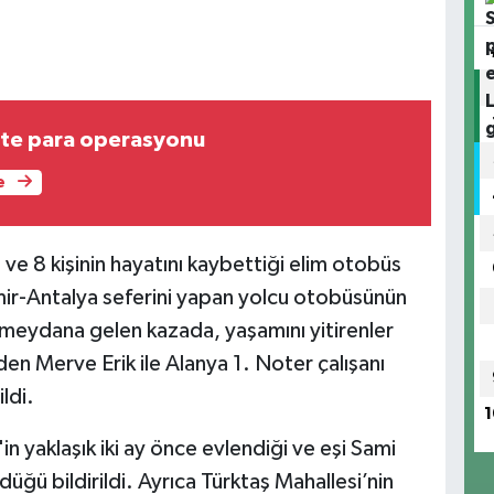
hte para operasyonu
e
 ve 8 kişinin hayatını kaybettiği elim otobüs
zmir-Antalya seferini yapan yolcu otobüsünün
 meydana gelen kazada, yaşamını yitirenler
en Merve Erik ile Alanya 1. Noter çalışanı
ldi.
1
 yaklaşık iki ay önce evlendiği ve eşi Sami
rdüğü bildirildi. Ayrıca Türktaş Mahallesi’nin