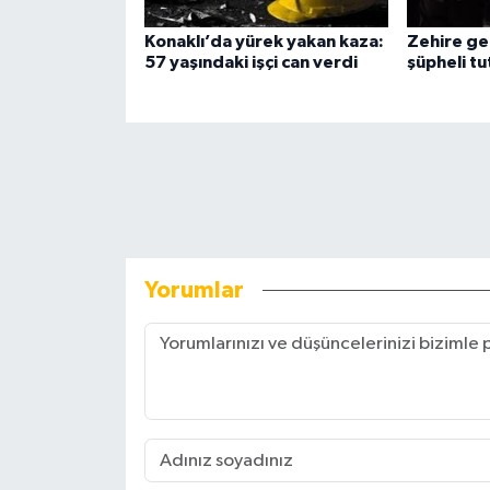
Konaklı’da yürek yakan kaza:
Zehire ge
57 yaşındaki işçi can verdi
şüpheli tu
Yorumlar