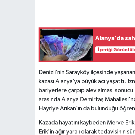
Alanya'da sa
İçeriği Görüntül
Denizli’nin Sarayköy ilçesinde yaşanan
kazası Alanya’ya büyük acı yaşattı. İ
bariyerlere çarpıp alev alması sonucu
arasında Alanya Demirtaş Mahallesi'nd
Hayriye Arıkan’ın da bulunduğu öğreni
Kazada hayatını kaybeden Merve Erik'in
Erik'in ağır yaralı olarak tedavisinin sü