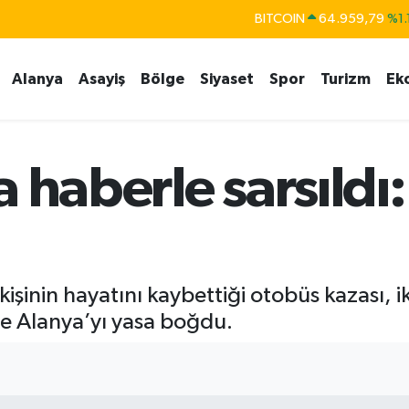
BITCOIN
64.959,79
%1.
DOLAR
47,7436
%0.
EURO
55,2510
%0.
Alanya
Asayiş
Bölge
Siyaset
Spor
Turizm
Ek
STERLİN
64,4811
%0.
GRAM ALTIN
6660.55
%0.
 haberle sarsıldı: 
BİST100
13.779
%-
işinin hayatını kaybettiği otobüs kazası, i
le Alanya’yı yasa boğdu.