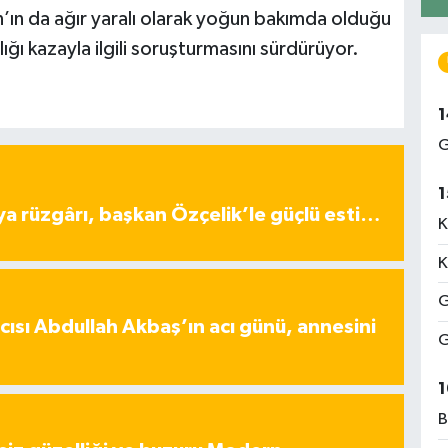
n da ağır yaralı olarak yoğun bakımda olduğu
ığı kazayla ilgili soruşturmasını sürdürüyor.
1
G
1
ya rüzgârı, başkan Özçelik’le güçlü esti…
K
K
G
ısı Abdullah Akbaş’ın acı günü, annesini
G
1
B