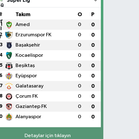
Süper Lig
#
Takım
O
P
1
Amed
0
0
2
Erzurumspor FK
0
0
3
Başakşehir
0
0
4
Kocaelispor
0
0
5
Beşiktaş
0
0
6
Eyüpspor
0
0
7
Galatasaray
0
0
8
Çorum FK
0
0
9
Gaziantep FK
0
0
0
Alanyaspor
0
0
Detaylar için tıklayın