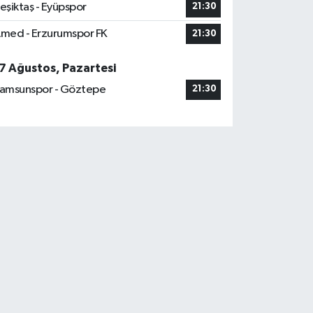
eşiktaş - Eyüpspor
21:30
med - Erzurumspor FK
21:30
7 Ağustos, Pazartesi
amsunspor - Göztepe
21:30