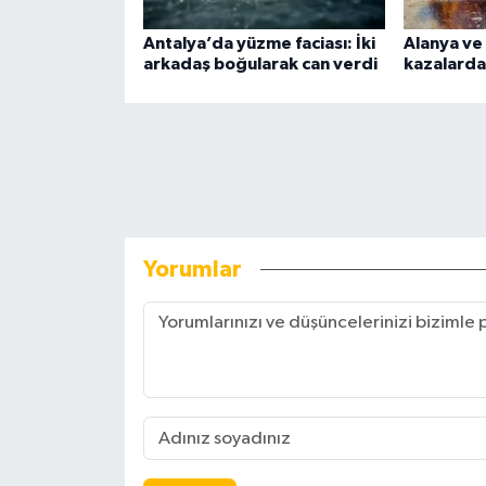
Antalya’da yüzme faciası: İki
Alanya ve 
arkadaş boğularak can verdi
kazalarda 
Yorumlar