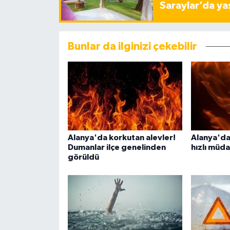
Saraylar’da ya
Bunlar da ilginizi çekebilir
Alanya'da korkutan alevler!
Alanya'da
Dumanlar ilçe genelinden
hızlı müd
görüldü