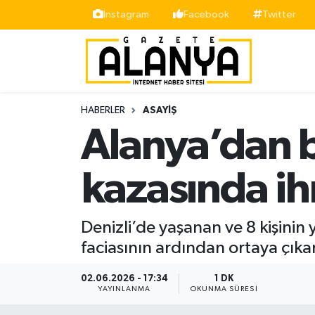
İnstagram
Facebook
Twitter
Alanya
İstanbul Nöbetçi Eczaneler
Asayiş
İstanbul Hava Durumu
HABERLER
ASAYIŞ
Bölge
İstanbul Trafik Yoğunluk Haritası
Alanya’dan b
Siyaset
Süper Lig Puan Durumu ve Fikstür
kazasında ihm
Spor
Tüm Manşetler
Denizli’de yaşanan ve 8 kişinin
Turizm
Son Dakika Haberleri
faciasının ardından ortaya çıka
Ekonomi
Haber Arşivi
02.06.2026 - 17:34
1 DK
YAYINLANMA
OKUNMA SÜRESI
Gazipaşa