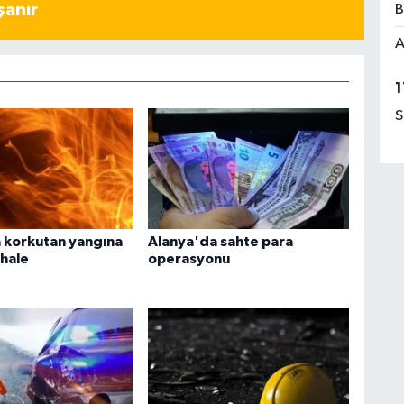
şanır
B
A
1
S
 korkutan yangına
Alanya'da sahte para
ahale
operasyonu