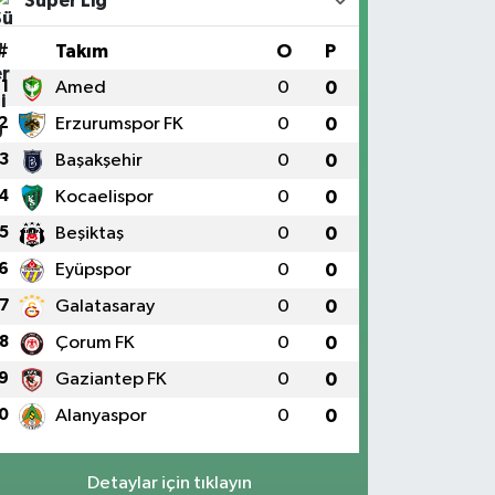
Süper Lig
#
Takım
O
P
1
Amed
0
0
2
Erzurumspor FK
0
0
3
Başakşehir
0
0
4
Kocaelispor
0
0
5
Beşiktaş
0
0
6
Eyüpspor
0
0
7
Galatasaray
0
0
8
Çorum FK
0
0
9
Gaziantep FK
0
0
0
Alanyaspor
0
0
Detaylar için tıklayın