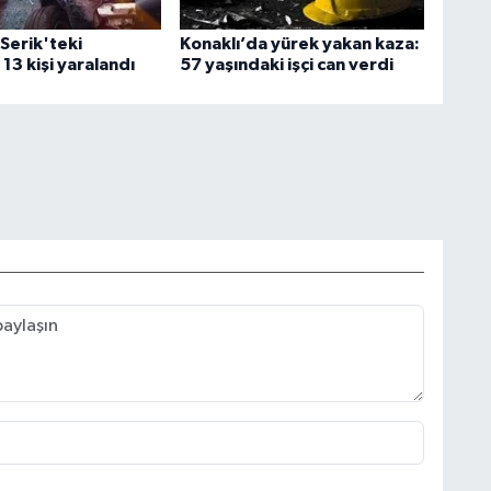
Serik'teki
Konaklı’da yürek yakan kaza:
13 kişi yaralandı
57 yaşındaki işçi can verdi