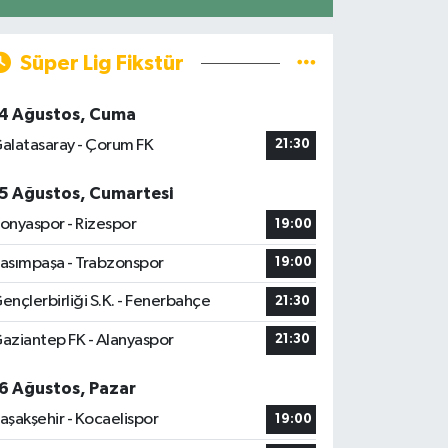
Süper Lig Fikstür
4 Ağustos, Cuma
alatasaray - Çorum FK
21:30
5 Ağustos, Cumartesi
onyaspor - Rizespor
19:00
asımpaşa - Trabzonspor
19:00
ençlerbirliği S.K. - Fenerbahçe
21:30
aziantep FK - Alanyaspor
21:30
6 Ağustos, Pazar
aşakşehir - Kocaelispor
19:00