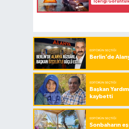
İçeriği Görüntül
EDITÖRÜN SEÇTIĞI
Berlin’de Alan
EDITÖRÜN SEÇTIĞI
Başkan Yardımc
kaybetti
EDITÖRÜN SEÇTIĞI
Sonbaharın eşs