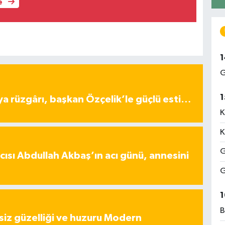
e
1
G
1
ya rüzgârı, başkan Özçelik’le güçlü esti…
K
K
G
ısı Abdullah Akbaş’ın acı günü, annesini
G
1
B
iz güzelliği ve huzuru Modern