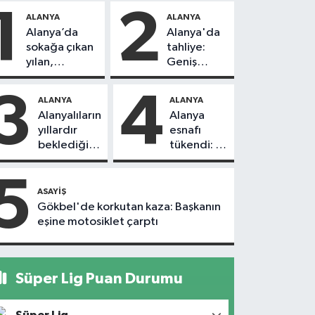
1
2
ALANYA
ALANYA
Alanya’da
Alanya'da
sokağa çıkan
tahliye:
yılan,
Geniş
vatandaşı
güvenlik
kovaladı
önlemi
3
4
ALANYA
ALANYA
alındı
Alanyalıların
Alanya
yıllardır
esnafı
beklediği
tükendi: 1
yol askıdan
ayda 150
döndü
dükkan
5
kapandı
ASAYIŞ
Gökbel'de korkutan kaza: Başkanın
eşine motosiklet çarptı
Süper Lig Puan Durumu