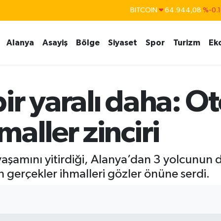
BITCOIN
64.944,08
%-0.
DOLAR
47,7436
%0.1
EURO
55,2510
%0.3
Alanya
Asayiş
Bölge
Siyaset
Spor
Turizm
Ek
STERLİN
64,4811
%0.3
GRAM ALTIN
6660.55
%0.0
ir yaralı daha: O
BİST100
13.779
%-1
aller zinciri
 yaşamını yitirdiği, Alanya’dan 3 yolcunun 
n gerçekler ihmalleri gözler önüne serdi.