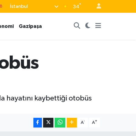
18
°
İstanbul
34
8
2
onomi
Gazipaşa
8
3
tobüs
4
da hayatını kaybettiği otobüs
-
+
A
A