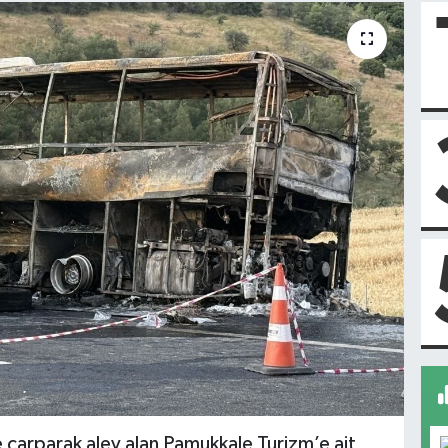
 çarparak alev alan Pamukkale Turizm’e ait