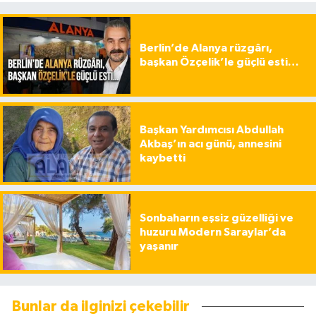
Berlin’de Alanya rüzgârı,
başkan Özçelik’le güçlü esti…
Başkan Yardımcısı Abdullah
Akbaş’ın acı günü, annesini
kaybetti
Sonbaharın eşsiz güzelliği ve
huzuru Modern Saraylar’da
yaşanır
Bunlar da ilginizi çekebilir