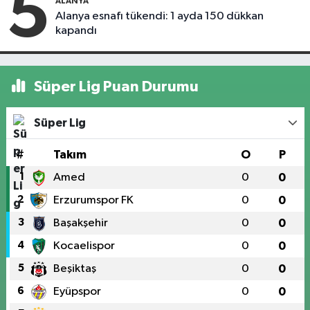
5
ALANYA
Alanya esnafı tükendi: 1 ayda 150 dükkan
kapandı
Süper Lig Puan Durumu
Süper Lig
#
Takım
O
P
1
Amed
0
0
2
Erzurumspor FK
0
0
3
Başakşehir
0
0
4
Kocaelispor
0
0
5
Beşiktaş
0
0
6
Eyüpspor
0
0