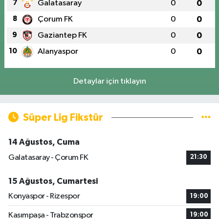
7
Galatasaray
0
0
8
Çorum FK
0
0
9
Gaziantep FK
0
0
10
Alanyaspor
0
0
Detaylar için tıklayın
Süper Lig Fikstür
14 Ağustos, Cuma
Galatasaray - Çorum FK
21:30
15 Ağustos, Cumartesi
Konyaspor - Rizespor
19:00
Kasımpaşa - Trabzonspor
19:00