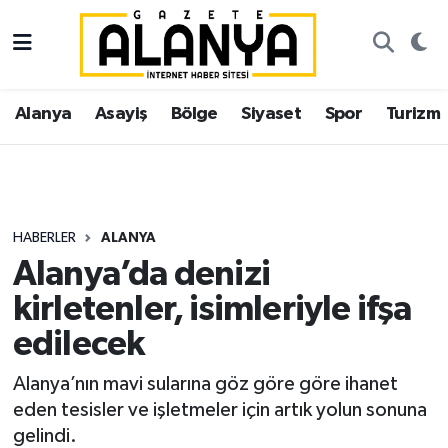
Alanya
İstanbul Nöbetçi Eczaneler
Alanya
Asayiş
Bölge
Siyaset
Spor
Turizm
Asayiş
İstanbul Hava Durumu
Bölge
İstanbul Trafik Yoğunluk Haritası
Siyaset
Süper Lig Puan Durumu ve Fikstür
HABERLER
ALANYA
Alanya’da denizi
Spor
Tüm Manşetler
kirletenler, isimleriyle ifşa
Turizm
Son Dakika Haberleri
edilecek
Ekonomi
Haber Arşivi
Alanya’nın mavi sularına göz göre göre ihanet
eden tesisler ve işletmeler için artık yolun sonuna
Gazipaşa
gelindi.