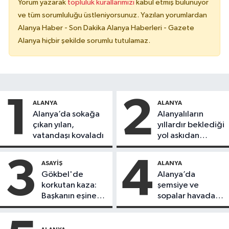
Yorum yazarak
topluluk kurallarımızı
kabul etmiş bulunuyor
ve tüm sorumluluğu üstleniyorsunuz. Yazılan yorumlardan
Alanya Haber - Son Dakika Alanya Haberleri - Gazete
Alanya hiçbir şekilde sorumlu tutulamaz.
1
2
ALANYA
ALANYA
Alanya’da sokağa
Alanyalıların
çıkan yılan,
yıllardır beklediği
vatandaşı kovaladı
yol askıdan
döndü
3
4
ASAYIŞ
ALANYA
Gökbel'de
Alanya’da
korkutan kaza:
şemsiye ve
Başkanın eşine
sopalar havada
motosiklet çarptı
uçuştu