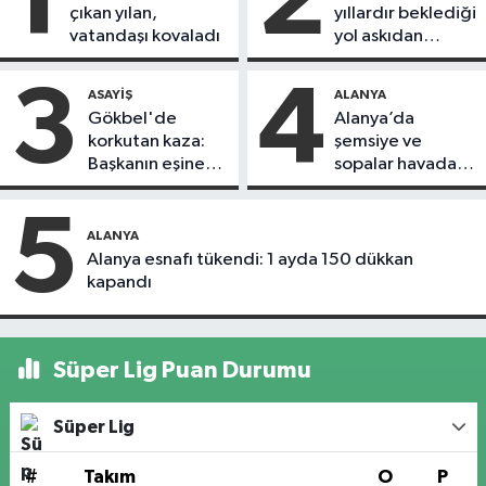
1
2
çıkan yılan,
yıllardır beklediği
vatandaşı kovaladı
yol askıdan
döndü
3
4
ASAYIŞ
ALANYA
Gökbel'de
Alanya’da
korkutan kaza:
şemsiye ve
Başkanın eşine
sopalar havada
motosiklet çarptı
uçuştu
5
ALANYA
Alanya esnafı tükendi: 1 ayda 150 dükkan
kapandı
Süper Lig Puan Durumu
Süper Lig
#
Takım
O
P