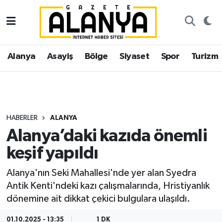
Alanya
İstanbul Nöbetçi Eczaneler
Alanya
Asayiş
Bölge
Siyaset
Spor
Turizm
Asayiş
İstanbul Hava Durumu
Bölge
İstanbul Trafik Yoğunluk Haritası
Siyaset
Süper Lig Puan Durumu ve Fikstür
HABERLER
ALANYA
Alanya’daki kazıda önemli
Spor
Tüm Manşetler
keşif yapıldı
Turizm
Son Dakika Haberleri
Alanya'nın Seki Mahallesi'nde yer alan Syedra
Antik Kenti'ndeki kazı çalışmalarında, Hristiyanlık
Ekonomi
Haber Arşivi
dönemine ait dikkat çekici bulgulara ulaşıldı.
Gazipaşa
01.10.2025 - 13:35
1 DK