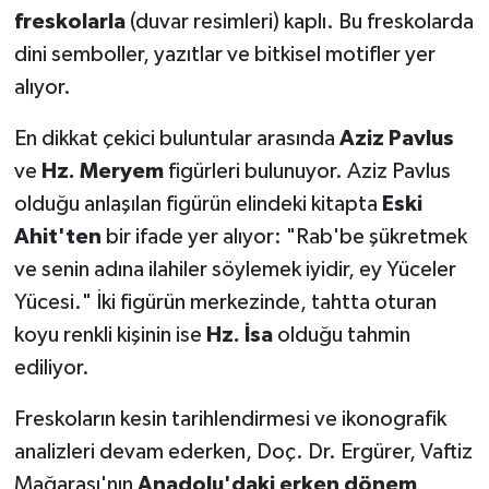
freskolarla
(duvar resimleri) kaplı. Bu freskolarda
dini semboller, yazıtlar ve bitkisel motifler yer
alıyor.
En dikkat çekici buluntular arasında
Aziz Pavlus
ve
Hz. Meryem
figürleri bulunuyor. Aziz Pavlus
olduğu anlaşılan figürün elindeki kitapta
Eski
Ahit'ten
bir ifade yer alıyor: "Rab'be şükretmek
ve senin adına ilahiler söylemek iyidir, ey Yüceler
Yücesi." İki figürün merkezinde, tahtta oturan
koyu renkli kişinin ise
Hz. İsa
olduğu tahmin
ediliyor.
Freskoların kesin tarihlendirmesi ve ikonografik
analizleri devam ederken, Doç. Dr. Ergürer, Vaftiz
Mağarası'nın
Anadolu'daki erken dönem