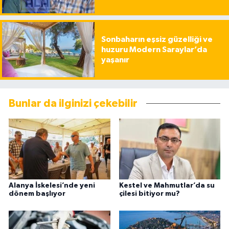
Sonbaharın eşsiz güzelliği ve
huzuru Modern Saraylar’da
yaşanır
Bunlar da ilginizi çekebilir
Alanya İskelesi’nde yeni
Kestel ve Mahmutlar’da su
dönem başlıyor
çilesi bitiyor mu?