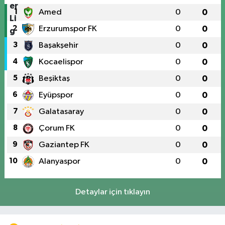
1
Amed
0
0
2
Erzurumspor FK
0
0
3
Başakşehir
0
0
4
Kocaelispor
0
0
5
Beşiktaş
0
0
6
Eyüpspor
0
0
7
Galatasaray
0
0
8
Çorum FK
0
0
9
Gaziantep FK
0
0
10
Alanyaspor
0
0
Detaylar için tıklayın