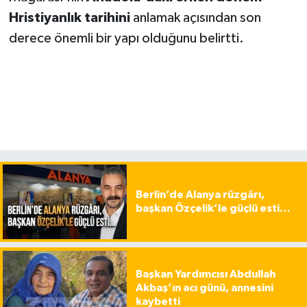
Hristiyanlık tarihini
anlamak açısından son
derece önemli bir yapı olduğunu belirtti.
Berlin’de Alanya rüzgârı,
başkan Özçelik’le güçlü esti…
Başkan Yardımcısı Abdullah
Akbaş’ın acı günü, annesini
kaybetti