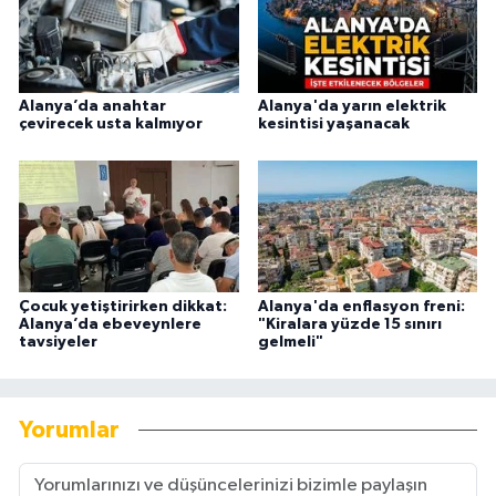
Alanya’da anahtar
Alanya'da yarın elektrik
çevirecek usta kalmıyor
kesintisi yaşanacak
Çocuk yetiştirirken dikkat:
Alanya'da enflasyon freni:
Alanya’da ebeveynlere
"Kiralara yüzde 15 sınırı
tavsiyeler
gelmeli"
Yorumlar