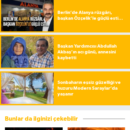
Berlin’de Alanya rüzgârı,
başkan Özçelik’le güçlü esti…
Başkan Yardımcısı Abdullah
Akbaş’ın acı günü, annesini
kaybetti
Sonbaharın eşsiz güzelliği ve
huzuru Modern Saraylar’da
yaşanır
Bunlar da ilginizi çekebilir