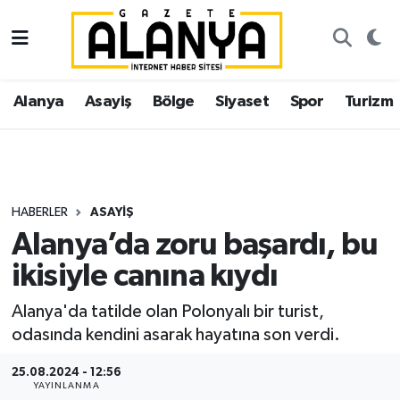
Alanya
İstanbul Nöbetçi Eczaneler
Alanya
Asayiş
Bölge
Siyaset
Spor
Turizm
Asayiş
İstanbul Hava Durumu
Bölge
İstanbul Trafik Yoğunluk Haritası
Siyaset
Süper Lig Puan Durumu ve Fikstür
HABERLER
ASAYIŞ
Alanya’da zoru başardı, bu
Spor
Tüm Manşetler
ikisiyle canına kıydı
Turizm
Son Dakika Haberleri
Alanya'da tatilde olan Polonyalı bir turist,
odasında kendini asarak hayatına son verdi.
Ekonomi
Haber Arşivi
25.08.2024 - 12:56
Gazipaşa
YAYINLANMA