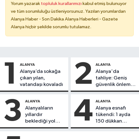
Yorum yazarak
topluluk kurallarımızı
kabul etmiş bulunuyor
ve tüm sorumluluğu üstleniyorsunuz. Yazılan yorumlardan
Alanya Haber - Son Dakika Alanya Haberleri - Gazete
Alanya hiçbir şekilde sorumlu tutulamaz.
1
2
ALANYA
ALANYA
Alanya’da sokağa
Alanya'da
çıkan yılan,
tahliye: Geniş
vatandaşı kovaladı
güvenlik önlemi
alındı
3
4
ALANYA
ALANYA
Alanyalıların
Alanya esnafı
yıllardır
tükendi: 1 ayda
beklediği yol
150 dükkan
askıdan döndü
kapandı