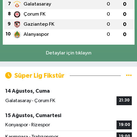
7
Galatasaray
0
0
8
Çorum FK
0
0
9
Gaziantep FK
0
0
10
Alanyaspor
0
0
Detaylar için tıklayın
Süper Lig Fikstür
14 Ağustos, Cuma
Galatasaray - Çorum FK
21:30
15 Ağustos, Cumartesi
Konyaspor - Rizespor
19:00
Kasımpaşa - Trabzonspor
19:00