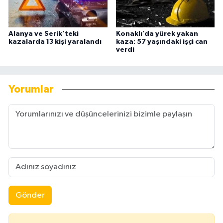
Alanya ve Serik'teki
Konaklı’da yürek yakan
kazalarda 13 kişi yaralandı
kaza: 57 yaşındaki işçi can
verdi
Yorumlar
Gönder