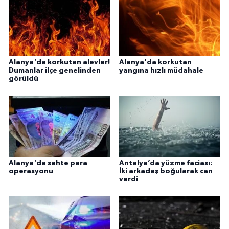
Alanya'da korkutan alevler!
Alanya'da korkutan
Dumanlar ilçe genelinden
yangına hızlı müdahale
görüldü
Alanya'da sahte para
Antalya’da yüzme faciası:
operasyonu
İki arkadaş boğularak can
verdi