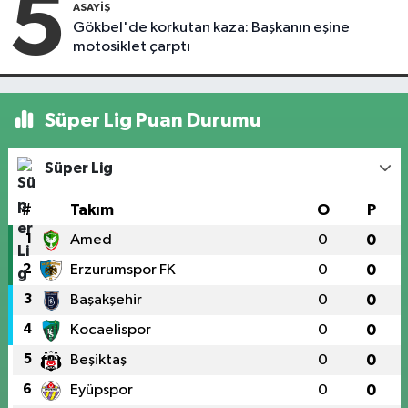
5
ASAYIŞ
Gökbel'de korkutan kaza: Başkanın eşine
motosiklet çarptı
Süper Lig Puan Durumu
Süper Lig
#
Takım
O
P
1
Amed
0
0
2
Erzurumspor FK
0
0
3
Başakşehir
0
0
4
Kocaelispor
0
0
5
Beşiktaş
0
0
6
Eyüpspor
0
0