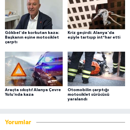
Gökbel'de korkutan kaza:
Kriz geçirdi: Alanya'da
Başkanın eşine motosiklet
eşiyle tartışıp int*har etti
çarptı
Araçta sıkıştı! Alanya Çevre
Otomobilin çarptığı
Yolu’nda kaza
motosiklet sürücüsü
yaralandı
Yorumlar