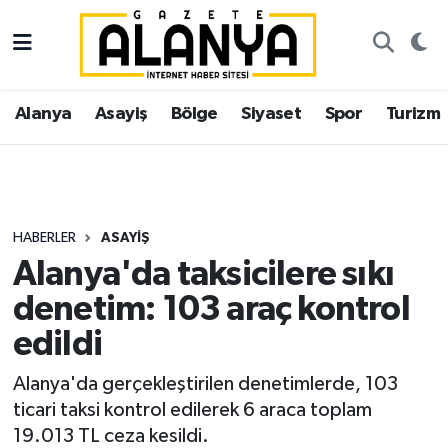
Alanya
İstanbul Nöbetçi Eczaneler
Alanya
Asayiş
Bölge
Siyaset
Spor
Turizm
Asayiş
İstanbul Hava Durumu
Bölge
İstanbul Trafik Yoğunluk Haritası
Siyaset
Süper Lig Puan Durumu ve Fikstür
HABERLER
ASAYIŞ
Alanya'da taksicilere sıkı
Spor
Tüm Manşetler
denetim: 103 araç kontrol
Turizm
Son Dakika Haberleri
edildi
Ekonomi
Haber Arşivi
Alanya'da gerçekleştirilen denetimlerde, 103
ticari taksi kontrol edilerek 6 araca toplam
Gazipaşa
19.013 TL ceza kesildi.