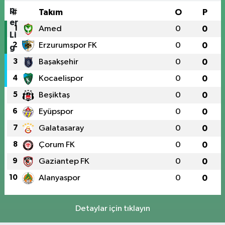
#
Takım
O
P
1
Amed
0
0
2
Erzurumspor FK
0
0
3
Başakşehir
0
0
4
Kocaelispor
0
0
5
Beşiktaş
0
0
6
Eyüpspor
0
0
7
Galatasaray
0
0
8
Çorum FK
0
0
9
Gaziantep FK
0
0
10
Alanyaspor
0
0
Detaylar için tıklayın