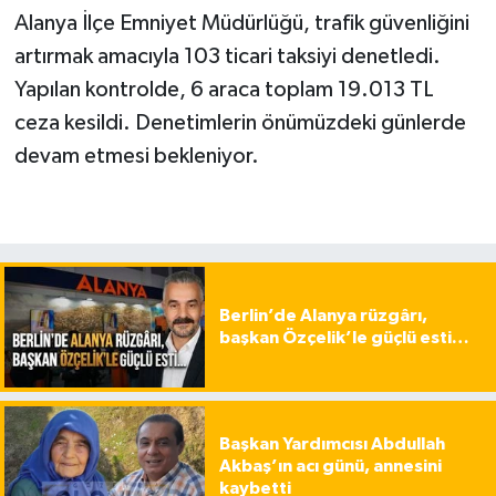
Alanya İlçe Emniyet Müdürlüğü, trafik güvenliğini
artırmak amacıyla 103 ticari taksiyi denetledi.
Yapılan kontrolde, 6 araca toplam 19.013 TL
ceza kesildi. Denetimlerin önümüzdeki günlerde
devam etmesi bekleniyor.
Berlin’de Alanya rüzgârı,
başkan Özçelik’le güçlü esti…
Başkan Yardımcısı Abdullah
Akbaş’ın acı günü, annesini
kaybetti