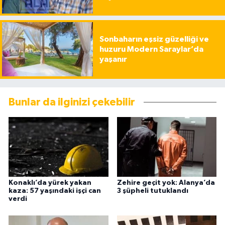
Sonbaharın eşsiz güzelliği ve
huzuru Modern Saraylar’da
yaşanır
Bunlar da ilginizi çekebilir
Konaklı’da yürek yakan
Zehire geçit yok: Alanya’da
kaza: 57 yaşındaki işçi can
3 şüpheli tutuklandı
verdi