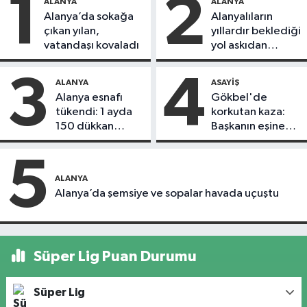
1
2
ALANYA
ALANYA
Alanya’da sokağa
Alanyalıların
çıkan yılan,
yıllardır beklediği
vatandaşı kovaladı
yol askıdan
döndü
3
4
ALANYA
ASAYIŞ
Alanya esnafı
Gökbel'de
tükendi: 1 ayda
korkutan kaza:
150 dükkan
Başkanın eşine
kapandı
motosiklet çarptı
5
ALANYA
Alanya’da şemsiye ve sopalar havada uçuştu
Süper Lig Puan Durumu
Süper Lig