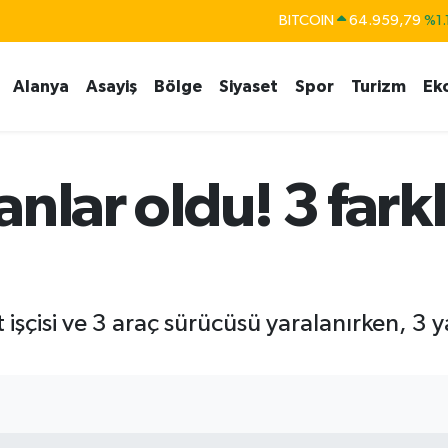
DOLAR
47,7436
%0.
EURO
55,2510
%0.
Alanya
Asayiş
Bölge
Siyaset
Spor
Turizm
Ek
STERLİN
64,4811
%0.
GRAM ALTIN
6660.55
%0.
BİST100
13.779
%-
nlar oldu! 3 fark
 işçisi ve 3 araç sürücüsü yaralanırken, 3 