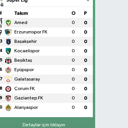
Süper Lig
#
Takım
O
P
1
Amed
0
0
2
Erzurumspor FK
0
0
3
Başakşehir
0
0
4
Kocaelispor
0
0
5
Beşiktaş
0
0
6
Eyüpspor
0
0
7
Galatasaray
0
0
8
Çorum FK
0
0
9
Gaziantep FK
0
0
0
Alanyaspor
0
0
Detaylar için tıklayın