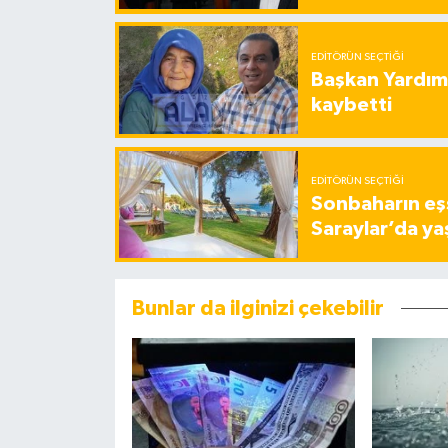
EDITÖRÜN SEÇTIĞI
Başkan Yardımc
kaybetti
EDITÖRÜN SEÇTIĞI
Sonbaharın eşs
Saraylar’da ya
Bunlar da ilginizi çekebilir