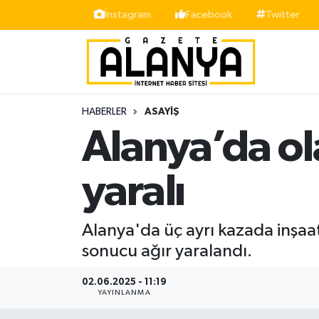
İnstagram
Facebook
Twitter
Alanya
İstanbul Nöbetçi Eczaneler
Asayiş
İstanbul Hava Durumu
HABERLER
ASAYIŞ
Bölge
İstanbul Trafik Yoğunluk Haritası
Alanya’da ola
Siyaset
Süper Lig Puan Durumu ve Fikstür
yaralı
Spor
Tüm Manşetler
Alanya'da üç ayrı kazada inşaat
Turizm
Son Dakika Haberleri
sonucu ağır yaralandı.
Ekonomi
Haber Arşivi
02.06.2025 - 11:19
YAYINLANMA
Gazipaşa