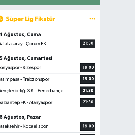
Süper Lig Fikstür
4 Ağustos, Cuma
alatasaray - Çorum FK
21:30
5 Ağustos, Cumartesi
onyaspor - Rizespor
19:00
asımpaşa - Trabzonspor
19:00
ençlerbirliği S.K. - Fenerbahçe
21:30
aziantep FK - Alanyaspor
21:30
6 Ağustos, Pazar
aşakşehir - Kocaelispor
19:00