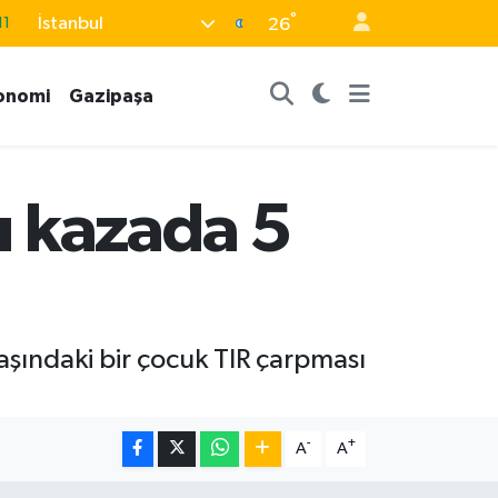
°
İstanbul
26
18
32
onomi
Gazipaşa
38
03
14
lı kazada 5
yaşındaki bir çocuk TIR çarpması
-
+
A
A