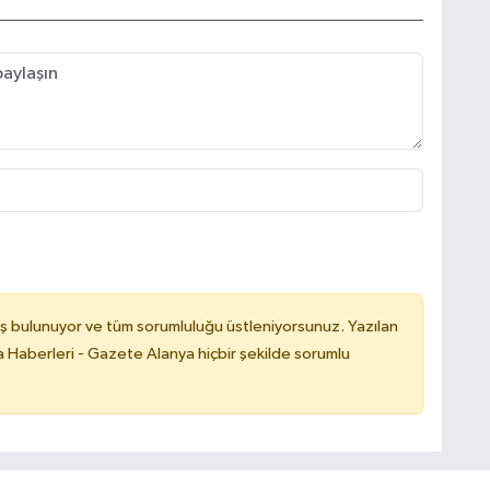
ş bulunuyor ve tüm sorumluluğu üstleniyorsunuz. Yazılan
 Haberleri - Gazete Alanya hiçbir şekilde sorumlu