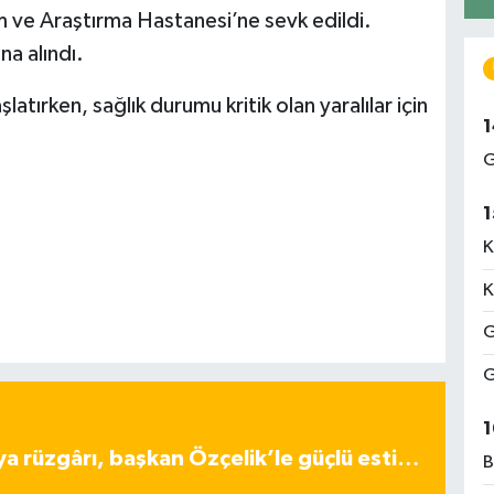
 ve Araştırma Hastanesi’ne sevk edildi.
a alındı.
latırken, sağlık durumu kritik olan yaralılar için
1
G
1
K
K
G
G
1
ya rüzgârı, başkan Özçelik’le güçlü esti…
B