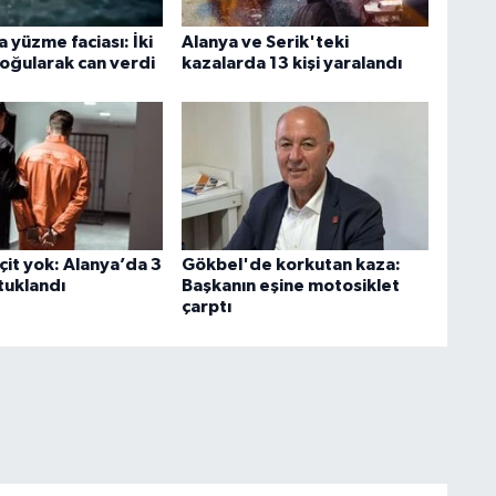
 yüzme faciası: İki
Alanya ve Serik'teki
oğularak can verdi
kazalarda 13 kişi yaralandı
çit yok: Alanya’da 3
Gökbel'de korkutan kaza:
tuklandı
Başkanın eşine motosiklet
çarptı