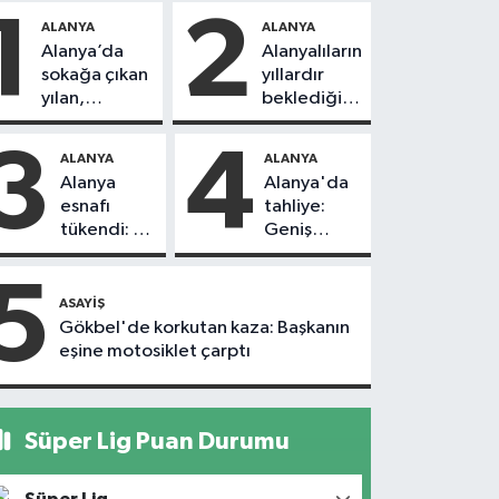
1
2
ALANYA
ALANYA
Alanya’da
Alanyalıların
sokağa çıkan
yıllardır
yılan,
beklediği
vatandaşı
yol askıdan
kovaladı
döndü
3
4
ALANYA
ALANYA
Alanya
Alanya'da
esnafı
tahliye:
tükendi: 1
Geniş
ayda 150
güvenlik
dükkan
önlemi
5
kapandı
alındı
ASAYIŞ
Gökbel'de korkutan kaza: Başkanın
eşine motosiklet çarptı
Süper Lig Puan Durumu