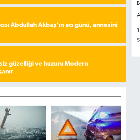
B
A
ısı Abdullah Akbaş’ın acı günü, annesini
1
S
iz güzelliği ve huzuru Modern
şanır