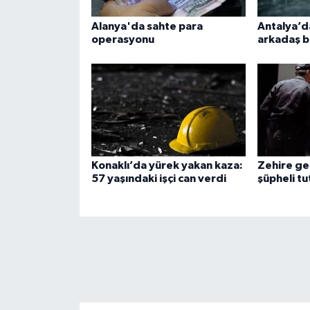
Alanya'da sahte para
Antalya’da
operasyonu
arkadaş b
Konaklı’da yürek yakan kaza:
Zehire ge
57 yaşındaki işçi can verdi
şüpheli tu