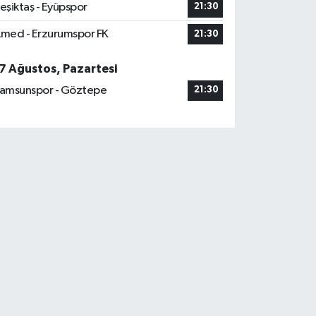
eşiktaş - Eyüpspor
21:30
med - Erzurumspor FK
21:30
7 Ağustos, Pazartesi
amsunspor - Göztepe
21:30