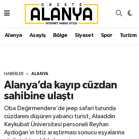
Alanya
İstanbul Nöbetçi Eczaneler
Alanya
Asayiş
Bölge
Siyaset
Spor
Turizm
Asayiş
İstanbul Hava Durumu
Bölge
İstanbul Trafik Yoğunluk Haritası
Siyaset
Süper Lig Puan Durumu ve Fikstür
HABERLER
ALANYA
Alanya’da kayıp cüzdan
Spor
Tüm Manşetler
sahibine ulaştı
Turizm
Son Dakika Haberleri
Oba Değirmendere’de jeep safari turunda
cüzdanını düşüren yabancı turist, Alaaddin
Ekonomi
Haber Arşivi
Keykubat Üniversitesi personeli Reyhan
Aydoğan’ın titiz araştırması sonucu eşyalarına
Gazipaşa