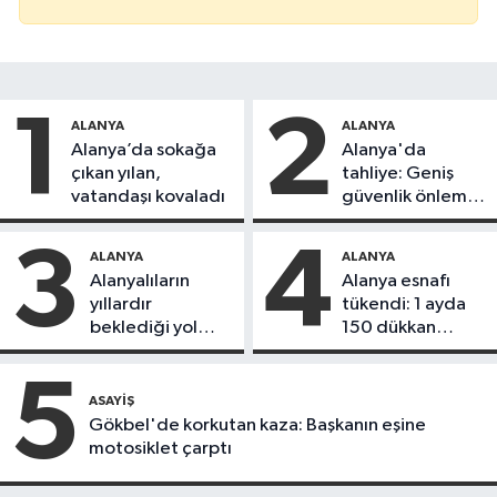
1
2
ALANYA
ALANYA
Alanya’da sokağa
Alanya'da
çıkan yılan,
tahliye: Geniş
vatandaşı kovaladı
güvenlik önlemi
alındı
3
4
ALANYA
ALANYA
Alanyalıların
Alanya esnafı
yıllardır
tükendi: 1 ayda
beklediği yol
150 dükkan
askıdan döndü
kapandı
5
ASAYIŞ
Gökbel'de korkutan kaza: Başkanın eşine
motosiklet çarptı