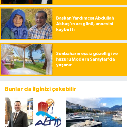
Başkan Yardımcısı Abdullah
Akbaş’ın acı günü, annesini
kaybetti
Sonbaharın eşsiz güzelliği ve
huzuru Modern Saraylar’da
yaşanır
Bunlar da ilginizi çekebilir