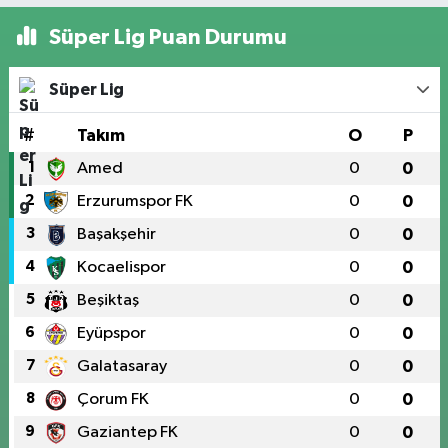
Süper Lig Puan Durumu
Süper Lig
#
Takım
O
P
1
Amed
0
0
2
Erzurumspor FK
0
0
3
Başakşehir
0
0
4
Kocaelispor
0
0
5
Beşiktaş
0
0
6
Eyüpspor
0
0
7
Galatasaray
0
0
8
Çorum FK
0
0
9
Gaziantep FK
0
0