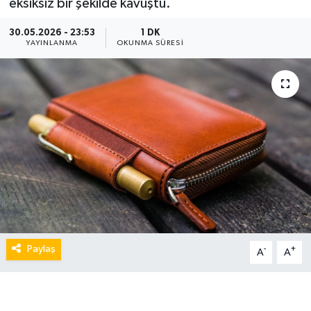
eksiksiz bir şekilde kavuştu.
30.05.2026 - 23:53
1 DK
YAYINLANMA
OKUNMA SÜRESI
Paylaş
-
+
A
A