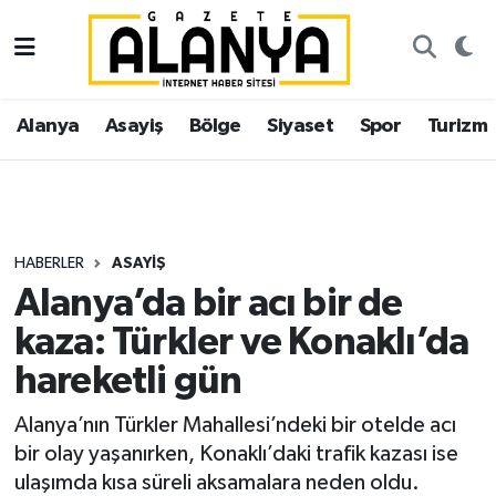
Alanya
İstanbul Nöbetçi Eczaneler
Alanya
Asayiş
Bölge
Siyaset
Spor
Turizm
Asayiş
İstanbul Hava Durumu
Bölge
İstanbul Trafik Yoğunluk Haritası
Siyaset
Süper Lig Puan Durumu ve Fikstür
HABERLER
ASAYIŞ
Alanya’da bir acı bir de
Spor
Tüm Manşetler
kaza: Türkler ve Konaklı’da
Turizm
Son Dakika Haberleri
hareketli gün
Ekonomi
Haber Arşivi
Alanya’nın Türkler Mahallesi’ndeki bir otelde acı
bir olay yaşanırken, Konaklı’daki trafik kazası ise
Gazipaşa
ulaşımda kısa süreli aksamalara neden oldu.