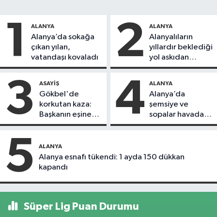
1
2
ALANYA
ALANYA
Alanya’da sokağa
Alanyalıların
çıkan yılan,
yıllardır beklediği
vatandaşı kovaladı
yol askıdan
döndü
3
4
ASAYIŞ
ALANYA
Gökbel'de
Alanya’da
korkutan kaza:
şemsiye ve
Başkanın eşine
sopalar havada
motosiklet çarptı
uçuştu
5
ALANYA
Alanya esnafı tükendi: 1 ayda 150 dükkan
kapandı
Süper Lig Puan Durumu