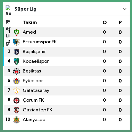
Süper Lig
#
Takım
O
P
1
Amed
0
0
2
Erzurumspor FK
0
0
3
Başakşehir
0
0
4
Kocaelispor
0
0
5
Beşiktaş
0
0
6
Eyüpspor
0
0
7
Galatasaray
0
0
8
Çorum FK
0
0
9
Gaziantep FK
0
0
10
Alanyaspor
0
0