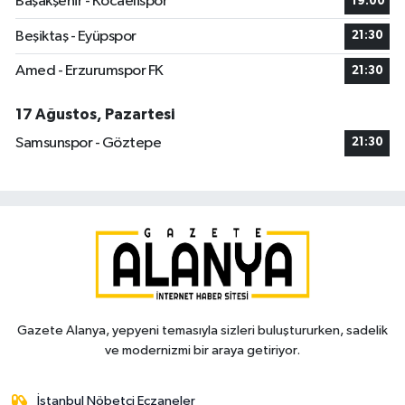
Başakşehir - Kocaelispor
19:00
Beşiktaş - Eyüpspor
21:30
Amed - Erzurumspor FK
21:30
17 Ağustos, Pazartesi
Samsunspor - Göztepe
21:30
Gazete Alanya, yepyeni temasıyla sizleri buluştururken, sadelik
ve modernizmi bir araya getiriyor.
İstanbul Nöbetçi Eczaneler