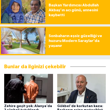
Başkan Yardımcısı Abdullah
Akbaş’ın acı günü, annesini
kaybetti
Sonbaharın eşsiz güzelliği ve
huzuru Modern Saraylar’da
yaşanır
Bunlar da ilginizi çekebilir
Zehire geçit yok: Alanya’da
Gökbel'de korkutan kaza:
3 şüpheli tutuklandı
Başkanın eşine motosiklet