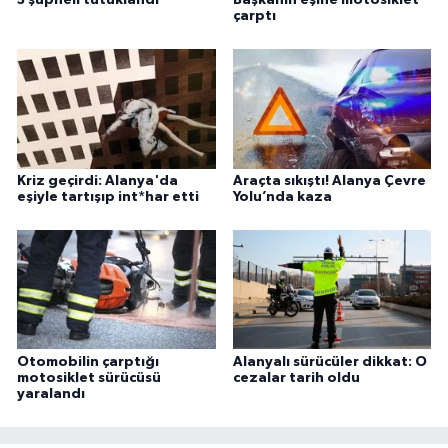
çarptı
Kriz geçirdi: Alanya'da
Araçta sıkıştı! Alanya Çevre
eşiyle tartışıp int*har etti
Yolu’nda kaza
Otomobilin çarptığı
Alanyalı sürücüler dikkat: O
motosiklet sürücüsü
cezalar tarih oldu
yaralandı