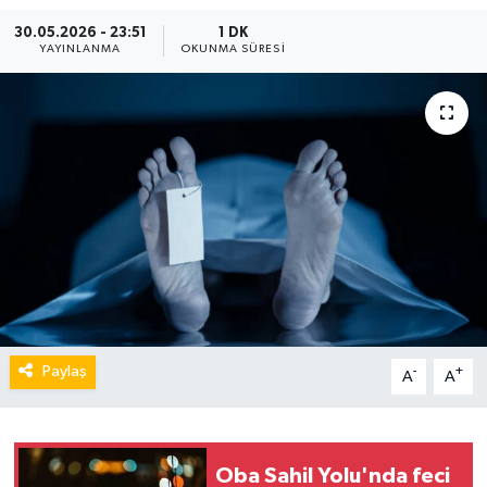
30.05.2026 - 23:51
1 DK
YAYINLANMA
OKUNMA SÜRESI
Paylaş
-
+
A
A
Oba Sahil Yolu'nda feci