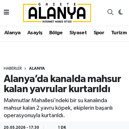
Alanya
İstanbul Nöbetçi Eczaneler
Alanya
Asayiş
Bölge
Siyaset
Spor
Turizm
Asayiş
İstanbul Hava Durumu
Bölge
İstanbul Trafik Yoğunluk Haritası
Siyaset
Süper Lig Puan Durumu ve Fikstür
HABERLER
ALANYA
Alanya’da kanalda mahsur
Spor
Tüm Manşetler
kalan yavrular kurtarıldı
Turizm
Son Dakika Haberleri
Mahmutlar Mahallesi’ndeki bir su kanalında
mahsur kalan 2 yavru köpek, ekiplerin başarılı
Ekonomi
Haber Arşivi
operasyonuyla kurtarıldı.
Gazipaşa
20.05.2026 - 17:30
1 DK