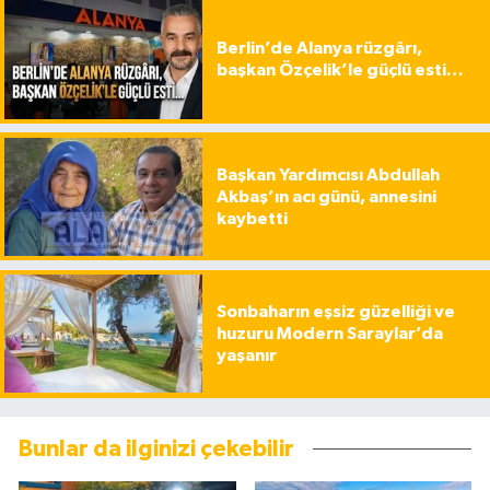
Berlin’de Alanya rüzgârı,
başkan Özçelik’le güçlü esti…
Başkan Yardımcısı Abdullah
Akbaş’ın acı günü, annesini
kaybetti
Sonbaharın eşsiz güzelliği ve
huzuru Modern Saraylar’da
yaşanır
Bunlar da ilginizi çekebilir