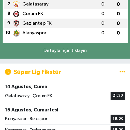
7
Galatasaray
0
0
8
Çorum FK
0
0
9
Gaziantep FK
0
0
10
Alanyaspor
0
0
Detaylar için tıklayın
Süper Lig Fikstür
14 Ağustos, Cuma
Galatasaray - Çorum FK
21:30
15 Ağustos, Cumartesi
Konyaspor - Rizespor
19:00
19:00