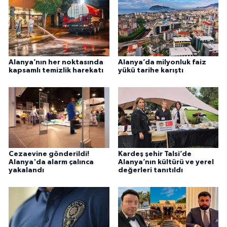
Alanya’nın her noktasında
Alanya’da milyonluk faiz
kapsamlı temizlik harekatı
yükü tarihe karıştı
Cezaevine gönderildi!
Kardeş şehir Talsi’de
Alanya'da alarm çalınca
Alanya’nın kültürü ve yerel
yakalandı
değerleri tanıtıldı