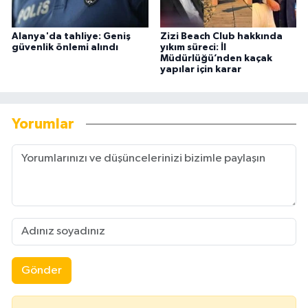
Alanya'da tahliye: Geniş
Zizi Beach Club hakkında
güvenlik önlemi alındı
yıkım süreci: İl
Müdürlüğü’nden kaçak
yapılar için karar
Yorumlar
Gönder