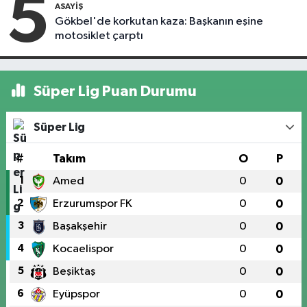
5
ASAYIŞ
Gökbel'de korkutan kaza: Başkanın eşine
motosiklet çarptı
Süper Lig Puan Durumu
Süper Lig
#
Takım
O
P
1
Amed
0
0
2
Erzurumspor FK
0
0
3
Başakşehir
0
0
4
Kocaelispor
0
0
5
Beşiktaş
0
0
6
Eyüpspor
0
0