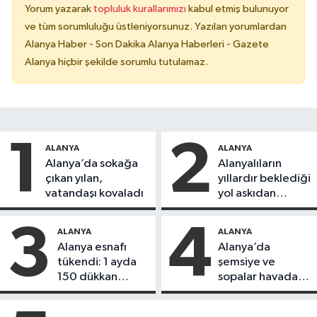
Yorum yazarak
topluluk kurallarımızı
kabul etmiş bulunuyor
ve tüm sorumluluğu üstleniyorsunuz. Yazılan yorumlardan
Alanya Haber - Son Dakika Alanya Haberleri - Gazete
Alanya hiçbir şekilde sorumlu tutulamaz.
1
2
ALANYA
ALANYA
Alanya’da sokağa
Alanyalıların
çıkan yılan,
yıllardır beklediği
vatandaşı kovaladı
yol askıdan
döndü
3
4
ALANYA
ALANYA
Alanya esnafı
Alanya’da
tükendi: 1 ayda
şemsiye ve
150 dükkan
sopalar havada
kapandı
uçuştu