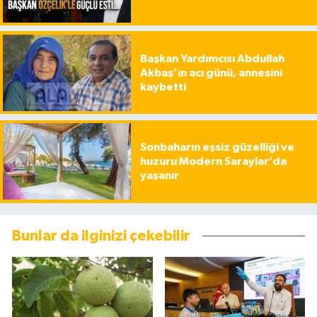
Başkan Yardımcısı Abdullah
Akbaş’ın acı günü, annesini
kaybetti
Sonbaharın eşsiz güzelliği ve
huzuru Modern Saraylar’da
yaşanır
Bunlar da ilginizi çekebilir