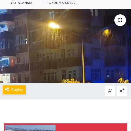
YAYINLANMA
OKUNMA SÜRESI
Paylaş
-
+
A
A