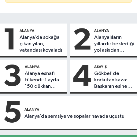
1
2
ALANYA
ALANYA
Alanya’da sokağa
Alanyalıların
çıkan yılan,
yıllardır beklediği
vatandaşı kovaladı
yol askıdan
döndü
3
4
ALANYA
ASAYIŞ
Alanya esnafı
Gökbel'de
tükendi: 1 ayda
korkutan kaza:
150 dükkan
Başkanın eşine
kapandı
motosiklet çarptı
5
ALANYA
Alanya’da şemsiye ve sopalar havada uçuştu