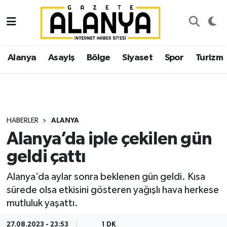
Alanya
İstanbul Nöbetçi Eczaneler
Alanya
Asayiş
Bölge
Siyaset
Spor
Turizm
Asayiş
İstanbul Hava Durumu
Bölge
İstanbul Trafik Yoğunluk Haritası
Siyaset
Süper Lig Puan Durumu ve Fikstür
HABERLER
ALANYA
Alanya’da iple çekilen gün
Spor
Tüm Manşetler
geldi çattı
Turizm
Son Dakika Haberleri
Alanya’da aylar sonra beklenen gün geldi. Kısa
sürede olsa etkisini gösteren yağışlı hava herkese
Ekonomi
Haber Arşivi
mutluluk yaşattı.
Gazipaşa
27.08.2023 - 23:53
1 DK