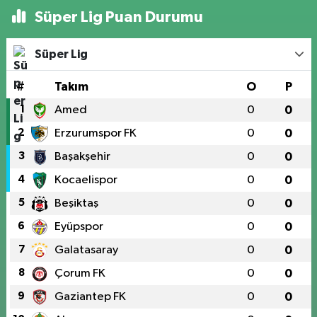
Süper Lig Puan Durumu
Süper Lig
#
Takım
O
P
1
Amed
0
0
2
Erzurumspor FK
0
0
3
Başakşehir
0
0
4
Kocaelispor
0
0
5
Beşiktaş
0
0
6
Eyüpspor
0
0
7
Galatasaray
0
0
8
Çorum FK
0
0
9
Gaziantep FK
0
0