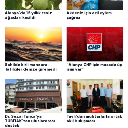
Alanya’da 15 yıllık ceviz
Akdeniz için acil eylem
ağaçları kesildi
çağrısı
Sahilde kirli manzara:
"Alanya CHP için masada üç
Tatilciler denize giremedi
isim var"
Dr. Sezai Tunca'ya
Tavlı’dan muhtarlarla ortak
TÜBİTAK'tan uluslararası
akıl buluşması
destek