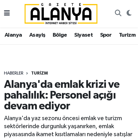
Alanya
İstanbul Nöbetçi Eczaneler
Alanya
Asayiş
Bölge
Siyaset
Spor
Turizm
Asayiş
İstanbul Hava Durumu
Bölge
İstanbul Trafik Yoğunluk Haritası
Siyaset
Süper Lig Puan Durumu ve Fikstür
HABERLER
TURIZM
Alanya'da emlak krizi ve
Spor
Tüm Manşetler
pahalılık: Personel açığı
Turizm
Son Dakika Haberleri
devam ediyor
Ekonomi
Haber Arşivi
Alanya'da yaz sezonu öncesi emlak ve turizm
sektörlerinde durgunluk yaşanırken, emlak
Gazipaşa
piyasasında ikamet kısıtlamaları nedeniyle satışlar