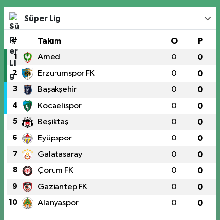
Süper Lig
#
Takım
O
P
1
Amed
0
0
2
Erzurumspor FK
0
0
3
Başakşehir
0
0
4
Kocaelispor
0
0
5
Beşiktaş
0
0
6
Eyüpspor
0
0
7
Galatasaray
0
0
8
Çorum FK
0
0
9
Gaziantep FK
0
0
10
Alanyaspor
0
0