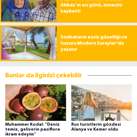
Akbaş’ın acı günü, annesini
kaybetti
Sonbaharın eşsiz güzelliği ve
huzuru Modern Saraylar’da
yaşanır
Bunlar da ilginizi çekebilir
Muhammer Kodal: "Deniz
Rus turistlerin gözdesi
temiz, geliverin pasiflora
Alanya ve Kemer oldu
ikram edeyim"