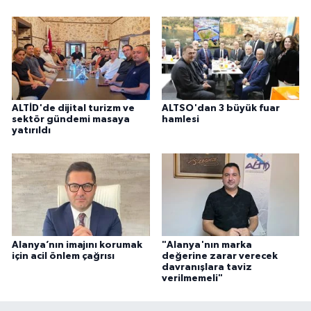
ALTİD'de dijital turizm ve
ALTSO'dan 3 büyük fuar
sektör gündemi masaya
hamlesi
yatırıldı
Alanya’nın imajını korumak
"Alanya'nın marka
için acil önlem çağrısı
değerine zarar verecek
davranışlara taviz
verilmemeli"