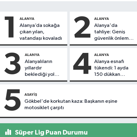
1
2
ALANYA
ALANYA
Alanya’da sokağa
Alanya'da
çıkan yılan,
tahliye: Geniş
vatandaşı kovaladı
güvenlik önlemi
alındı
3
4
ALANYA
ALANYA
Alanyalıların
Alanya esnafı
yıllardır
tükendi: 1 ayda
beklediği yol
150 dükkan
askıdan döndü
kapandı
5
ASAYIŞ
Gökbel'de korkutan kaza: Başkanın eşine
motosiklet çarptı
Süper Lig Puan Durumu