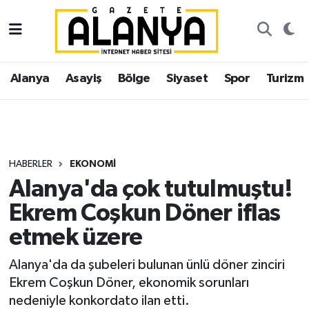
Alanya
İstanbul Nöbetçi Eczaneler
Alanya
Asayiş
Bölge
Siyaset
Spor
Turizm
Asayiş
İstanbul Hava Durumu
Bölge
İstanbul Trafik Yoğunluk Haritası
Siyaset
Süper Lig Puan Durumu ve Fikstür
HABERLER
EKONOMI
Alanya'da çok tutulmuştu!
Spor
Tüm Manşetler
Ekrem Coşkun Döner iflas
Turizm
Son Dakika Haberleri
etmek üzere
Ekonomi
Haber Arşivi
Alanya'da da şubeleri bulunan ünlü döner zinciri
Ekrem Coşkun Döner, ekonomik sorunları
Gazipaşa
nedeniyle konkordato ilan etti.