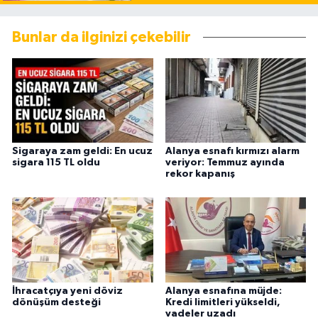
Bunlar da ilginizi çekebilir
Sigaraya zam geldi: En ucuz
Alanya esnafı kırmızı alarm
sigara 115 TL oldu
veriyor: Temmuz ayında
rekor kapanış
İhracatçıya yeni döviz
Alanya esnafına müjde:
dönüşüm desteği
Kredi limitleri yükseldi,
vadeler uzadı