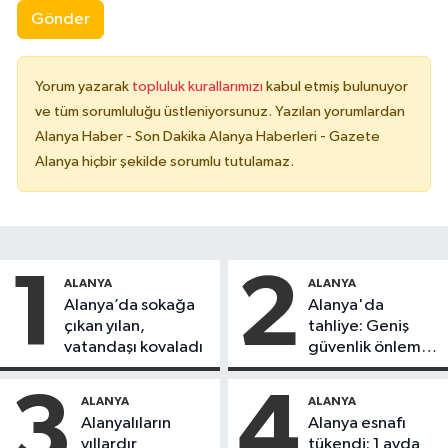
Gönder
Yorum yazarak
topluluk kurallarımızı
kabul etmiş bulunuyor
ve tüm sorumluluğu üstleniyorsunuz. Yazılan yorumlardan
Alanya Haber - Son Dakika Alanya Haberleri - Gazete
Alanya hiçbir şekilde sorumlu tutulamaz.
1
2
ALANYA
ALANYA
Alanya’da sokağa
Alanya'da
çıkan yılan,
tahliye: Geniş
vatandaşı kovaladı
güvenlik önlemi
alındı
3
4
ALANYA
ALANYA
Alanyalıların
Alanya esnafı
yıllardır
tükendi: 1 ayda