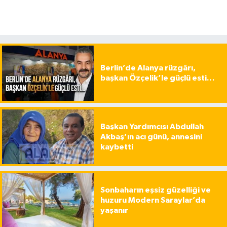
Berlin’de Alanya rüzgârı,
başkan Özçelik’le güçlü esti…
Başkan Yardımcısı Abdullah
Akbaş’ın acı günü, annesini
kaybetti
Sonbaharın eşsiz güzelliği ve
huzuru Modern Saraylar’da
yaşanır