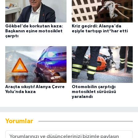
Gökbel'de korkutan kaza:
Kriz geçirdi: Alanya'da
Başkanın eşine motosiklet
eşiyle tartışıp int*har etti
çarptı
Araçta sıkıştı! Alanya Çevre
Otomobilin çarptığı
Yolu’nda kaza
motosiklet sürücüsü
yaralandı
Yorumlar