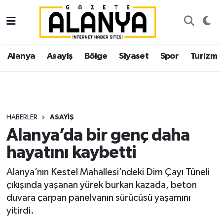
Alanya
İstanbul Nöbetçi Eczaneler
Alanya
Asayiş
Bölge
Siyaset
Spor
Turizm
Asayiş
İstanbul Hava Durumu
Bölge
İstanbul Trafik Yoğunluk Haritası
Siyaset
Süper Lig Puan Durumu ve Fikstür
HABERLER
ASAYIŞ
Alanya’da bir genç daha
Spor
Tüm Manşetler
hayatını kaybetti
Turizm
Son Dakika Haberleri
Alanya’nın Kestel Mahallesi’ndeki Dim Çayı Tüneli
çıkışında yaşanan yürek burkan kazada, beton
Ekonomi
Haber Arşivi
duvara çarpan panelvanın sürücüsü yaşamını
yitirdi.
Gazipaşa