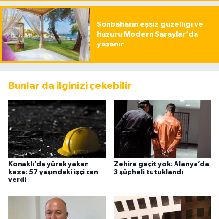
Sonbaharın eşsiz güzelliği ve
huzuru Modern Saraylar’da
yaşanır
Bunlar da ilginizi çekebilir
Konaklı’da yürek yakan
Zehire geçit yok: Alanya’da
kaza: 57 yaşındaki işçi can
3 şüpheli tutuklandı
verdi