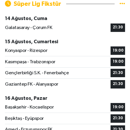
Süper Lig Fikstür
14 Ağustos, Cuma
Galatasaray - Çorum FK
21:30
15 Ağustos, Cumartesi
Konyaspor - Rizespor
19:00
Kasımpaşa - Trabzonspor
19:00
Gençlerbirliği S.K. - Fenerbahçe
21:30
Gaziantep FK - Alanyaspor
21:30
16 Ağustos, Pazar
Başakşehir - Kocaelispor
19:00
Beşiktaş - Eyüpspor
21:30
Amed - Erzurumspor FK
21:30