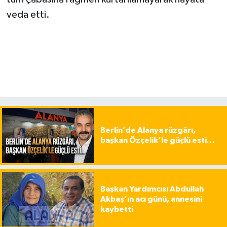
veda etti.
Berlin’de Alanya rüzgârı,
başkan Özçelik’le güçlü esti…
Başkan Yardımcısı Abdullah
Akbaş’ın acı günü, annesini
kaybetti