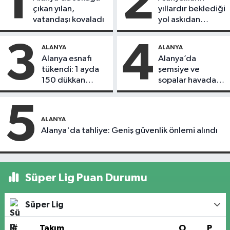
1
2
çıkan yılan,
yıllardır beklediği
vatandaşı kovaladı
yol askıdan
döndü
3
4
ALANYA
ALANYA
Alanya esnafı
Alanya’da
tükendi: 1 ayda
şemsiye ve
150 dükkan
sopalar havada
kapandı
uçuştu
5
ALANYA
Alanya'da tahliye: Geniş güvenlik önlemi alındı
Süper Lig Puan Durumu
Süper Lig
#
Takım
O
P