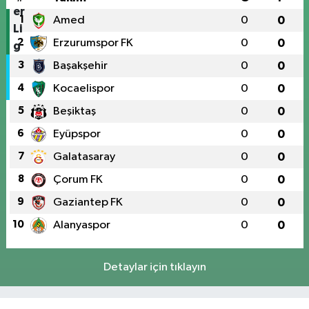
1
Amed
0
0
2
Erzurumspor FK
0
0
3
Başakşehir
0
0
4
Kocaelispor
0
0
5
Beşiktaş
0
0
6
Eyüpspor
0
0
7
Galatasaray
0
0
8
Çorum FK
0
0
9
Gaziantep FK
0
0
10
Alanyaspor
0
0
Detaylar için tıklayın