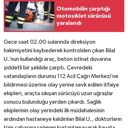
Otomobilin çarptığı
motosiklet sürücüsü
yaralandı
Gece saat 02.00 sularında direksiyon
hakimiyetini kaybederek kontrolden çıkan Bilal
U.’nun kullandığı araç, beton istinat duvarına
şiddetli bir şekilde çarptı. Çevredeki
vatandaşların durumu 112 Acil Çağrı Merkezi’ne
bildirmesi üzerine olay yerine sevk edilen itfaiye
ekipleri, araçta sıkışan sürücüyü uzun uğraşlar
sonucu bulunduğu yerden çıkardı. Sağlık
ekiplerinin olay yerindeki ilk müdahalesinin
ardından hastaneye kaldırılan Bilal U., doktorların
tüm çabasına rağmen kurtarılamayarak hayata