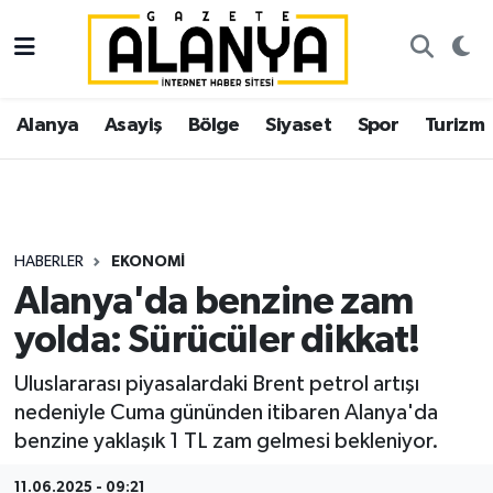
Alanya
İstanbul Nöbetçi Eczaneler
Alanya
Asayiş
Bölge
Siyaset
Spor
Turizm
Asayiş
İstanbul Hava Durumu
Bölge
İstanbul Trafik Yoğunluk Haritası
Siyaset
Süper Lig Puan Durumu ve Fikstür
HABERLER
EKONOMI
Alanya'da benzine zam
Spor
Tüm Manşetler
yolda: Sürücüler dikkat!
Turizm
Son Dakika Haberleri
Uluslararası piyasalardaki Brent petrol artışı
nedeniyle Cuma gününden itibaren Alanya'da
Ekonomi
Haber Arşivi
benzine yaklaşık 1 TL zam gelmesi bekleniyor.
Gazipaşa
11.06.2025 - 09:21