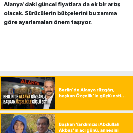
Alanya'daki güncel fiyatlara da ek bir artış
olacak. Sürücülerin bütçelerini bu zamma
göre ayarlamaları önem taşıyor.
Berlin’de Alanya rüzgârı,
başkan Özçelik’le güçlü esti…
Başkan Yardımcısı Abdullah
Akbaş’ın acı günü, annesini