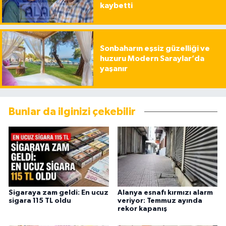
kaybetti
Sonbaharın eşsiz güzelliği ve
huzuru Modern Saraylar’da
yaşanır
Bunlar da ilginizi çekebilir
Sigaraya zam geldi: En ucuz
Alanya esnafı kırmızı alarm
sigara 115 TL oldu
veriyor: Temmuz ayında
rekor kapanış