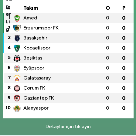
#
Takım
O
P
1
Amed
0
0
2
Erzurumspor FK
0
0
3
Başakşehir
0
0
4
Kocaelispor
0
0
5
Beşiktaş
0
0
6
Eyüpspor
0
0
7
Galatasaray
0
0
8
Çorum FK
0
0
9
Gaziantep FK
0
0
10
Alanyaspor
0
0
Detaylar için tıklayın