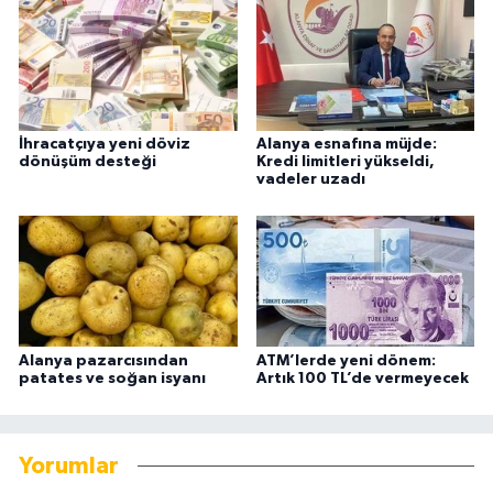
İhracatçıya yeni döviz
Alanya esnafına müjde:
dönüşüm desteği
Kredi limitleri yükseldi,
vadeler uzadı
Alanya pazarcısından
ATM’lerde yeni dönem:
patates ve soğan isyanı
Artık 100 TL’de vermeyecek
Yorumlar