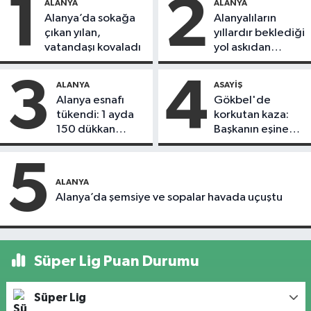
1
2
ALANYA
ALANYA
Alanya’da sokağa
Alanyalıların
çıkan yılan,
yıllardır beklediği
vatandaşı kovaladı
yol askıdan
döndü
3
4
ALANYA
ASAYIŞ
Alanya esnafı
Gökbel'de
tükendi: 1 ayda
korkutan kaza:
150 dükkan
Başkanın eşine
kapandı
motosiklet çarptı
5
ALANYA
Alanya’da şemsiye ve sopalar havada uçuştu
Süper Lig Puan Durumu
Süper Lig