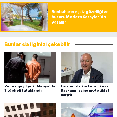
Sonbaharın eşsiz güzelliği ve
huzuru Modern Saraylar’da
yaşanır
Bunlar da ilginizi çekebilir
Zehire geçit yok: Alanya’da
Gökbel'de korkutan kaza:
3 şüpheli tutuklandı
Başkanın eşine motosiklet
çarptı