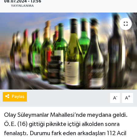
08.07.2024 - 13:56
YAYINLANMA
Paylaş
-
+
A
A
Olay Süleymanlar Mahallesi’nde meydana geldi.
Ö.E. (16) gittiği piknikte içtiği alkolden sonra
fenalaştı. Durumu fark eden arkadaşları 112 Acil