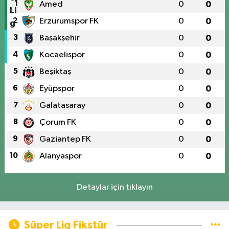
1
Amed
0
0
2
Erzurumspor FK
0
0
3
Başakşehir
0
0
4
Kocaelispor
0
0
5
Beşiktaş
0
0
6
Eyüpspor
0
0
7
Galatasaray
0
0
8
Çorum FK
0
0
9
Gaziantep FK
0
0
10
Alanyaspor
0
0
Detaylar için tıklayın
Süper Lig Fikstür