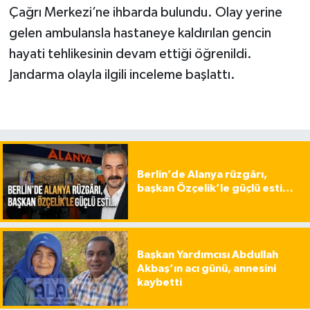
Çağrı Merkezi’ne ihbarda bulundu. Olay yerine
gelen ambulansla hastaneye kaldırılan gencin
hayati tehlikesinin devam ettiği öğrenildi.
Jandarma olayla ilgili inceleme başlattı.
Berlin’de Alanya rüzgârı,
başkan Özçelik’le güçlü esti…
Başkan Yardımcısı Abdullah
Akbaş’ın acı günü, annesini
kaybetti