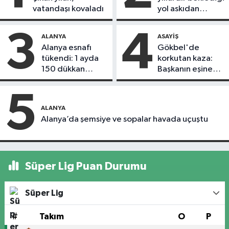
vatandaşı kovaladı
yol askıdan
döndü
3
4
ALANYA
ASAYIŞ
Alanya esnafı
Gökbel'de
tükendi: 1 ayda
korkutan kaza:
150 dükkan
Başkanın eşine
kapandı
motosiklet çarptı
5
ALANYA
Alanya’da şemsiye ve sopalar havada uçuştu
Süper Lig Puan Durumu
Süper Lig
#
Takım
O
P