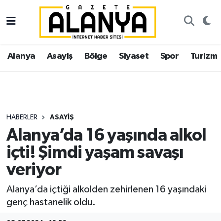
Alanya
İstanbul Nöbetçi Eczaneler
Alanya
Asayiş
Bölge
Siyaset
Spor
Turizm
Asayiş
İstanbul Hava Durumu
Bölge
İstanbul Trafik Yoğunluk Haritası
Siyaset
Süper Lig Puan Durumu ve Fikstür
HABERLER
ASAYIŞ
Alanya’da 16 yaşında alkol
Spor
Tüm Manşetler
içti! Şimdi yaşam savaşı
Turizm
Son Dakika Haberleri
veriyor
Ekonomi
Haber Arşivi
Alanya’da içtiği alkolden zehirlenen 16 yaşındaki
genç hastanelik oldu.
Gazipaşa