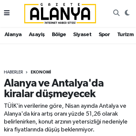
Alanya
İstanbul Nöbetçi Eczaneler
Alanya
Asayiş
Bölge
Siyaset
Spor
Turizm
Asayiş
İstanbul Hava Durumu
Bölge
İstanbul Trafik Yoğunluk Haritası
Siyaset
Süper Lig Puan Durumu ve Fikstür
HABERLER
EKONOMI
Alanya ve Antalya'da
Spor
Tüm Manşetler
kiralar düşmeyecek
Turizm
Son Dakika Haberleri
TÜİK'in verilerine göre, Nisan ayında Antalya ve
Alanya'da kira artış oranı yüzde 51,26 olarak
Ekonomi
Haber Arşivi
belirlenirken, konut arzının yetersizliği nedeniyle
kira fiyatlarında düşüş beklenmiyor.
Gazipaşa