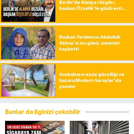
Berlin’de Alanya rüzgârı,
başkan Özçelik’le güçlü esti…
Başkan Yardımcısı Abdullah
Akbaş’ın acı günü, annesini
kaybetti
Sonbaharın eşsiz güzelliği ve
huzuru Modern Saraylar’da
yaşanır
Bunlar da ilginizi çekebilir