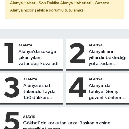
Alanya Haber - Son Dakika Alanya Haberleri - Gazete
Alanya hiçbir şekilde sorumlu tutulamaz.
1
2
ALANYA
ALANYA
Alanya’da sokağa
Alanyalıların
çıkan yılan,
yıllardır beklediği
vatandaşı kovaladı
yol askıdan
döndü
3
4
ALANYA
ALANYA
Alanya esnafı
Alanya'da
tükendi: 1 ayda
tahliye: Geniş
150 dükkan
güvenlik önlemi
kapandı
alındı
5
ASAYIŞ
Gökbel'de korkutan kaza: Başkanın eşine