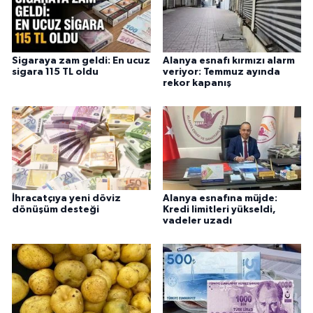
Sigaraya zam geldi: En ucuz
Alanya esnafı kırmızı alarm
sigara 115 TL oldu
veriyor: Temmuz ayında
rekor kapanış
İhracatçıya yeni döviz
Alanya esnafına müjde:
dönüşüm desteği
Kredi limitleri yükseldi,
vadeler uzadı