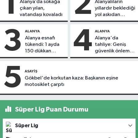
1
2
Alanya’da sokağa
Alanyalıların
çıkan yılan,
yıllardır beklediği
vatandaşı kovaladı
yol askıdan
döndü
3
4
ALANYA
ALANYA
Alanya esnafı
Alanya'da
tükendi: 1 ayda
tahliye: Geniş
150 dükkan
güvenlik önlemi
kapandı
alındı
5
ASAYIŞ
Gökbel'de korkutan kaza: Başkanın eşine
motosiklet çarptı
Süper Lig Puan Durumu
Süper Lig