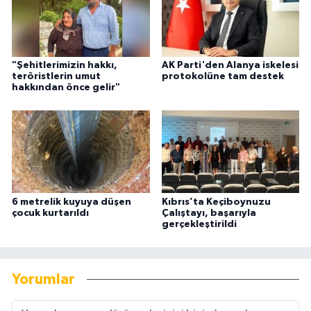
"Şehitlerimizin hakkı,
AK Parti'den Alanya iskelesi
teröristlerin umut
protokolüne tam destek
hakkından önce gelir"
6 metrelik kuyuya düşen
Kıbrıs’ta Keçiboynuzu
çocuk kurtarıldı
Çalıştayı, başarıyla
gerçekleştirildi
Yorumlar