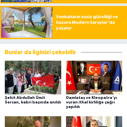
Sonbaharın eşsiz güzelliği ve
huzuru Modern Saraylar’da
yaşanır
Bunlar da ilginizi çekebilir
Şehit Abdullah Ümit
Damlataş ve Kleopatra'yı
Sercan, kabri başında anıldı
vuran ithal kirliliğe çağrı
yapıldı