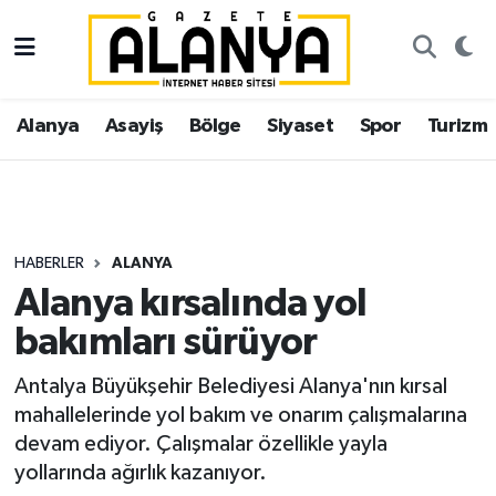
Alanya
İstanbul Nöbetçi Eczaneler
Alanya
Asayiş
Bölge
Siyaset
Spor
Turizm
Asayiş
İstanbul Hava Durumu
Bölge
İstanbul Trafik Yoğunluk Haritası
Siyaset
Süper Lig Puan Durumu ve Fikstür
HABERLER
ALANYA
Alanya kırsalında yol
Spor
Tüm Manşetler
bakımları sürüyor
Turizm
Son Dakika Haberleri
Antalya Büyükşehir Belediyesi Alanya'nın kırsal
mahallelerinde yol bakım ve onarım çalışmalarına
Ekonomi
Haber Arşivi
devam ediyor. Çalışmalar özellikle yayla
yollarında ağırlık kazanıyor.
Gazipaşa