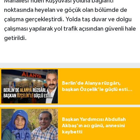
Mahallesi'nden Kuşyuvası yoluna bağlantı
noktasında heyelan ve göçük olan bölümde de
çalışma gerçekleştirdi. Yolda taş duvar ve dolgu
çalışması yapılarak yol trafik açısından güvenli hale
getirildi.
Berlin’de Alanya rüzgârı,
başkan Özçelik’le güçlü esti…
Başkan Yardımcısı Abdullah
Akbaş’ın acı günü, annesini
kaybetti