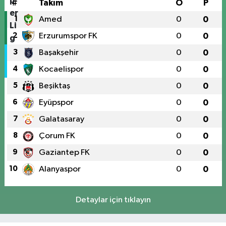
#
Takım
O
P
1
Amed
0
0
2
Erzurumspor FK
0
0
3
Başakşehir
0
0
4
Kocaelispor
0
0
5
Beşiktaş
0
0
6
Eyüpspor
0
0
7
Galatasaray
0
0
8
Çorum FK
0
0
9
Gaziantep FK
0
0
10
Alanyaspor
0
0
Detaylar için tıklayın