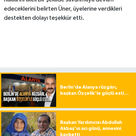
edeceklerini belirten Üner, üyelerine verdikleri
destekten dolayı teşekkür etti.
Berlin’de Alanya rüzgârı,
başkan Özçelik’le güçlü esti…
Başkan Yardımcısı Abdullah
Akbaş’ın acı günü, annesini
kaybetti