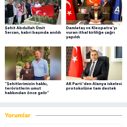
Şehit Abdullah Ümit
Damlataş ve Kleopatra'yı
Sercan, kabri başında anıldı
vuran ithal kirliliğe çağrı
yapıldı
"Şehitlerimizin hakkı,
AK Parti'den Alanya iskelesi
teröristlerin umut
protokolüne tam destek
hakkından önce gelir"
Yorumlar