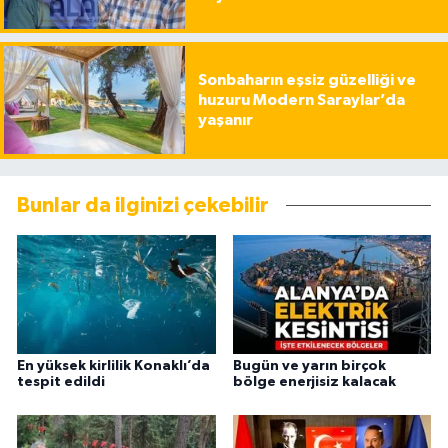
Sonbaharın eşsiz güzelliği ve
huzuru Modern Saraylar’da
yaşanır
Bunlar da ilginizi çekebilir
En yüksek kirlilik Konaklı’da
Bugün ve yarın birçok
tespit edildi
bölge enerjisiz kalacak