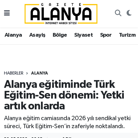
Alanya
İstanbul Nöbetçi Eczaneler
Alanya
Asayiş
Bölge
Siyaset
Spor
Turizm
Asayiş
İstanbul Hava Durumu
Bölge
İstanbul Trafik Yoğunluk Haritası
Siyaset
Süper Lig Puan Durumu ve Fikstür
HABERLER
ALANYA
Alanya eğitiminde Türk
Spor
Tüm Manşetler
Eğitim-Sen dönemi: Yetki
Turizm
Son Dakika Haberleri
artık onlarda
Ekonomi
Haber Arşivi
Alanya eğitim camiasında 2026 yılı sendikal yetki
süreci, Türk Eğitim-Sen’in zaferiyle noktalandı.
Gazipaşa