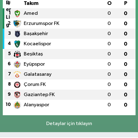
#
Takım
O
P
1
Amed
0
0
2
Erzurumspor FK
0
0
3
Başakşehir
0
0
4
Kocaelispor
0
0
5
Beşiktaş
0
0
6
Eyüpspor
0
0
7
Galatasaray
0
0
8
Çorum FK
0
0
9
Gaziantep FK
0
0
10
Alanyaspor
0
0
Detaylar için tıklayın