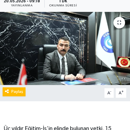
20.05.2026 - 09:18
1 DK
YAYINLANMA
OKUNMA SÜRESI
Paylaş
-
+
A
A
Üç yıldır Eğitim-İş’in elinde bulunan yetki, 15