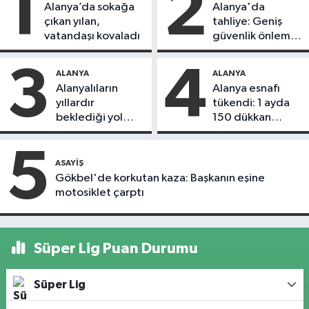
1
2
Alanya’da sokağa
Alanya'da
çıkan yılan,
tahliye: Geniş
vatandaşı kovaladı
güvenlik önlemi
alındı
3
4
ALANYA
ALANYA
Alanyalıların
Alanya esnafı
yıllardır
tükendi: 1 ayda
beklediği yol
150 dükkan
askıdan döndü
kapandı
5
ASAYIŞ
Gökbel'de korkutan kaza: Başkanın eşine
motosiklet çarptı
Süper Lig Puan Durumu
Süper Lig