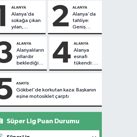
1
2
ALANYA
ALANYA
Alanya’da
Alanya'da
sokağa çıkan
tahliye:
yılan,
Geniş
vatandaşı
güvenlik
kovaladı
önlemi
3
4
ALANYA
ALANYA
alındı
Alanyalıların
Alanya
yıllardır
esnafı
beklediği
tükendi: 1
yol askıdan
ayda 150
döndü
dükkan
5
kapandı
ASAYIŞ
Gökbel'de korkutan kaza: Başkanın
eşine motosiklet çarptı
Süper Lig Puan Durumu