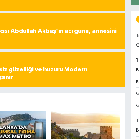
ısı Abdullah Akbaş’ın acı günü, annesini
1
G
1
iz güzelliği ve huzuru Modern
K
şanır
K
G
G
1
B