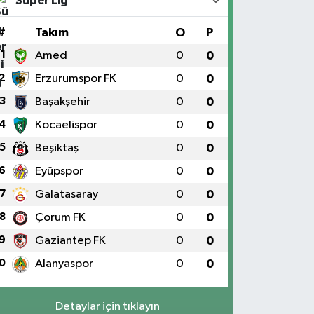
Süper Lig
#
Takım
O
P
1
Amed
0
0
2
Erzurumspor FK
0
0
3
Başakşehir
0
0
4
Kocaelispor
0
0
5
Beşiktaş
0
0
6
Eyüpspor
0
0
7
Galatasaray
0
0
8
Çorum FK
0
0
9
Gaziantep FK
0
0
0
Alanyaspor
0
0
Detaylar için tıklayın