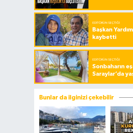
EDITÖRÜN SEÇTIĞI
Başkan Yardımc
kaybetti
EDITÖRÜN SEÇTIĞI
Sonbaharın eşs
Saraylar’da ya
Bunlar da ilginizi çekebilir