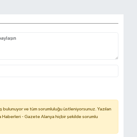
ş bulunuyor ve tüm sorumluluğu üstleniyorsunuz. Yazılan
 Haberleri - Gazete Alanya hiçbir şekilde sorumlu