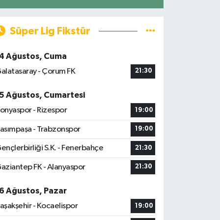
Süper Lig Fikstür
4 Ağustos, Cuma
alatasaray - Çorum FK
21:30
5 Ağustos, Cumartesi
onyaspor - Rizespor
19:00
asımpaşa - Trabzonspor
19:00
ençlerbirliği S.K. - Fenerbahçe
21:30
aziantep FK - Alanyaspor
21:30
6 Ağustos, Pazar
aşakşehir - Kocaelispor
19:00