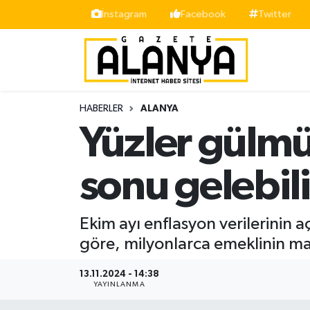
İnstagram
Facebook
Twitter
Alanya
İstanbul Nöbetçi Eczaneler
Asayiş
İstanbul Hava Durumu
HABERLER
ALANYA
Bölge
İstanbul Trafik Yoğunluk Haritası
Yüzler gülmü
Siyaset
Süper Lig Puan Durumu ve Fikstür
sonu gelebili
Spor
Tüm Manşetler
Ekim ayı enflasyon verilerinin 
Turizm
Son Dakika Haberleri
göre, milyonlarca emeklinin maaş
Ekonomi
Haber Arşivi
13.11.2024 - 14:38
YAYINLANMA
Gazipaşa