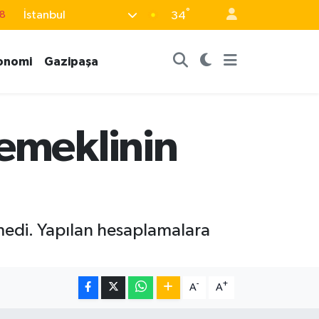
°
İstanbul
18
34
8
onomi
Gazipaşa
2
8
3
 emeklinin
4
lmedi. Yapılan hesaplamalara
-
+
A
A