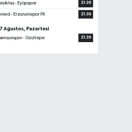
eşiktaş - Eyüpspor
21:30
med - Erzurumspor FK
21:30
7 Ağustos, Pazartesi
amsunspor - Göztepe
21:30