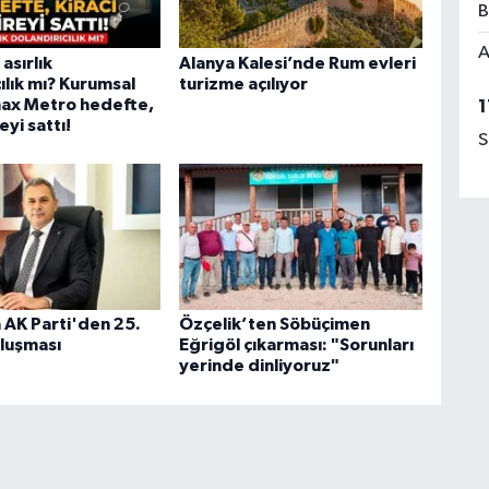
B
A
asırlık
Alanya Kalesi’nde Rum evleri
ılık mı? Kurumsal
turizme açılıyor
ax Metro hedefte,
1
eyi sattı!
S
 AK Parti'den 25.
Özçelik’ten Söbüçimen
uluşması
Eğrigöl çıkarması: "Sorunları
yerinde dinliyoruz"