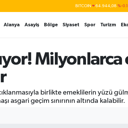
BITCOIN
64.944,08
%-0.
DOLAR
47,7436
%0.1
Alanya
Asayiş
Bölge
Siyaset
Spor
Turizm
Ek
EURO
55,2510
%0.3
STERLİN
64,4811
%0.3
GRAM ALTIN
6660.55
%0.0
yor! Milyonlarca
BİST100
13.779
%-1
r
açıklanmasıyla birlikte emeklilerin yüzü gü
ı asgari geçim sınırının altında kalabilir.