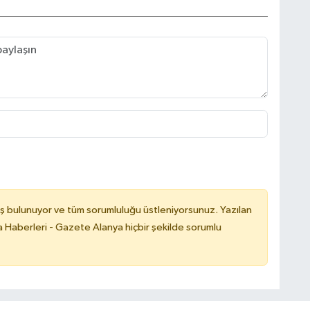
ş bulunuyor ve tüm sorumluluğu üstleniyorsunuz. Yazılan
 Haberleri - Gazete Alanya hiçbir şekilde sorumlu