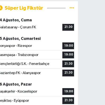
Süper Lig Fikstür
4 Ağustos, Cuma
alatasaray - Çorum FK
21:30
5 Ağustos, Cumartesi
onyaspor - Rizespor
19:00
asımpaşa - Trabzonspor
19:00
ençlerbirliği S.K. - Fenerbahçe
21:30
aziantep FK - Alanyaspor
21:30
6 Ağustos, Pazar
aşakşehir - Kocaelispor
19:00
eşiktaş - Eyüpspor
21:30