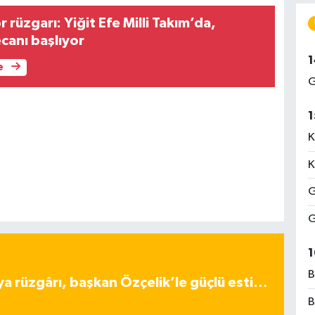
 rüzgarı: Yiğit Efe Milli Takım’da,
canı başlıyor
1
e
G
1
K
K
G
G
1
B
ya rüzgârı, başkan Özçelik’le güçlü esti…
B