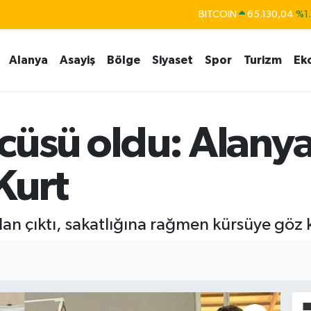
BITCOIN
65.130,04
%1
DOLAR
47,7106
%0.
Alanya
Asayiş
Bölge
Siyaset
Spor
Turizm
Ek
EURO
55,1652
%0.
STERLİN
64,4046
%0.
GRAM ALTIN
6618.49
%2.
cüsü oldu: Alany
BİST100
13.773
%-
Kurt
n çıktı, sakatlığına rağmen kürsüye göz k