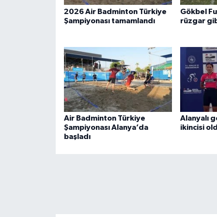
2026 Air Badminton Türkiye
Gökbel Fu
Şampiyonası tamamlandı
rüzgar gib
Air Badminton Türkiye
Alanyalı g
Şampiyonası Alanya’da
ikincisi ol
başladı