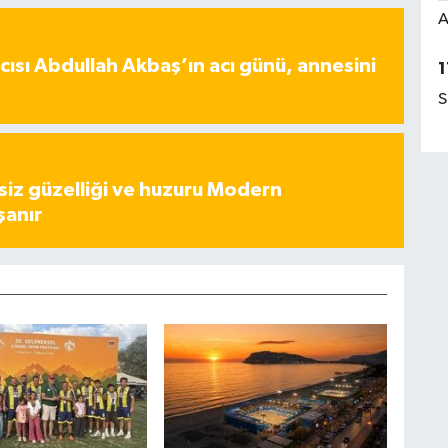
A
ısı Abdullah Akbaş’ın acı günü, annesini
1
S
iz güzelliği ve huzuru Modern
şanır