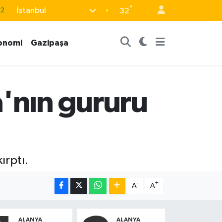
.2
°
İstanbul
32
17
onomi
Gazipaşa
27
35
12
a'nın gururu
19
ırptı.
-
+
A
A
ALANYA
ALANYA