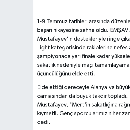
1-9 Temmuz tarihleri arasında düzenl
başarı hikayesine sahne oldu. EMŞAV Al
Mustafayev’in destekleriyle ringe çık
Light kategorisinde rakiplerine nefes a
şampiyonada yarı finale kadar yüksele
sakatlık nedeniyle maçı tamamlayamas
üçüncülüğünü elde etti.
Elde ettiği dereceyle Alanya'ya büyü
camiasından da büyük takdir topladı. 
Mustafayev, "Mert'in sakatlığına rağ
kıymetli. Genç sporcularımızın her z
dedi.