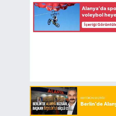
Alanya’da spor
voleybol heye
İçeriği Görüntül
EDITÖRÜN SEÇTIĞI
Berlin’de Alan