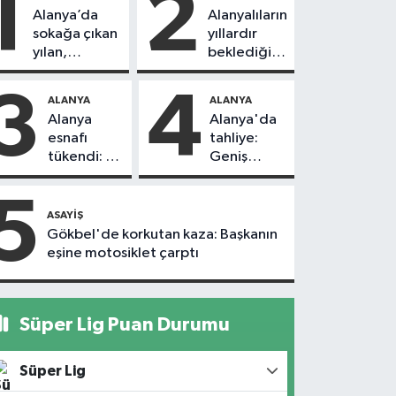
1
2
Alanya’da
Alanyalıların
sokağa çıkan
yıllardır
yılan,
beklediği
vatandaşı
yol askıdan
kovaladı
döndü
3
4
ALANYA
ALANYA
Alanya
Alanya'da
esnafı
tahliye:
tükendi: 1
Geniş
ayda 150
güvenlik
dükkan
önlemi
5
kapandı
alındı
ASAYIŞ
Gökbel'de korkutan kaza: Başkanın
eşine motosiklet çarptı
Süper Lig Puan Durumu
Süper Lig