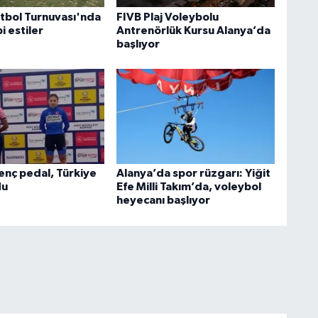
tbol Turnuvası'nda
FIVB Plaj Voleybolu
i estiler
Antrenörlük Kursu Alanya’da
başlıyor
enç pedal, Türkiye
Alanya’da spor rüzgarı: Yiğit
du
Efe Milli Takım’da, voleybol
heyecanı başlıyor