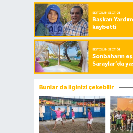
EDITÖRÜN SEÇTIĞI
Başkan Yardımc
kaybetti
EDITÖRÜN SEÇTIĞI
Sonbaharın eşs
Saraylar’da ya
Bunlar da ilginizi çekebilir