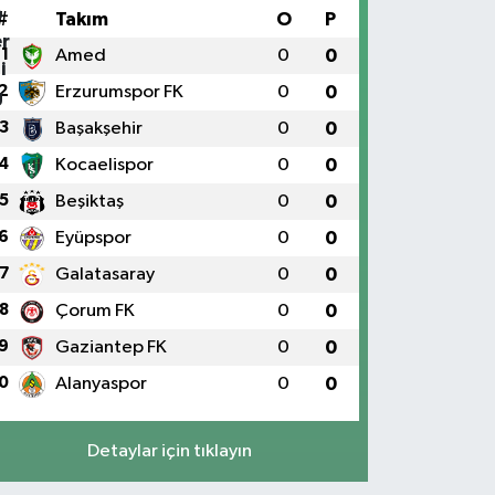
#
Takım
O
P
1
Amed
0
0
2
Erzurumspor FK
0
0
3
Başakşehir
0
0
4
Kocaelispor
0
0
5
Beşiktaş
0
0
6
Eyüpspor
0
0
7
Galatasaray
0
0
8
Çorum FK
0
0
9
Gaziantep FK
0
0
0
Alanyaspor
0
0
Detaylar için tıklayın