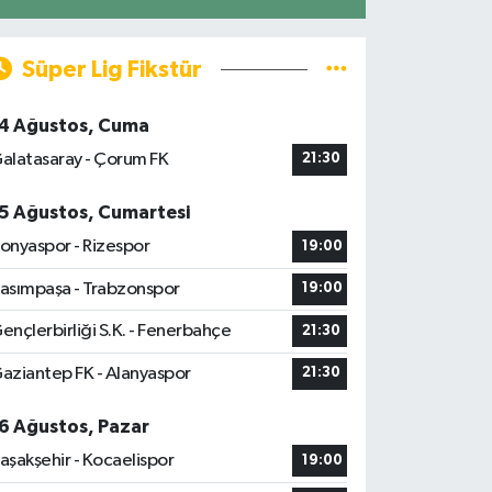
Süper Lig Fikstür
4 Ağustos, Cuma
alatasaray - Çorum FK
21:30
5 Ağustos, Cumartesi
onyaspor - Rizespor
19:00
asımpaşa - Trabzonspor
19:00
ençlerbirliği S.K. - Fenerbahçe
21:30
aziantep FK - Alanyaspor
21:30
6 Ağustos, Pazar
aşakşehir - Kocaelispor
19:00