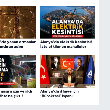
'de yanan ormanlar
Alanya’da elektrik kesintisi!
landıran adım
İşte etkilenen mahalleler
mısıra izin verildi
Alanya’da itfaiye için
hta ne çıktı?
‘Bürokrasi’ isyanı