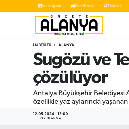
İnstagram
Facebook
Twitter
Alanya
İstanbul Nöbetçi Eczaneler
Asayiş
İstanbul Hava Durumu
HABERLER
ALANYA
Bölge
İstanbul Trafik Yoğunluk Haritası
Sugözü ve T
Siyaset
Süper Lig Puan Durumu ve Fikstür
çözülüyor
Spor
Tüm Manşetler
Antalya Büyükşehir Belediyesi
Turizm
Son Dakika Haberleri
özellikle yaz aylarında yaşanan
Ekonomi
Haber Arşivi
12.05.2024 - 13:00
YAYINLANMA
Gazipaşa