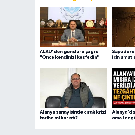
ALKÜ'den gençlere çağrı:
Sapadere
"Önce kendinizi keşfedin"
için umut
Alanya sanayisinde çırak krizi
Alanya’da 
tarihe mi karıştı?
ama tezgâ