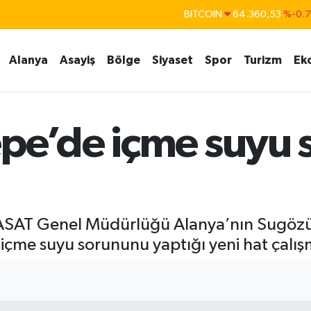
BITCOIN
64.360,53
%-0.
DOLAR
47,7069
%0.
EURO
55,0265
%0.
Alanya
Asayiş
Bölge
Siyaset
Spor
Turizm
Ek
STERLİN
64,1897
%0.
GRAM ALTIN
6574.81
%1.
epe’de içme suyu 
BİST100
13.887
%6
 ASAT Genel Müdürlüğü Alanya’nın Sugözü
 içme suyu sorununu yaptığı yeni hat çalış