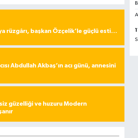
B
A
1
ya rüzgârı, başkan Özçelik’le güçlü esti…
S
ısı Abdullah Akbaş’ın acı günü, annesini
iz güzelliği ve huzuru Modern
şanır