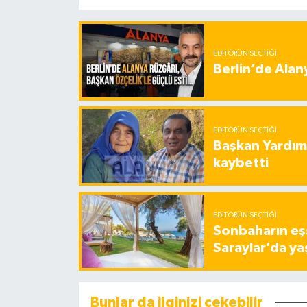
EDITÖRÜN SEÇTIĞI
Berlin’de Alan
EDITÖRÜN SEÇTIĞI
Başkan Yardımc
kaybetti
EDITÖRÜN SEÇTIĞI
Sonbaharın eşs
Saraylar’da ya
Bunlar da ilginizi çekebilir