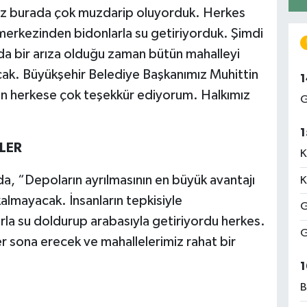
 biz burada çok muzdarip oluyorduk. Herkes
merkezinden bidonlarla su getiriyorduk. Şimdi
da bir arıza olduğu zaman bütün mahalleyi
cak. Büyükşehir Belediye Başkanımız Muhittin
1
 herkese çok teşekkür ediyorum. Halkımız
G
1
İLER
K
, “Depoların ayrılmasının en büyük avantajı
K
almayacak. İnsanların tepkisiyle
G
la su doldurup arabasıyla getiriyordu herkes.
G
er sona erecek ve mahallelerimiz rahat bir
1
B