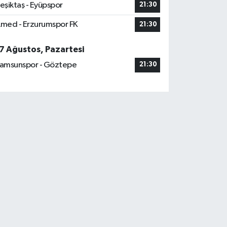
eşiktaş - Eyüpspor
21:30
med - Erzurumspor FK
21:30
7 Ağustos, Pazartesi
amsunspor - Göztepe
21:30