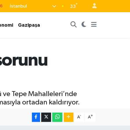
76
°
İstanbul
33
17
01
onomi
Gazipaşa
02
44
sorunu
4
 ve Tepe Mahalleleri’nde
masıyla ortadan kaldırıyor.
-
+
A
A