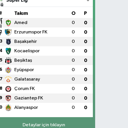
Süper Lig
#
Takım
O
P
1
Amed
0
0
2
Erzurumspor FK
0
0
3
Başakşehir
0
0
4
Kocaelispor
0
0
5
Beşiktaş
0
0
6
Eyüpspor
0
0
7
Galatasaray
0
0
8
Çorum FK
0
0
9
Gaziantep FK
0
0
0
Alanyaspor
0
0
Detaylar için tıklayın