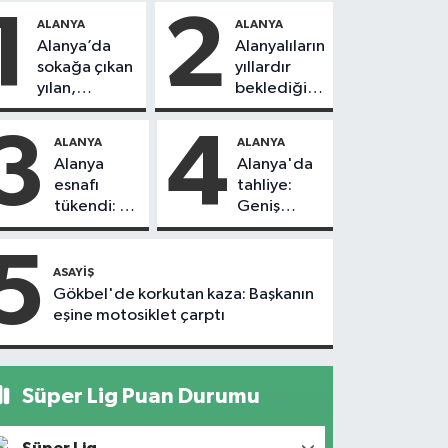
1
2
ALANYA
ALANYA
Alanya’da
Alanyalıların
sokağa çıkan
yıllardır
yılan,
beklediği
vatandaşı
yol askıdan
kovaladı
döndü
3
4
ALANYA
ALANYA
Alanya
Alanya'da
esnafı
tahliye:
tükendi: 1
Geniş
ayda 150
güvenlik
dükkan
önlemi
5
kapandı
alındı
ASAYIŞ
Gökbel'de korkutan kaza: Başkanın
eşine motosiklet çarptı
Süper Lig Puan Durumu