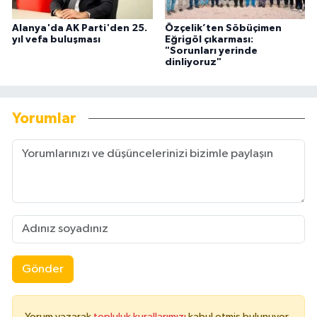
Alanya'da AK Parti'den 25.
Özçelik’ten Söbüçimen
yıl vefa buluşması
Eğrigöl çıkarması:
"Sorunları yerinde
dinliyoruz"
Yorumlar
Gönder
Yorum yazarak
topluluk kurallarımızı
kabul etmiş bulunuyor