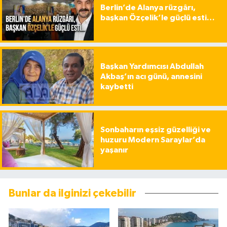
Berlin’de Alanya rüzgârı,
başkan Özçelik’le güçlü esti…
Başkan Yardımcısı Abdullah
Akbaş’ın acı günü, annesini
kaybetti
Sonbaharın eşsiz güzelliği ve
huzuru Modern Saraylar’da
yaşanır
Bunlar da ilginizi çekebilir