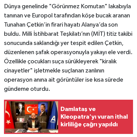
Dünya genelinde "Görünmez Komutan" lakabıyla
tanınan ve Europol tarafından köşe bucak aranan
Tunahan Çetkin’in firari hayatı Alanya’da son
buldu. Milli İstihbarat Teşkilatı’nın (MİT) titiz takibi
sonucunda saklandığı yer tespit edilen Çetkin,
düzenlenen şafak operasyonuyla yakayı ele verdi.
Özellikle çocukları suça sürükleyerek "kiralık
cinayetler" işletmekle suçlanan zanlının
operasyon anına ait görüntüler ise kısa sürede
gündeme oturdu.
Damlataş ve
Kleopatra'yı vuran ithal
kirliliğe çağrı yapıldı