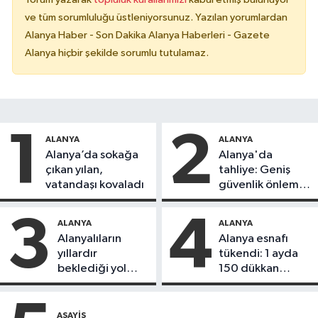
ve tüm sorumluluğu üstleniyorsunuz. Yazılan yorumlardan
Alanya Haber - Son Dakika Alanya Haberleri - Gazete
Alanya hiçbir şekilde sorumlu tutulamaz.
1
2
ALANYA
ALANYA
Alanya’da sokağa
Alanya'da
çıkan yılan,
tahliye: Geniş
vatandaşı kovaladı
güvenlik önlemi
alındı
3
4
ALANYA
ALANYA
Alanyalıların
Alanya esnafı
yıllardır
tükendi: 1 ayda
beklediği yol
150 dükkan
askıdan döndü
kapandı
ASAYIŞ