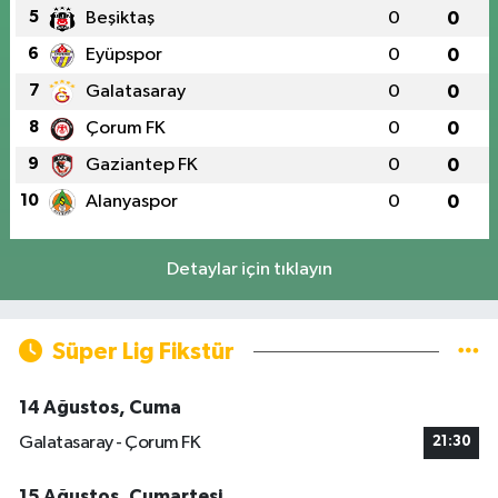
5
Beşiktaş
0
0
6
Eyüpspor
0
0
7
Galatasaray
0
0
8
Çorum FK
0
0
9
Gaziantep FK
0
0
10
Alanyaspor
0
0
Detaylar için tıklayın
Süper Lig Fikstür
14 Ağustos, Cuma
Galatasaray - Çorum FK
21:30
15 Ağustos, Cumartesi