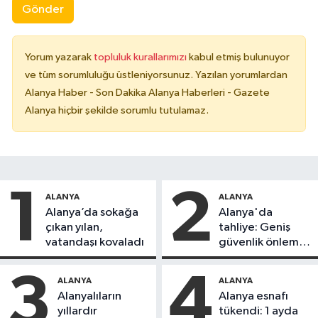
Gönder
Yorum yazarak
topluluk kurallarımızı
kabul etmiş bulunuyor
ve tüm sorumluluğu üstleniyorsunuz. Yazılan yorumlardan
Alanya Haber - Son Dakika Alanya Haberleri - Gazete
Alanya hiçbir şekilde sorumlu tutulamaz.
1
2
ALANYA
ALANYA
Alanya’da sokağa
Alanya'da
çıkan yılan,
tahliye: Geniş
vatandaşı kovaladı
güvenlik önlemi
alındı
3
4
ALANYA
ALANYA
Alanyalıların
Alanya esnafı
yıllardır
tükendi: 1 ayda