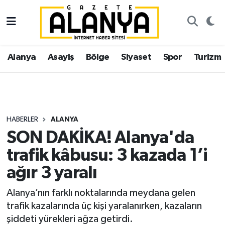
Alanya
İstanbul Nöbetçi Eczaneler
Alanya
Asayiş
Bölge
Siyaset
Spor
Turizm
Asayiş
İstanbul Hava Durumu
Bölge
İstanbul Trafik Yoğunluk Haritası
Siyaset
Süper Lig Puan Durumu ve Fikstür
HABERLER
ALANYA
SON DAKİKA! Alanya'da
Spor
Tüm Manşetler
trafik kâbusu: 3 kazada 1’i
Turizm
Son Dakika Haberleri
ağır 3 yaralı
Ekonomi
Haber Arşivi
Alanya’nın farklı noktalarında meydana gelen
trafik kazalarında üç kişi yaralanırken, kazaların
Gazipaşa
şiddeti yürekleri ağza getirdi.