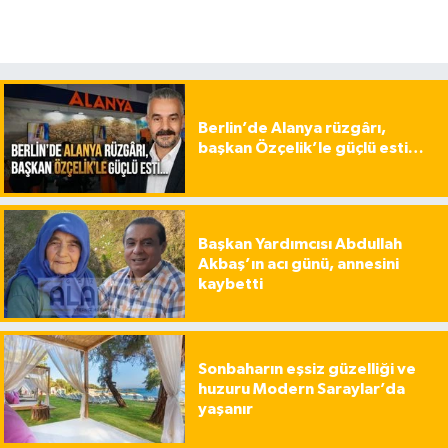
Berlin’de Alanya rüzgârı,
başkan Özçelik’le güçlü esti…
Başkan Yardımcısı Abdullah
Akbaş’ın acı günü, annesini
kaybetti
Sonbaharın eşsiz güzelliği ve
huzuru Modern Saraylar’da
yaşanır