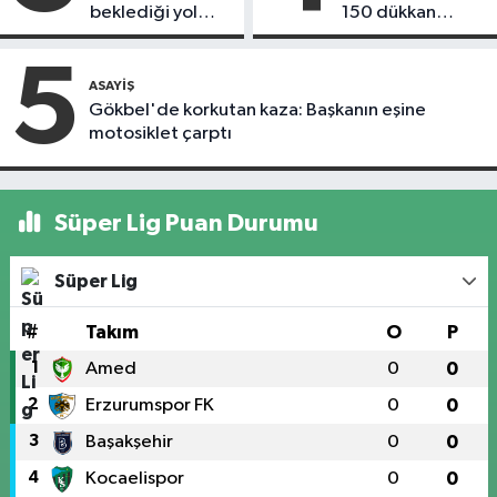
beklediği yol
150 dükkan
askıdan döndü
kapandı
5
ASAYIŞ
Gökbel'de korkutan kaza: Başkanın eşine
motosiklet çarptı
Süper Lig Puan Durumu
Süper Lig
#
Takım
O
P
1
Amed
0
0
2
Erzurumspor FK
0
0
3
Başakşehir
0
0
4
Kocaelispor
0
0