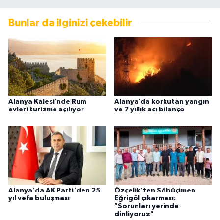
Bunlar da ilginizi çekebilir
Alanya Kalesi’nde Rum
Alanya’da korkutan yangın
evleri turizme açılıyor
ve 7 yıllık acı bilanço
Alanya'da AK Parti'den 25.
Özçelik’ten Söbüçimen
yıl vefa buluşması
Eğrigöl çıkarması:
"Sorunları yerinde
dinliyoruz"