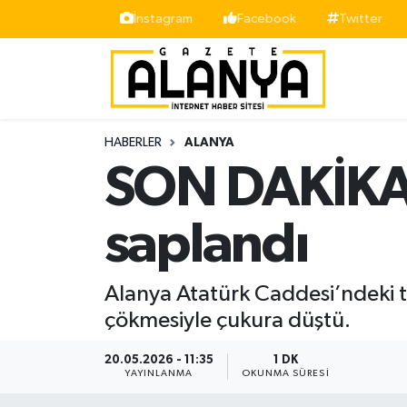
İnstagram
Facebook
Twitter
Alanya
İstanbul Nöbetçi Eczaneler
Asayiş
İstanbul Hava Durumu
HABERLER
ALANYA
Bölge
İstanbul Trafik Yoğunluk Haritası
SON DAKİKA!
Siyaset
Süper Lig Puan Durumu ve Fikstür
saplandı
Spor
Tüm Manşetler
Alanya Atatürk Caddesi’ndeki t
Turizm
Son Dakika Haberleri
çökmesiyle çukura düştü.
Ekonomi
Haber Arşivi
20.05.2026 - 11:35
1 DK
YAYINLANMA
OKUNMA SÜRESI
Gazipaşa