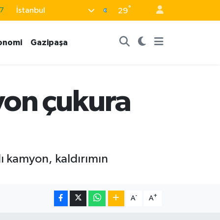
°
İstanbul
7
29
8
onomi
Gazipaşa
2
8
9
on çukura
4
lı kamyon, kaldırımın
-
+
A
A