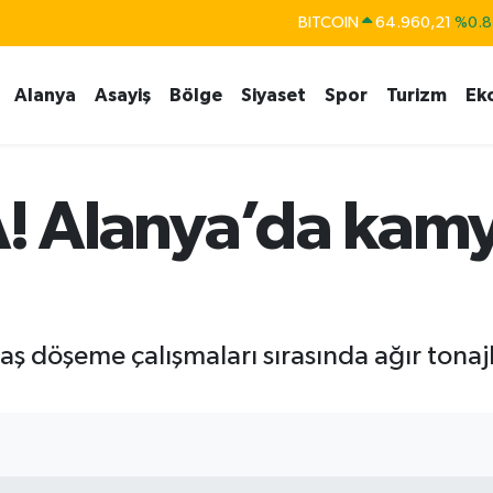
BITCOIN
64.960,21
%0.8
DOLAR
47,7436
%0.1
Alanya
Asayiş
Bölge
Siyaset
Spor
Turizm
Ek
EURO
55,2510
%0.3
STERLİN
64,4811
%0.3
GRAM ALTIN
6648.99
%2.5
 Alanya’da kamy
BİST100
13.779
%-1
aş döşeme çalışmaları sırasında ağır tonaj