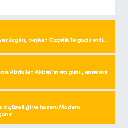
ya rüzgârı, başkan Özçelik’le güçlü esti…
ısı Abdullah Akbaş’ın acı günü, annesini
iz güzelliği ve huzuru Modern
şanır