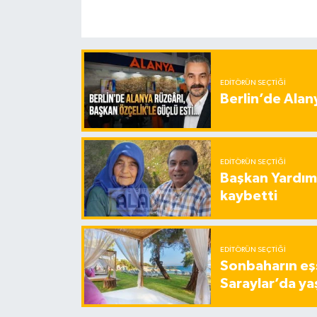
EDITÖRÜN SEÇTIĞI
Berlin’de Alan
EDITÖRÜN SEÇTIĞI
Başkan Yardımc
kaybetti
EDITÖRÜN SEÇTIĞI
Sonbaharın eşs
Saraylar’da ya