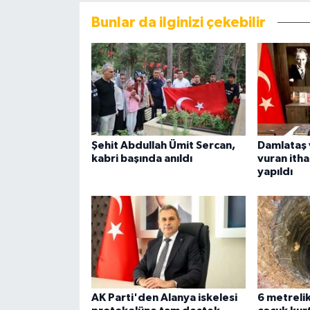
Bunlar da ilginizi çekebilir
Şehit Abdullah Ümit Sercan,
Damlataş 
kabri başında anıldı
vuran ithal
yapıldı
AK Parti'den Alanya iskelesi
6 metreli