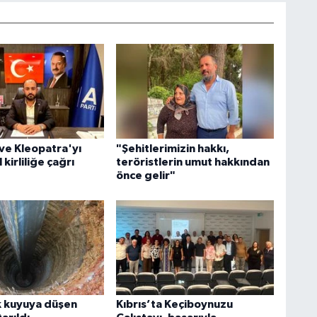
ve Kleopatra'yı
"Şehitlerimizin hakkı,
 kirliliğe çağrı
teröristlerin umut hakkından
önce gelir"
k kuyuya düşen
Kıbrıs’ta Keçiboynuzu