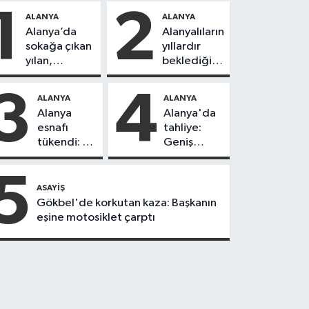
1
2
ALANYA
ALANYA
Alanya’da
Alanyalıların
sokağa çıkan
yıllardır
yılan,
beklediği
vatandaşı
yol askıdan
kovaladı
döndü
3
4
ALANYA
ALANYA
Alanya
Alanya'da
esnafı
tahliye:
tükendi: 1
Geniş
ayda 150
güvenlik
dükkan
önlemi
5
kapandı
alındı
ASAYIŞ
Gökbel'de korkutan kaza: Başkanın
eşine motosiklet çarptı