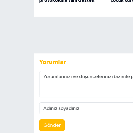
protokolüne tam destek
çocuk kurt
Yorumlar
Gönder