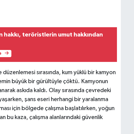
n hakkı, teröristlerin umut hakkından
e
 düzenlemesi sırasında, kum yüklü bir kamyon
zemin büyük bir gürültüyle çöktü. Kamyonun
lanarak askıda kaldı. Olay sırasında çevredeki
k yaşarken, şans eseri herhangi bir yaralanma
sı için bölgede çalışma başlatılırken, yoğun
n bu kaza, çalışma alanlarındaki güvenlik