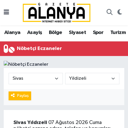
Alanya
İstanbul Nöbetçi Eczaneler
Alanya
Asayiş
Bölge
Siyaset
Spor
Turizm
Asayiş
İstanbul Hava Durumu
Nöbetçi Eczaneler
Bölge
İstanbul Trafik Yoğunluk Haritası
Siyaset
Süper Lig Puan Durumu ve Fikstür
Spor
Tüm Manşetler
Turizm
Son Dakika Haberleri
Paylaş
Ekonomi
Haber Arşivi
Sivas
Yıldızeli
07 Ağustos 2026 Cuma
Gazipaşa