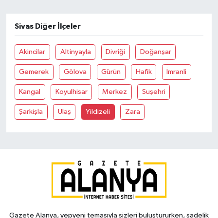
Sivas Diğer İlçeler
Akincilar
Altinyayla
Divriği
Doğanşar
Gemerek
Gölova
Gürün
Hafik
İmranli
Kangal
Koyulhisar
Merkez
Suşehri
Şarkişla
Ulaş
Yildizeli
Zara
Gazete Alanya, yepyeni temasıyla sizleri buluştururken, sadelik