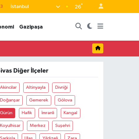
°
İstanbul
63
26
16
onomi
Gazipaşa
02
07
5
0
ivas Diğer İlçeler
Akincilar
Altinyayla
Divriği
Doğanşar
Gemerek
Gölova
Gürün
Hafik
İmranli
Kangal
Koyulhisar
Merkez
Suşehri
Şarkişla
Ulaş
Yildizeli
Zara