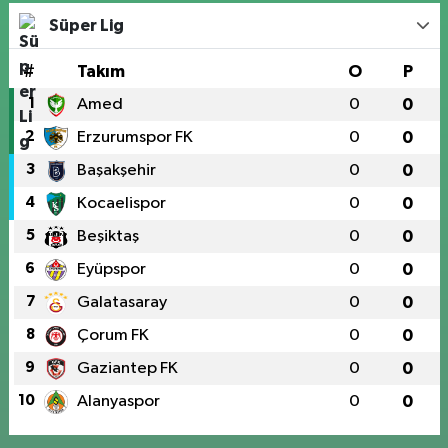
Süper Lig
#
Takım
O
P
1
Amed
0
0
2
Erzurumspor FK
0
0
3
Başakşehir
0
0
4
Kocaelispor
0
0
5
Beşiktaş
0
0
6
Eyüpspor
0
0
7
Galatasaray
0
0
8
Çorum FK
0
0
9
Gaziantep FK
0
0
10
Alanyaspor
0
0