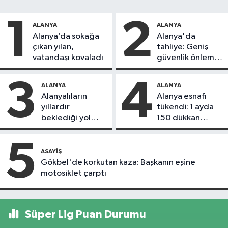
1
2
ALANYA
ALANYA
Alanya’da sokağa
Alanya'da
çıkan yılan,
tahliye: Geniş
vatandaşı kovaladı
güvenlik önlemi
alındı
3
4
ALANYA
ALANYA
Alanyalıların
Alanya esnafı
yıllardır
tükendi: 1 ayda
beklediği yol
150 dükkan
askıdan döndü
kapandı
5
ASAYIŞ
Gökbel'de korkutan kaza: Başkanın eşine
motosiklet çarptı
Süper Lig Puan Durumu