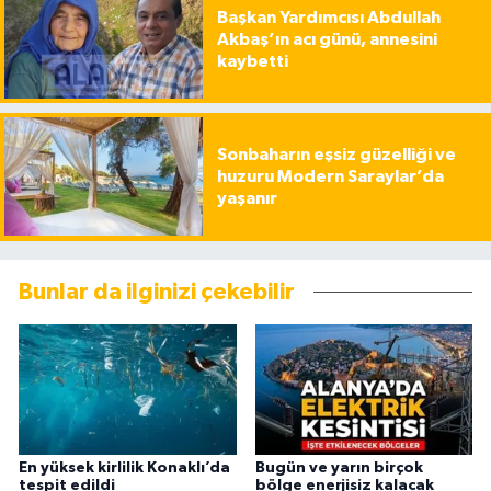
Başkan Yardımcısı Abdullah
Akbaş’ın acı günü, annesini
kaybetti
Sonbaharın eşsiz güzelliği ve
huzuru Modern Saraylar’da
yaşanır
Bunlar da ilginizi çekebilir
En yüksek kirlilik Konaklı’da
Bugün ve yarın birçok
tespit edildi
bölge enerjisiz kalacak