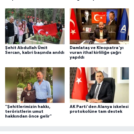
Şehit Abdullah Ümit
Damlataş ve Kleopatra'yı
Sercan, kabri başında anıldı
vuran ithal kirliliğe çağrı
yapıldı
"Şehitlerimizin hakkı,
AK Parti'den Alanya iskelesi
teröristlerin umut
protokolüne tam destek
hakkından önce gelir"