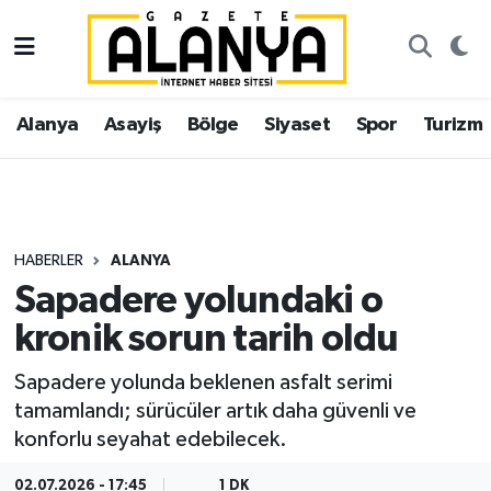
Alanya
İstanbul Nöbetçi Eczaneler
Alanya
Asayiş
Bölge
Siyaset
Spor
Turizm
Asayiş
İstanbul Hava Durumu
Bölge
İstanbul Trafik Yoğunluk Haritası
Siyaset
Süper Lig Puan Durumu ve Fikstür
HABERLER
ALANYA
Sapadere yolundaki o
Spor
Tüm Manşetler
kronik sorun tarih oldu
Turizm
Son Dakika Haberleri
Sapadere yolunda beklenen asfalt serimi
tamamlandı; sürücüler artık daha güvenli ve
Ekonomi
Haber Arşivi
konforlu seyahat edebilecek.
Gazipaşa
02.07.2026 - 17:45
1 DK