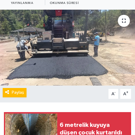
YAYINLANMA
OKUNMA SÜRESI
Paylaş
-
+
A
A
6 metrelik kuyuya
düşen çocuk kurtarıldı