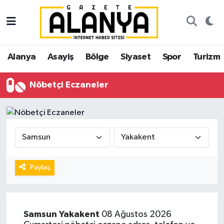
Alanya
İstanbul Nöbetçi Eczaneler
Alanya
Asayiş
Bölge
Siyaset
Spor
Turizm
Asayiş
İstanbul Hava Durumu
Nöbetçi Eczaneler
Bölge
İstanbul Trafik Yoğunluk Haritası
Siyaset
Süper Lig Puan Durumu ve Fikstür
Spor
Tüm Manşetler
Turizm
Son Dakika Haberleri
Paylaş
Ekonomi
Haber Arşivi
Samsun
Yakakent
08 Ağustos 2026
Gazipaşa