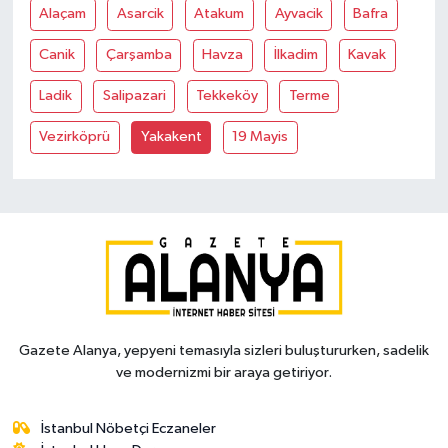
Alaçam
Asarcik
Atakum
Ayvacik
Bafra
Canik
Çarşamba
Havza
İlkadim
Kavak
Ladik
Salipazari
Tekkeköy
Terme
Vezirköprü
Yakakent
19 Mayis
Gazete Alanya, yepyeni temasıyla sizleri buluştururken, sadelik
ve modernizmi bir araya getiriyor.
İstanbul Nöbetçi Eczaneler